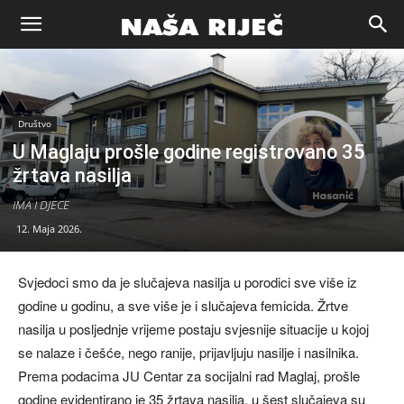
Naša
riječ
Društvo
U Maglaju prošle godine registrovano 35
žrtava nasilja
Zenica
IMA I DJECE
12. Maja 2026.
Svjedoci smo da je slučajeva nasilja u porodici sve više iz
godine u godinu, a sve više je i slučajeva femicida. Žrtve
nasilja u posljednje vrijeme postaju svjesnije situacije u kojoj
se nalaze i češće, nego ranije, prijavljuju nasilje i nasilnika.
Prema podacima JU Centar za socijalni rad Maglaj, prošle
godine evidentirano je 35 žrtava nasilja, u šest slučajeva su