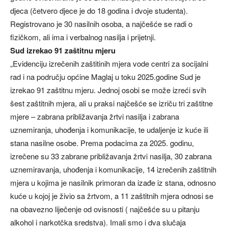
djeca (četvero djece je do 18 godina i dvoje studenta).
Registrovano je 30 nasilnih osoba, a najčešće se radi o
fizičkom, ali ima i verbalnog nasilja i prijetnji.
Sud izrekao 91 zaštitnu mjeru
„Evidenciju izrečenih zaštitinih mjera vode centri za socijalni
rad i na području općine Maglaj u toku 2025.godine Sud je
izrekao 91 zaštitnu mjeru. Jednoj osobi se može izreći svih
šest zaštitnih mjera, ali u praksi najčešće se izriču tri zaštitne
mjere – zabrana približavanja žrtvi nasilja i zabrana
uznemiranja, uhođenja i komunikacije, te udaljenje iz kuće ili
stana nasilne osobe. Prema podacima za 2025. godinu,
izrečene su 33 zabrane približavanja žrtvi nasilja, 30 zabrana
uznemiravanja, uhođenja i komunikacije, 14 izrečenih zaštitnih
mjera u kojima je nasilnik primoran da izađe iz stana, odnosno
kuće u kojoj je živio sa žrtvom, a 11 zaštitnih mjera odnosi se
na obavezno liječenje od ovisnosti ( najčešće su u pitanju
alkohol i narkotčka sredstva). Imali smo i dva slučaja