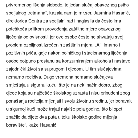
privremenog lišenja slobode, te jedan slučaj obaveznog psiho-
socijalnog tretmana“, kazala nam je mr.scr. Jasmina Hasanić,
direktorica Centra za socijalni rad i naglasila da često ima
poteškoća prilikom provođenja zaštitne mjere obaveznog
liječenja od ovisnosti, jer ove osobe često ne shvataju svoj
problem ozbiljnost izrečenih zaštitnih mjera. „Ali, imamo i
pozitivnih priča, gdje nakon bolničkog i stacionarnog liječenja
osobe potpuno prestanu sa konzumiranjem alkohola i nastave
zajednički život sa suprugom i djecom. U tim slučajevima
nemamo recidiva. Dugo vremena nemamo slučajeva
smještaja u sigurnu kuću, što je na neki način dobro, zbog
djece koja su najčešće školskog uzrasta i nisu prinuđeni zbog
ponašanja roditelja mijenjati i svoju životnu sredinu, jer boravak
u sigurnoj kući može trajati najviše pola godine, što bi opet
značilo da dijete dva puta u toku školske godine mijenja
boravište“, kaže Hasanić.