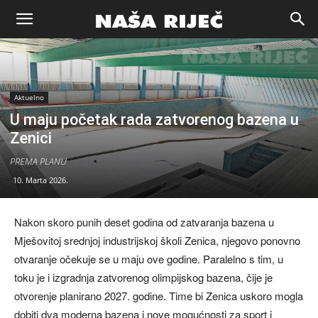
Naša
riječ
Aktuelno
U maju početak rada zatvorenog bazena u
Zenici
Zenica
PREMA PLANU
10. Marta 2026.
Nakon skoro punih deset godina od zatvaranja bazena u
Mješovitoj srednjoj industrijskoj školi Zenica, njegovo ponovno
otvaranje očekuje se u maju ove godine. Paralelno s tim, u
toku je i izgradnja zatvorenog olimpijskog bazena, čije je
otvorenje planirano 2027. godine. Time bi Zenica uskoro mogla
dobiti dva moderna bazena i nove mogućnosti za sport i