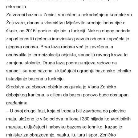
rekreaciju.
Zatvoreni bazen u Zenici, smješten u nekadašnjem kompleksu
Željezare, danas u vlasništvu Mješovite srednje industrijske
škole, od 2016. godine nije bio u funkciji. Nakon dugog perioda
zapuštenosti i rješenja imovinsko-pravnih odnosa započela je
njegova obnova. Prva faza radova već je završena, a
obuhvatila je termoizolaciju objekta, sanaciju ravnog krova te
zamjenu stolarije. Druga faza podrazumijeva radove na
sanaciji samog bazena, uključujući ugradnju bazenske tehnike
i stavljanje bazena u funkciju.
Sredstva za obnovu objekta osigurala je Vlada Zeničko-
dobojskog kantona, s ciljem da bazen ponovo bude dostupan
građanima.
– U ovoj drugoj fazi, koja bi trebala biti završena do polovine
maja, uloženo je više od dva miliona i 380 hiljada konvertibilnih
maraka, uključujući i nabavku bazenske tehnike -kazao je
ministar za obrazovanje, nauku, kulturu i sport Zeničko-