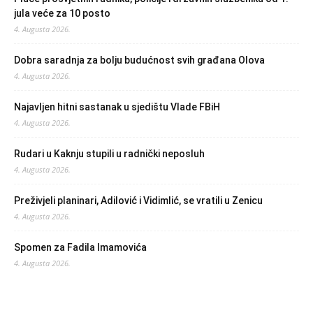
jula veće za 10 posto
4. Augusta 2026.
Dobra saradnja za bolju budućnost svih građana Olova
4. Augusta 2026.
Najavljen hitni sastanak u sjedištu Vlade FBiH
4. Augusta 2026.
Rudari u Kaknju stupili u radnički neposluh
4. Augusta 2026.
Preživjeli planinari, Adilović i Vidimlić, se vratili u Zenicu
4. Augusta 2026.
Spomen za Fadila Imamovića
4. Augusta 2026.