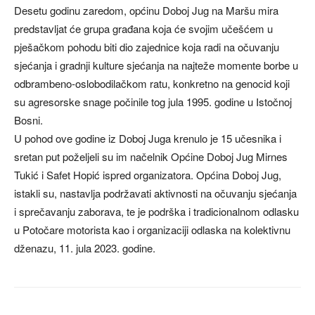
Desetu godinu zaredom, općinu Doboj Jug na Maršu mira
predstavljat će grupa građana koja će svojim učešćem u
pješačkom pohodu biti dio zajednice koja radi na očuvanju
sjećanja i gradnji kulture sjećanja na najteže momente borbe u
odbrambeno-oslobodilačkom ratu, konkretno na genocid koji
su agresorske snage počinile tog jula 1995. godine u Istočnoj
Bosni.
U pohod ove godine iz Doboj Juga krenulo je 15 učesnika i
sretan put poželjeli su im načelnik Općine Doboj Jug Mirnes
Tukić i Safet Hopić ispred organizatora. Općina Doboj Jug,
istakli su, nastavlja podržavati aktivnosti na očuvanju sjećanja
i sprečavanju zaborava, te je podrška i tradicionalnom odlasku
u Potočare motorista kao i organizaciji odlaska na kolektivnu
dženazu, 11. jula 2023. godine.