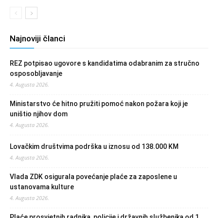
Najnoviji članci
REZ potpisao ugovore s kandidatima odabranim za stručno
osposobljavanje
4. Augusta 2026.
Ministarstvo će hitno pružiti pomoć nakon požara koji je
uništio njihov dom
4. Augusta 2026.
Lovačkim društvima podrška u iznosu od 138.000 KM
4. Augusta 2026.
Vlada ZDK osigurala povećanje plaće za zaposlene u
ustanovama kulture
4. Augusta 2026.
Plaće prosvjetnih radnika, policije i državnih službenika od 1.