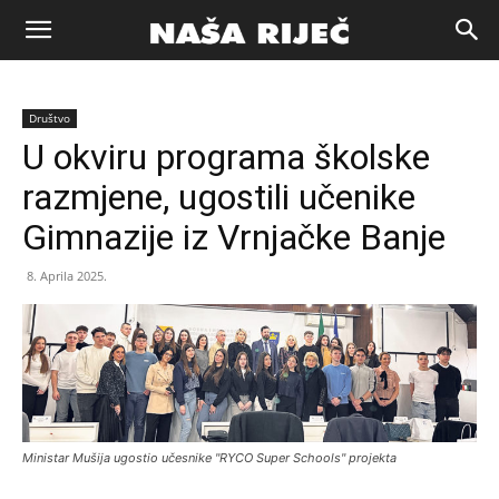
Naša
Društvo
riječ
U okviru programa školske
razmjene, ugostili učenike
Zenica
Gimnazije iz Vrnjačke Banje
8. Aprila 2025.
Ministar Mušija ugostio učesnike "RYCO Super Schools" projekta