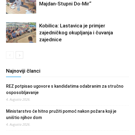
Majdan-Stupni Do-Mir“
Kobilica: Lastavica je primjer
zajedničkog okupljanja i čuvanja
zajednice
Najnoviji članci
REZ potpisao ugovore s kandidatima odabranim za stručno
osposobljavanje
4. Augusta 2026.
Ministarstvo će hitno pružiti pomoć nakon požara koji je
uništio njihov dom
4. Augusta 2026.