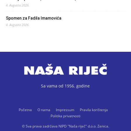
4. Augusta 2026.
Spomen za Fadila Imamovića
4. Augusta 2026.
Sa vama od 1956. godine
Početna
O nama
Impressum
Pravila korištenja
Politika privatnosti
© Sva prava zadržava NIPD "Naša riječ" d.o.o. Zenica.