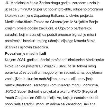
JU Medicinska škola Zenica drugu godinu zaredom uzela je
učešće u “RYCO Super Schools” projektu, odnosno programu
školske razmjene Zapadnog Balkana. U okviru projekta,
Medicinska škola Zenica sa Gimnazijom iz Vrnjačke Banje
krajem prošle godine zaključila je Ugovor o partnerskoj
saradnji, koji ima za cilj da podrži procese izgradnje mira i
pomirenja i interkulturalnog učenja i dijaloga između škola,
učenika i njihovih zajednica.
Povezivanje mladih ljudi
Krajem 2024. godine učenici, profesori i direktorica Medicinske
škole Zenica posjetili su Vrnjačku Banju te su tokom svog
boravka učestvovali u mnogobrojnim radionicama, posjetama
zanimljivim kulturnim sadržajima, a sve u cilju razvijanja
multikulturalnosti, saradnje i komunikacije među učenicima.
„RYCO Super School je projekat u okviru RYCO (Regional
Youth Cooperation Office) inicijative, koja je nastala kako bi
poboljšala saradnju među mladima sa Zapadnog Balkana.