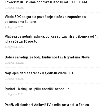
Lovačkim društvima podrška u iznosu od 138.000 KM
4. Augusta 2026.
Vlada ZDK osigurala povećanje plaće za zaposlene u
ustanovama kulture
4. Augusta 2026.
Plaće prosvjetnih radnika, policije i državnih službenika od 1.
jula veće za 10 posto
4. Augusta 2026.
Dobra saradnja za bolju budućnost svih građana Olova
4. Augusta 2026.
Najavljen hitni sastanak u sjedištu Vlade FBiH
4. Augusta 2026.
Rudari u Kaknju stupili u radnički neposluh
4. Augusta 2026.
Preživjeli planinari, Adilović i Vidimlić, se vratili u Zenicu