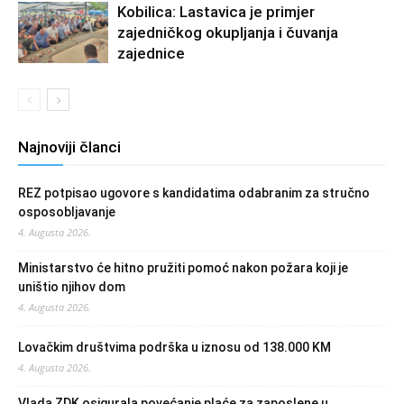
Kobilica: Lastavica je primjer
zajedničkog okupljanja i čuvanja
zajednice
Najnoviji članci
REZ potpisao ugovore s kandidatima odabranim za stručno
osposobljavanje
4. Augusta 2026.
Ministarstvo će hitno pružiti pomoć nakon požara koji je
uništio njihov dom
4. Augusta 2026.
Lovačkim društvima podrška u iznosu od 138.000 KM
4. Augusta 2026.
Vlada ZDK osigurala povećanje plaće za zaposlene u