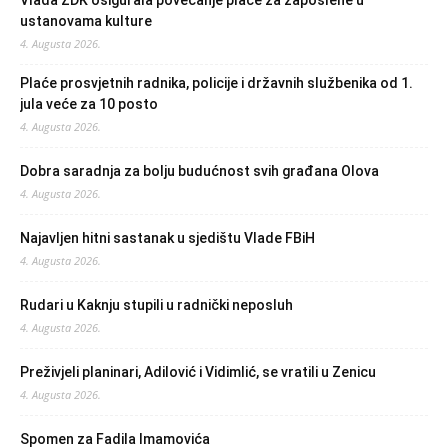
Vlada ZDK osigurala povećanje plaće za zaposlene u
ustanovama kulture
4. Augusta 2026.
Plaće prosvjetnih radnika, policije i državnih službenika od 1.
jula veće za 10 posto
4. Augusta 2026.
Dobra saradnja za bolju budućnost svih građana Olova
4. Augusta 2026.
Najavljen hitni sastanak u sjedištu Vlade FBiH
4. Augusta 2026.
Rudari u Kaknju stupili u radnički neposluh
4. Augusta 2026.
Preživjeli planinari, Adilović i Vidimlić, se vratili u Zenicu
4. Augusta 2026.
Spomen za Fadila Imamovića