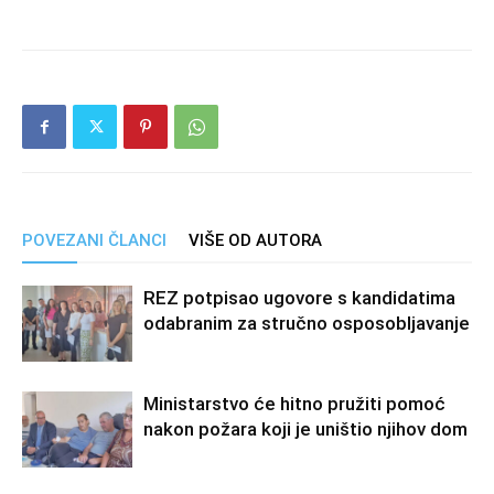
POVEZANI ČLANCI
VIŠE OD AUTORA
REZ potpisao ugovore s kandidatima
odabranim za stručno osposobljavanje
Ministarstvo će hitno pružiti pomoć
nakon požara koji je uništio njihov dom