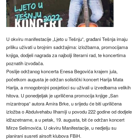
U okviru manifestacije „Ljeto u Tešnju“, građani Tešnja imaju
priliku uživati u brojnim sadržajima: izložbama, promocijama
knjiga, dodjeli nagrada za najbolji literarni rad, te koncertima
poznatih izvođača.
Poslije održanog koncerta Enesa Begovića krajem jula,
početkom augusta je održan solistički koncert Harija Mata
Harija, a mnogobrojni posjetioci su uživali u izvedbama velikih
hitova. U ponedjeljak je upriličena promocija knjige „San
mizantropa“ autora Amira Brke, u srijedu će biti upriličena
izložba o Abdulvehabu Ilhamiji u povodu 222 godine od dodjele
idžazetname, a u petak, 19. augusta, bit će održan koncert
Mirze Selimovića. U okviru Manifestacije, u nedjelju su
planirani susreti airsoft klubova FBiH.