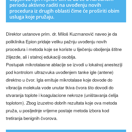
periodu aktivno raditi na uvođenju novih
procedura iz drugih oblasti čime će proširiti obim
usluga koje pružaju.
Direktor ustanove prim. dr. Miloš Kuzmanović naveo je da
poliklinika Epion pridaje veliku pažnju uvođenju novih
procedura i metoda koje se koriste u liječenju oboljenja štitne
žlijezde, ali i stalnoj edukaciji osoblja.
Postupak mikrotalasne ablacije se izvodi u lokalnoj anesteziji
pod kontrolom ultrazvuka uvođenjem tanke igle (antene)
direktno u čvor. Igla emituje mikrotalase koje dovode do
vibracija molekula vode unutar tkiva čvora što dovodi do
stvaranja toplote i koagulacione nekroze (uništavanja ćelija
toplotom). Zbog izuzetno dobrih rezultata koje ova metoda
pruža, u posljednje vrijeme postaje metoda izbora kod
tretiranja benignih čvorova.