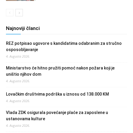
Najnoviji članci
REZ potpisao ugovore s kandidatima odabranim za stručno
osposobljavanje
4. Augusta 2026.
Ministarstvo će hitno pružiti pomoć nakon požara koji je
uništio njihov dom
4. Augusta 2026.
Lovačkim društvima podrška u iznosu od 138.000 KM
4. Augusta 2026.
Vlada ZDK osigurala povećanje plaće za zaposlene u
ustanovama kulture
4. Augusta 2026.