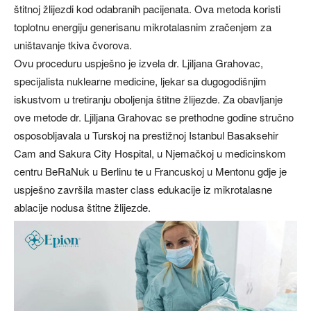
štitnoj žlijezdi kod odabranih pacijenata. Ova metoda koristi
toplotnu energiju generisanu mikrotalasnim zračenjem za
uništavanje tkiva čvorova.
Ovu proceduru uspješno je izvela dr. Ljiljana Grahovac,
specijalista nuklearne medicine, ljekar sa dugogodišnjim
iskustvom u tretiranju oboljenja štitne žlijezde. Za obavljanje
ove metode dr. Ljiljana Grahovac se prethodne godine stručno
osposobljavala u Turskoj na prestižnoj Istanbul Basaksehir
Cam and Sakura City Hospital, u Njemačkoj u medicinskom
centru BeRaNuk u Berlinu te u Francuskoj u Mentonu gdje je
uspješno završila master class edukacije iz mikrotalasne
ablacije nodusa štitne žlijezde.