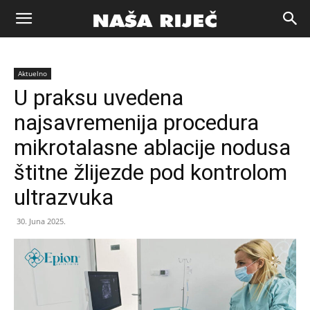
Naša
Aktuelno
riječ
U praksu uvedena
najsavremenija procedura
Zenica
mikrotalasne ablacije nodusa
štitne žlijezde pod kontrolom
ultrazvuka
30. Juna 2025.