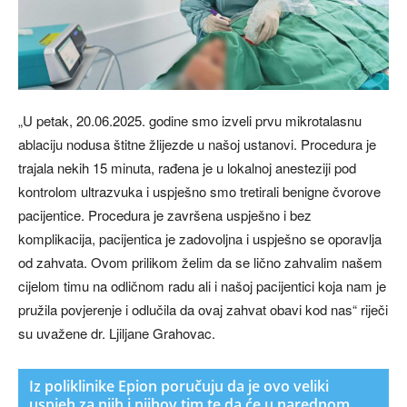
„U petak, 20.06.2025. godine smo izveli prvu mikrotalasnu
ablaciju nodusa štitne žlijezde u našoj ustanovi. Procedura je
trajala nekih 15 minuta, rađena je u lokalnoj anesteziji pod
kontrolom ultrazvuka i uspješno smo tretirali benigne čvorove
pacijentice. Procedura je završena uspješno i bez
komplikacija, pacijentica je zadovoljna i uspješno se oporavlja
od zahvata. Ovom prilikom želim da se lično zahvalim našem
cijelom timu na odličnom radu ali i našoj pacijentici koja nam je
pružila povjerenje i odlučila da ovaj zahvat obavi kod nas“ riječi
su uvažene dr. Ljiljane Grahovac.
Iz poliklinike Epion poručuju da je ovo veliki
uspjeh za njih i njihov tim te da će u narednom