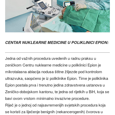
CENTAR NUKLEARNE MEDICINE U POLIKLINICI EPION:
Jedna od važnih procedura uvedenih u radnu praksu u
zeničkom Centru nuklearne medicine u poliklinici Epion je
mikrotalasna ablacija nodusa štitne žlijezde pod kontrolom
ultrazvuka, saopćeno je iz poliklinike Epion. Time je poliklinika
Epion postala prva i trenutno jedina zdravstvena ustanova u
Zeničko-dobojskom kantonu, te jedna od rijetkih u BiH, koja se
bavi ovom vrstom minimalno invazivne procedure.
Riječ je o jednoj od najsavremenijih svjetskih procedura koja
se koristi za liječenje benignih (nekancerogenih) čvorova u