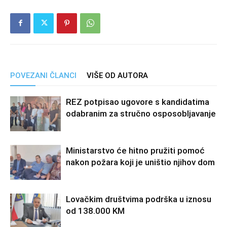
POVEZANI ČLANCI
VIŠE OD AUTORA
REZ potpisao ugovore s kandidatima
odabranim za stručno osposobljavanje
Ministarstvo će hitno pružiti pomoć
nakon požara koji je uništio njihov dom
Lovačkim društvima podrška u iznosu
od 138.000 KM