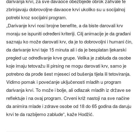
darivanja krvi, za sve davaoce obezbijede obrok zahvale te
zbrinjavaju dobrovoljne davaoce krvi ukoliko su u socijalnoj
potrebi kroz socijalni program.
„Darivanje krvi nosi brojne benefite, a da biste darovali krv
moraju se ispuniti određeni kriteriji. Cilj animacije je da građani
saznaju ko može darovati krv, da je to dobrovoljni i humani čin,
da darivanje krvi taje 15 minuta ali i da je besplatan ljekarski
pregled uz određivanje krve grupe. Velika je zabluda da osobe
koje imaju tetovažu ili pirsing ne mogu darovati krv, samo je
potrebno da prođe šest mjeseci od bušenja tijela ili tetoviranja.
Vidimo pomak i povećanje uključenosti mladih u program
darivanja krvi. To može i bolje, ali odlazak mladih iz države se
reflektuje i na ovaj program. Crveni križ nastoji na sve načine
da animira mlade i zdrave osobe od 18 do 65 godina da daruju
krvi te da razbijemo zablude“, kaže Hodžić.