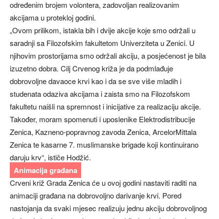
određenim brojem volontera, zadovoljan realizovanim
akcijama u protekloj godini.
„Ovom prilikom, istakla bih i dvije akcije koje smo održali u
saradnji sa Filozofskim fakultetom Univerziteta u Zenici. U
njihovim prostorijama smo održali akciju, a posjećenost je bila
izuzetno dobra. Cilj Crvenog križa je da podmlađuje
dobrovoljne davaoce krvi kao i da se sve više mladih i
studenata odaziva akcijama i zaista smo na Filozofskom
fakultetu naišli na spremnost i inicijative za realizaciju akcije.
Također, moram spomenuti i uposlenike Elektrodistribucije
Zenica, Kazneno-popravnog zavoda Zenica, ArcelorMittala
Zenica te kasarne 7. muslimanske brigade koji kontinuirano
daruju krv“, ističe Hodžić.
Animacija građana
Crveni križ Grada Zenica će u ovoj godini nastaviti raditi na
animaciji građana na dobrovoljno darivanje krvi. Pored
nastojanja da svaki mjesec realizuju jednu akciju dobrovoljnog