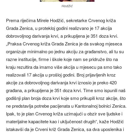
Hodžić
Prema riječima Mirele Hodžić, sekretarke Crvenog križa
Grada Zenica, u protekloj godini realizvano je 17 akcija
dobrovoljnog darivanja krvi, a prikupljena je 351 doza krvi.
„Praksa Crvenog križa Grada Zenica je da svakog mjeseca
organizuje minimalno po jednu akciju za građanstvo, ali tu su
razne institucije, firme i škole koje nam se pridruže što na
kraju rezultira da imamo više akcija u mjesecu pa smo tako
realizovali 17 akcija u prošloj godini. Broj prijavljenih kroz
akcije za dobrovoljnog darivanja krvi iznosio je preko 420
građana, a prikupljena je 351 doza krvi. Time smo ispunili naš
godišnji plan broja doza krvi koje smo prikupili kroz akcije, što
ne predstavlja potrebe pacijenata u Kantonalnoj bolnici Zenica.
Ipak, to je plan Crvenog križa uzimajući u obzir sve ljudske i
materijalne kapacitete kao i uključenost drugih“, kaže Hodžić
istakavši da je Crveni križ Grada Zenica, sa dva uposlenika i