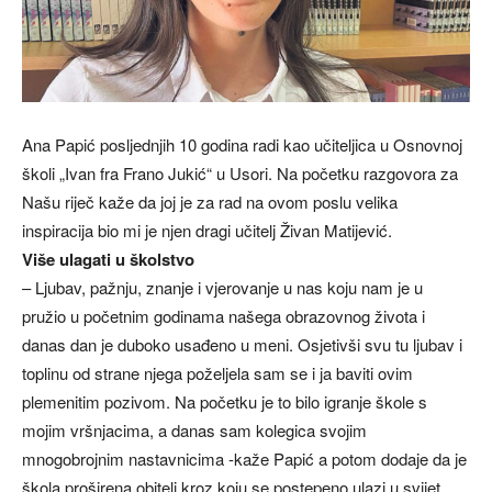
Ana Papić posljednjih 10 godina radi kao učiteljica u Osnovnoj
školi „Ivan fra Frano Jukić“ u Usori. Na početku razgovora za
Našu riječ kaže da joj je za rad na ovom poslu velika
inspiracija bio mi je njen dragi učitelj Živan Matijević.
Više ulagati u školstvo
– Ljubav, pažnju, znanje i vjerovanje u nas koju nam je u
pružio u početnim godinama našega obrazovnog života i
danas dan je duboko usađeno u meni. Osjetivši svu tu ljubav i
toplinu od strane njega poželjela sam se i ja baviti ovim
plemenitim pozivom. Na početku je to bilo igranje škole s
mojim vršnjacima, a danas sam kolegica svojim
mnogobrojnim nastavnicima -kaže Papić a potom dodaje da je
škola proširena obitelj kroz koju se postepeno ulazi u svijet