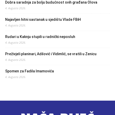
Dobra saradnja za bolju budućnost svih građana Olova
4. Augusta 2026.
Najavljen hitni sastanak u sjedištu Vlade FBiH
4. Augusta 2026.
Rudari u Kaknju stupili u radnički neposluh
4. Augusta 2026.
Preživjeli planinari, Adilović i Vidimlić, se vratili u Zenicu
4. Augusta 2026.
Spomen za Fadila Imamovića
4. Augusta 2026.