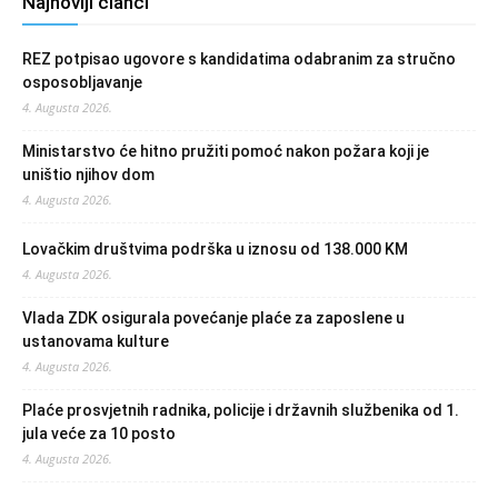
Najnoviji članci
REZ potpisao ugovore s kandidatima odabranim za stručno
osposobljavanje
4. Augusta 2026.
Ministarstvo će hitno pružiti pomoć nakon požara koji je
uništio njihov dom
4. Augusta 2026.
Lovačkim društvima podrška u iznosu od 138.000 KM
4. Augusta 2026.
Vlada ZDK osigurala povećanje plaće za zaposlene u
ustanovama kulture
4. Augusta 2026.
Plaće prosvjetnih radnika, policije i državnih službenika od 1.
jula veće za 10 posto
4. Augusta 2026.