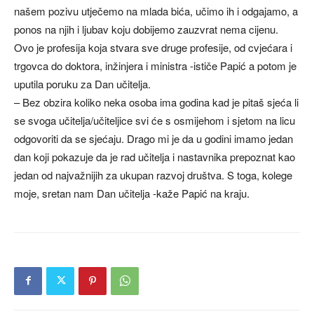
našem pozivu utječemo na mlada bića, učimo ih i odgajamo, a
ponos na njih i ljubav koju dobijemo zauzvrat nema cijenu.
Ovo je profesija koja stvara sve druge profesije, od cvjećara i
trgovca do doktora, inžinjera i ministra -ističe Papić a potom je
uputila poruku za Dan učitelja.
– Bez obzira koliko neka osoba ima godina kad je pitaš sjeća li
se svoga učitelja/učiteljice svi će s osmijehom i sjetom na licu
odgovoriti da se sjećaju. Drago mi je da u godini imamo jedan
dan koji pokazuje da je rad učitelja i nastavnika prepoznat kao
jedan od najvažnijih za ukupan razvoj društva. S toga, kolege
moje, sretan nam Dan učitelja -kaže Papić na kraju.