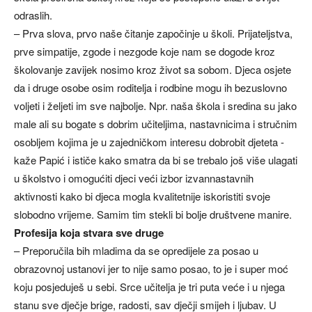
odraslih.
– Prva slova, prvo naše čitanje započinje u školi. Prijateljstva,
prve simpatije, zgode i nezgode koje nam se dogode kroz
školovanje zavijek nosimo kroz život sa sobom. Djeca osjete
da i druge osobe osim roditelja i rodbine mogu ih bezuslovno
voljeti i željeti im sve najbolje. Npr. naša škola i sredina su jako
male ali su bogate s dobrim učiteljima, nastavnicima i stručnim
osobljem kojima je u zajedničkom interesu dobrobit djeteta -
kaže Papić i ističe kako smatra da bi se trebalo još više ulagati
u školstvo i omogućiti djeci veći izbor izvannastavnih
aktivnosti kako bi djeca mogla kvalitetnije iskoristiti svoje
slobodno vrijeme. Samim tim stekli bi bolje društvene manire.
Profesija koja stvara sve druge
– Preporučila bih mladima da se opredijele za posao u
obrazovnoj ustanovi jer to nije samo posao, to je i super moć
koju posjeduješ u sebi. Srce učitelja je tri puta veće i u njega
stanu sve dječje brige, radosti, sav dječji smijeh i ljubav. U