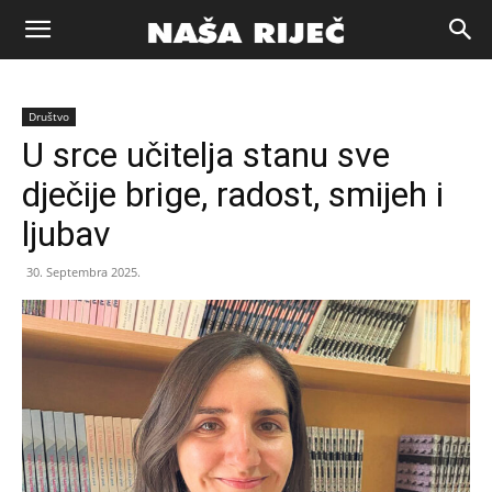
Naša
Društvo
riječ
U srce učitelja stanu sve
dječije brige, radost, smijeh i
Zenica
ljubav
30. Septembra 2025.