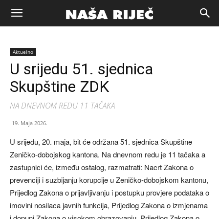
Naša
Aktuelno
riječ
U srijedu 51. sjednica
Skupštine ZDK
Zenica
NA DNEVNOM REDU 11 TAČAKA
19. Maja 2026.
U srijedu, 20. maja, bit će održana 51. sjednica Skupštine
Zeničko-dobojskog kantona. Na dnevnom redu je 11 tačaka a
zastupnici će, između ostalog, razmatrati: Nacrt Zakona o
prevenciji i suzbijanju korupcije u Zeničko-dobojskom kantonu,
Prijedlog Zakona o prijavljivanju i postupku provjere podataka o
imovini nosilaca javnih funkcija, Prijedlog Zakona o izmjenama
i dopuni Zakona o visokom obrazovanju, Prijedlog Zakona o