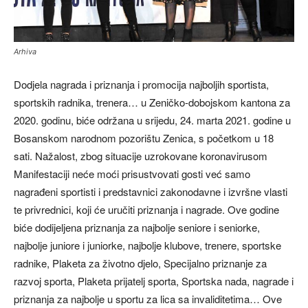
Arhiva
Dodjela nagrada i priznanja i promocija najboljih sportista,
sportskih radnika, trenera… u Zeničko-dobojskom kantona za
2020. godinu, biće održana u srijedu, 24. marta 2021. godine u
Bosanskom narodnom pozorištu Zenica, s početkom u 18
sati. Nažalost, zbog situacije uzrokovane koronavirusom
Manifestaciji neće moći prisustvovati gosti već samo
nagrađeni sportisti i predstavnici zakonodavne i izvršne vlasti
te privrednici, koji će uručiti priznanja i nagrade. Ove godine
biće dodijeljena priznanja za najbolje seniore i seniorke,
najbolje juniore i juniorke, najbolje klubove, trenere, sportske
radnike, Plaketa za životno djelo, Specijalno priznanje za
razvoj sporta, Plaketa prijatelj sporta, Sportska nada, nagrade i
priznanja za najbolje u sportu za lica sa invaliditetima… Ove