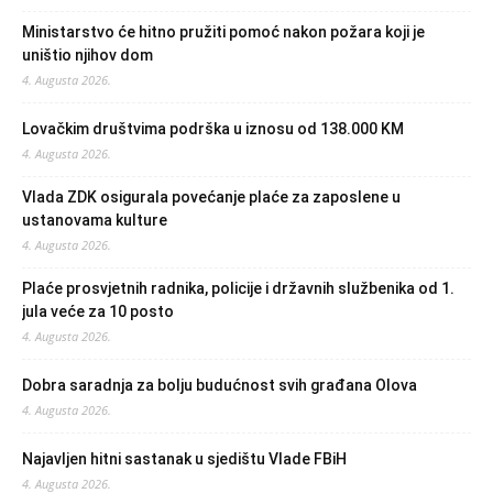
Ministarstvo će hitno pružiti pomoć nakon požara koji je
uništio njihov dom
4. Augusta 2026.
Lovačkim društvima podrška u iznosu od 138.000 KM
4. Augusta 2026.
Vlada ZDK osigurala povećanje plaće za zaposlene u
ustanovama kulture
4. Augusta 2026.
Plaće prosvjetnih radnika, policije i državnih službenika od 1.
jula veće za 10 posto
4. Augusta 2026.
Dobra saradnja za bolju budućnost svih građana Olova
4. Augusta 2026.
Najavljen hitni sastanak u sjedištu Vlade FBiH
4. Augusta 2026.