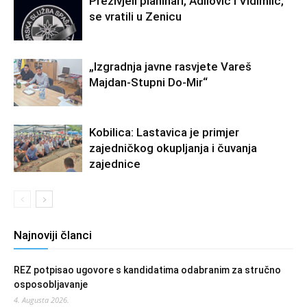
Preživjeli planinari, Adilović i Vidimlić,
se vratili u Zenicu
„Izgradnja javne rasvjete Vareš
Majdan-Stupni Do-Mir“
Kobilica: Lastavica je primjer
zajedničkog okupljanja i čuvanja
zajednice
Najnoviji članci
REZ potpisao ugovore s kandidatima odabranim za stručno
osposobljavanje
4. Augusta 2026.