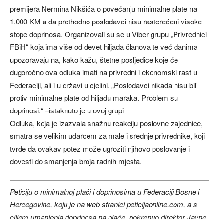
premijera Nermina Nikšića o povećanju minimalne plate na
1.000 KM a da prethodno poslodavci nisu rasterećeni visoke
stope doprinosa. Organizovali su se u Viber grupu „Privrednici
FBiH“ koja ima više od devet hiljada članova te već danima
upozoravaju na, kako kažu, štetne posljedice koje će
dugoročno ova odluka imati na privredni i ekonomski rast u
Federaciji, ali i u državi u cjelini. „Poslodavci nikada nisu bili
protiv minimalne plate od hiljadu maraka. Problem su
doprinosi.“ –istaknuto je u ovoj grupi
Odluka, koja je izazvala snažnu reakciju poslovne zajednice,
smatra se velikim udarcem za male i srednje privrednike, koji
tvrde da ovakav potez može ugroziti njihovo poslovanje i
dovesti do smanjenja broja radnih mjesta.
Peticiju o minimalnoj plaći i doprinosima u Federaciji Bosne i
Hercegovine, koju je na web stranici peticijaonline.com, a s
ciljem umanjenja doprinosa na plaće, pokrenuo direktor Javne