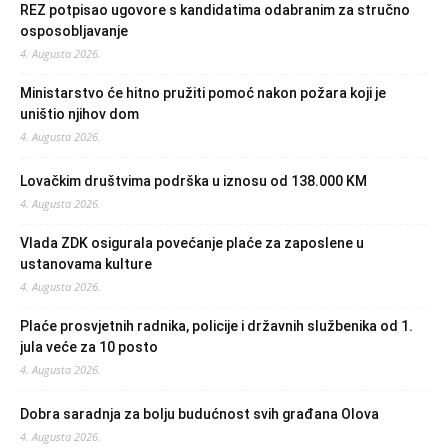
REZ potpisao ugovore s kandidatima odabranim za stručno
osposobljavanje
4. Augusta 2026.
Ministarstvo će hitno pružiti pomoć nakon požara koji je
uništio njihov dom
4. Augusta 2026.
Lovačkim društvima podrška u iznosu od 138.000 KM
4. Augusta 2026.
Vlada ZDK osigurala povećanje plaće za zaposlene u
ustanovama kulture
4. Augusta 2026.
Plaće prosvjetnih radnika, policije i državnih službenika od 1.
jula veće za 10 posto
4. Augusta 2026.
Dobra saradnja za bolju budućnost svih građana Olova
4. Augusta 2026.