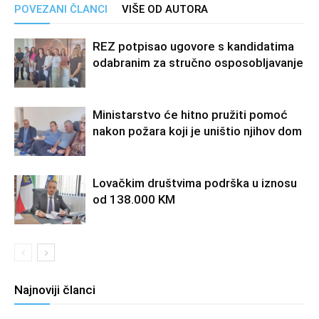
POVEZANI ČLANCI
VIŠE OD AUTORA
REZ potpisao ugovore s kandidatima
odabranim za stručno osposobljavanje
Ministarstvo će hitno pružiti pomoć
nakon požara koji je uništio njihov dom
Lovačkim društvima podrška u iznosu
od 138.000 KM
Najnoviji članci