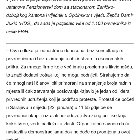
ustanove Penzionerski dom sa stacionarom Zeničko-
dobojskog kantona i vijećnik u Općinskom vijeću Žepča Damir
Jukić (HDS), do sada je potpisalo više od 1.100 privrednika iz
cijele FBiH.
– Ova odluka je jednostrano donesena, bez konsultacija s
privrednicima i bez uzimanja u obzir stvarnih ekonomskih
prilika. Za mnoge firme koje već imaju problema s likvidnošću,
to znači dodatni trošak koji ne mogu podnijeti. Strahujemo da
će mnogi naši članovi biti primorani na smanjenje broja radnih
mjesta ili čak zatvaranje poslovanja -izjavio je jedan od lidera
privrednih udruženja koji je podržao proteste. Protesti će početi
u Sarajevu u srijedu (22. januara) u 11:55 gdje će se
privrednici okupiti i izraziti nezadovoljstvo zbog politike koju,
kako tvrde, vode nadležni u vlasti. Organizatori navode da će
nastaviti s demonstracijama dok ne dođe do promjena u ovoj
odluci.