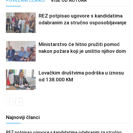
POVEZANI ČLANCI
VIŠE OD AUTORA
REZ potpisao ugovore s kandidatima
odabranim za stručno osposobljavanje
Ministarstvo će hitno pružiti pomoć
nakon požara koji je uništio njihov dom
Lovačkim društvima podrška u iznosu
od 138.000 KM
Najnoviji članci
REZ potpisao ugovore s kandidatima odabranim za stručno