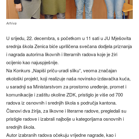
Arhiva
U srijedu, 22. decembra, s početkom u 11 sati u JU Mješovita
srednja škola Zenica biće upriličena svečana dodjela priznanja
i nagrada autorima likovnih i literarnih radova koje je žiri
ocijenio kao najuspješnije.
Na Konkurs „Napiši priču-uradi sliku“, veoma značajan
ekološki projekt, koji realizuje naša novinsko-izdavačka kuća,
u saradnji sa Ministarstvom za prostorno uređenje, promet i
komunikacije i zaštitu okoline ZDK, pristiglo je više od 700
radova iz osnovnih i srednjih škola s područja kantona.
Članovi dva žirija, za likovne i literarne radove, pregledali su
pristigle radove i izabrali najbolje u kategorijama osnovnih i
srednjih škola.
Autor izabranih radova očekuju vrijedne nagrade, kao i