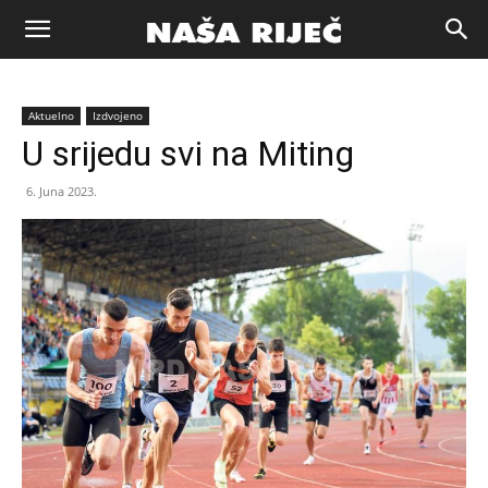
Naša
Aktuelno
Izdvojeno
riječ
U srijedu svi na Miting
6. Juna 2023.
Zenica