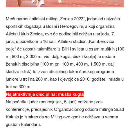
Međunarodni atletski miting „Zenica 2023“, jedan od najvećih
sportskih događaja u Bosni i Hercegovini, a koji organizira
Atletski klub Zenica, ove će godine biti održan u srijedu, 7.
juna, s početkom u 16 sati. Atletski stadion „Kamberovića
polje“ će ugostiti takmičare iz BiH i svijeta u osam muških (100
m, 800 m, 3.000 m, vis, dalj, kugla, disk i koplje) te sedam
ženskih disciplina (100 m pr., 100 m, 400 m, 1.500 m, dalj,
kladivo i disk) te izvan oficijelnog takmičarskog programa
juniore u trci na 200 m, kao i djevojčice 2010. godište i mlađe u
trci na 300 m.
Najatraktivnija disciplina: muška kugla
Na početku jučer (ponedjeljak, 5. juni) održane pres
konferencije, predsjednik Organizacionog odbora mitinga Suad
Kaknjo je istakao da se Miting ove godine održava u veoma
gustom kalendaru.