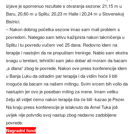
izjave je spomenuo rezultate s otvaranja sezone: 21,15 m u
Baru, 20,60 m u Splitu, 20,23 m Halle i 20,24 m u Slovenskoj
Bistrici.
– Nakon dobrog početka sezone imao sam mali problem s
povredom. Nategao sam tetivu kažiprsta nakon takmičenja u
Splitu i tu povredu vučem već 25 dana. Redovno idem na
terapije i nastojim da ne propuštam treninge. Nabio sam ekstra
snagu u teretani, tehnički sam jako dobar ali moram da bacam
„s dlana“ zbog te povrede. Nakon ove press konferencije idem
u Banja Luku da odradim par terapija i da vidim hoće li biti
moguće da bacam na našem mitingu. Svim srcem bih volio da
nastupim jer ovo je poseban miting za mene. Imam veliku
želju ali vidjet ćemo nakon terapija šta će biti -kazao je Pezer.
Na kraju press konferencije je istaknuto da Amel Tuka još
uvijek nije potvrdio svoj nastup zbog nedavno zadobijene
povrede.
Nagradni fond