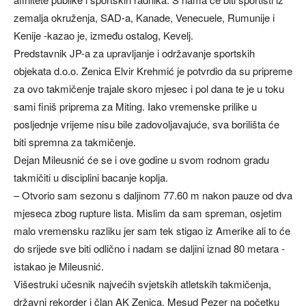
zemalja okruženja, SAD-a, Kanade, Venecuele, Rumunije i
Kenije -kazao je, između ostalog, Kevelj.
Predstavnik JP-a za upravljanje i održavanje sportskih
objekata d.o.o. Zenica Elvir Krehmić je potvrdio da su pripreme
za ovo takmičenje trajale skoro mjesec i pol dana te je u toku
sami finiš priprema za Miting. Iako vremenske prilike u
posljednje vrijeme nisu bile zadovoljavajuće, sva borilišta će
biti spremna za takmičenje.
Dejan Mileusnić će se i ove godine u svom rodnom gradu
takmičiti u disciplini bacanje koplja.
– Otvorio sam sezonu s daljinom 77.60 m nakon pauze od dva
mjeseca zbog rupture lista. Mislim da sam spreman, osjetim
malo vremensku razliku jer sam tek stigao iz Amerike ali to će
do srijede sve biti odlično i nadam se daljini iznad 80 metara -
istakao je Mileusnić.
Višestruki učesnik najvećih svjetskih atletskih takmičenja,
državni rekorder i član AK Zenica, Mesud Pezer na početku