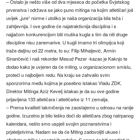
– Ostalo je nešto više od dva mjeseca do početka Svjetskog
prvenstva i održava se jako puno mitinga na kojim atletičari još
uvijek „jure“ norme i utoliko je naša organizacija bila teža i
zahtjevnija. I ove godine će najatraktivnija disciplina i s
najjačom konkurencijom biti muška kugla s tim da niti druge
discipline nisu zanemarive. U kugli imamo tri olimpijca koji
traže daljinu od 22 metra, to su: Filip Mihaljević, Armin
Sinančević i naš rekorder Mesud Pezer -kazao je Kaknjo te
dodao kako je uvjeren da će miting, u organizacionom smislu,
proteći u najboljem redu. Na kraju se zahvalio svim
sponzorima među kojima je posebno istakao Vladu ZDK.
Direktor Mitinga Aziz Kevelj istakao je da su ove godine
prijavljena 133 atletičara i atletičarke iz 11 zemalja.
– Prema kvaliteti takmičenja ne zaostajemo u odnosu na ranije
godine. Izuzetno je bilo teško doći do atletičara zbog natrpanog
kalendara, nešto smo uspjeli svojim poznanstvima i
prjateljstvima. Nadam se da će Miting zadovoljiti ukuse i
afinitete publike i sportskih radnika. S nama će biti sportisti iz