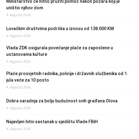
Ministarstvo će hitno pružiti pomoć nakon požara koji je
uništio njihov dom
4. Augusta 2026.
Lovačkim društvima podrška u iznosu od 138.000 KM
4. Augusta 2026.
Vlada ZDK osigurala povećanje plaće za zaposlene u
ustanovama kulture
4. Augusta 2026.
Plaće prosvjetnih radnika, policije i državnih službenika od 1.
jula veće za 10 posto
4. Augusta 2026.
Dobra saradnja za bolju budućnost svih građana Olova
4. Augusta 2026.
Najavljen hitni sastanak u sjedištu Vlade FBiH
4. Augusta 2026.