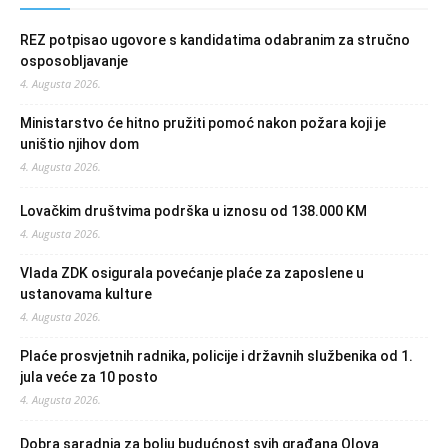
REZ potpisao ugovore s kandidatima odabranim za stručno
osposobljavanje
4. Augusta 2026.
Ministarstvo će hitno pružiti pomoć nakon požara koji je
uništio njihov dom
4. Augusta 2026.
Lovačkim društvima podrška u iznosu od 138.000 KM
4. Augusta 2026.
Vlada ZDK osigurala povećanje plaće za zaposlene u
ustanovama kulture
4. Augusta 2026.
Plaće prosvjetnih radnika, policije i državnih službenika od 1.
jula veće za 10 posto
4. Augusta 2026.
Dobra saradnja za bolju budućnost svih građana Olova