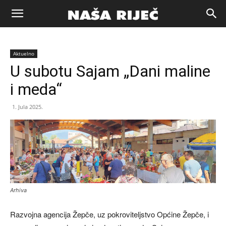
Naša
Aktuelno
riječ
U subotu Sajam „Dani maline
i meda“
Zenica
1. Jula 2025.
Arhiva
Razvojna agencija Žepče, uz pokroviteljstvo Općine Žepče, i