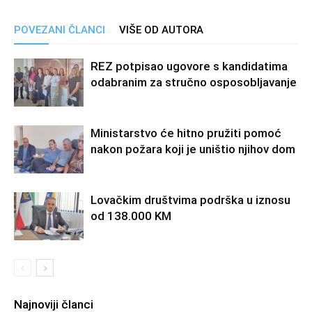
POVEZANI ČLANCI
VIŠE OD AUTORA
REZ potpisao ugovore s kandidatima
odabranim za stručno osposobljavanje
Ministarstvo će hitno pružiti pomoć
nakon požara koji je uništio njihov dom
Lovačkim društvima podrška u iznosu
od 138.000 KM
Najnoviji članci