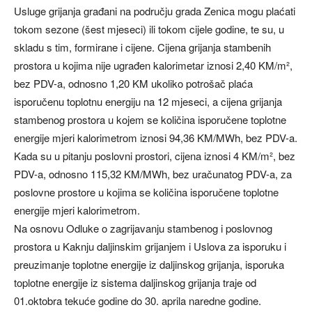
Usluge grijanja građani na području grada Zenica mogu plaćati
tokom sezone (šest mjeseci) ili tokom cijele godine, te su, u
skladu s tim, formirane i cijene. Cijena grijanja stambenih
prostora u kojima nije ugrađen kalorimetar iznosi 2,40 KM/m²,
bez PDV-a, odnosno 1,20 KM ukoliko potrošač plaća
isporučenu toplotnu energiju na 12 mjeseci, a cijena grijanja
stambenog prostora u kojem se količina isporučene toplotne
energije mjeri kalorimetrom iznosi 94,36 KM/MWh, bez PDV-a.
Kada su u pitanju poslovni prostori, cijena iznosi 4 KM/m², bez
PDV-a, odnosno 115,32 KM/MWh, bez uračunatog PDV-a, za
poslovne prostore u kojima se količina isporučene toplotne
energije mjeri kalorimetrom.
Na osnovu Odluke o zagrijavanju stambenog i poslovnog
prostora u Kaknju daljinskim grijanjem i Uslova za isporuku i
preuzimanje toplotne energije iz daljinskog grijanja, isporuka
toplotne energije iz sistema daljinskog grijanja traje od
01.oktobra tekuće godine do 30. aprila naredne godine.