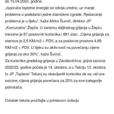
do 15.04.2023. godine.
„Isporuka toplotne energije se odvija uredno, uz manje
probleme u podstanici jedne stambene zgrade. Rješavanje
problema je u tijeku“, kaže Mirko Šumić, direktor JP
„Komunalno“ Žepče. U sistemu daljinskog grijanja u Žepču
trenutno je 87 poslovnih korisnika i 881 stan. „Cijena grijanja za
stanove je 2,5 KM/m2 + PDV, a za poslovne prostore 4,68
KM/m2 + PDV. U tijeku su aktivnosti na povećanju cijene
grijanja za oko 30%“, kaže Šumić.
Za korisnike gradskog grijanja u Zavidovićima, grijna sezona
2022/23. godine počela je 14. oktobra, a u Tešnju 13. oktobra.
Iz JP „Toplana“ Tešanj su obavijestili korisnike da se, od ove
sezone, cijena grijanja povećava za 20% za sve kategorije
potrošača.
Ostatak teksta pročitajte u printanom izdanju