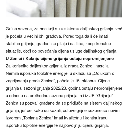
Grijna sezona, za one koji su u sistemu daljinskog grijanja, već
je počela u većini bh. gradova. Pored toga da li će imati
stabilno grijanje, građani se pitaju i da li će, zbog trenutne
situacije, doći do povećanja cijena usluge daljinskog grijanja.
U Zenici i Kaknju cijene grijanja ostaju nepromijenjene
Za korisnike daljinskog grijanja iz grada Zenice i naselja
Nemila isporuka toplotne energije, u skladu sa „Odlukom o
zagrijavanju grada Zenice“, počela je 15. oktobra. Cijene
grijanja u sezoni grijanja 2022/23. godina ostaju nepromijenjene
u odnosu na prethodne sezone grijanja, a i iz JP “Grijanje”
Zenica su pozvali građane da se priključe na sistem daljinskog
grijanja, jer će, kako su kazali, od ove grijne sezone sa novim
izvorom „Toplana Zenica“ imati kvalitetnu i kontinuiranu
isporuku toplotne energije te najpovoljniju cijenu grijanja.