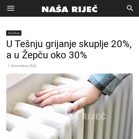
Naša
Društvo
riječ
U Tešnju grijanje skuplje 20%,
a u Žepču oko 30%
Zenica
1. Novembra 2022.