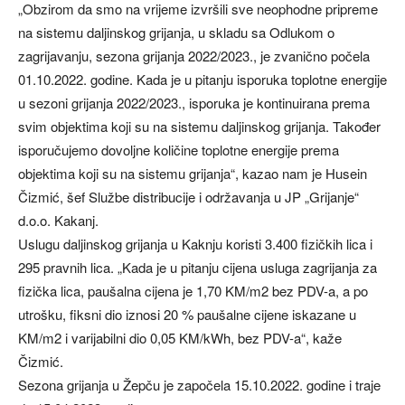
„Obzirom da smo na vrijeme izvršili sve neophodne pripreme
na sistemu daljinskog grijanja, u skladu sa Odlukom o
zagrijavanju, sezona grijanja 2022/2023., je zvanično počela
01.10.2022. godine. Kada je u pitanju isporuka toplotne energije
u sezoni grijanja 2022/2023., isporuka je kontinuirana prema
svim objektima koji su na sistemu daljinskog grijanja. Također
isporučujemo dovoljne količine toplotne energije prema
objektima koji su na sistemu grijanja“, kazao nam je Husein
Čizmić, šef Službe distribucije i održavanja u JP „Grijanje“
d.o.o. Kakanj.
Uslugu daljinskog grijanja u Kaknju koristi 3.400 fizičkih lica i
295 pravnih lica. „Kada je u pitanju cijena usluga zagrijanja za
fizička lica, paušalna cijena je 1,70 KM/m2 bez PDV-a, a po
utrošku, fiksni dio iznosi 20 % paušalne cijene iskazane u
KM/m2 i varijabilni dio 0,05 KM/kWh, bez PDV-a“, kaže
Čizmić.
Sezona grijanja u Žepču je započela 15.10.2022. godine i traje