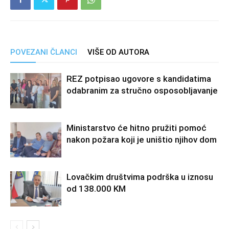
POVEZANI ČLANCI
VIŠE OD AUTORA
REZ potpisao ugovore s kandidatima
odabranim za stručno osposobljavanje
Ministarstvo će hitno pružiti pomoć
nakon požara koji je uništio njihov dom
Lovačkim društvima podrška u iznosu
od 138.000 KM