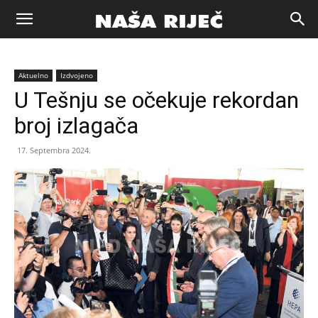
Naša
Aktuelno
Izdvojeno
riječ
U Tešnju se očekuje rekordan
broj izlagača
Zenica
17. Septembra 2024.