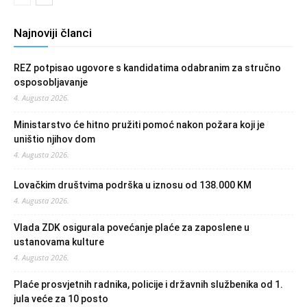
Najnoviji članci
REZ potpisao ugovore s kandidatima odabranim za stručno
osposobljavanje
4. Augusta 2026.
Ministarstvo će hitno pružiti pomoć nakon požara koji je
uništio njihov dom
4. Augusta 2026.
Lovačkim društvima podrška u iznosu od 138.000 KM
4. Augusta 2026.
Vlada ZDK osigurala povećanje plaće za zaposlene u
ustanovama kulture
4. Augusta 2026.
Plaće prosvjetnih radnika, policije i državnih službenika od 1.
jula veće za 10 posto