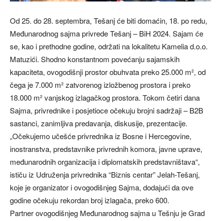
Od 25. do 28. septembra, Tešanj će biti domaćin, 18. po redu,
Međunarodnog sajma privrede Tešanj – BiH 2024. Sajam će
se, kao i prethodne godine, održati na lokalitetu Kamelia d.o.o.
Matuzići. Shodno konstantnom povećanju sajamskih
kapaciteta, ovogodišnji prostor obuhvata preko 25.000 m², od
čega je 7.000 m² zatvorenog izložbenog prostora i preko
18.000 m² vanjskog izlagačkog prostora. Tokom četiri dana
Sajma, privrednike i posjetioce očekuju brojni sadržaji – B2B
sastanci, zanimljiva predavanja, diskusije, prezentacije.
„Očekujemo učešće privrednika iz Bosne i Hercegovine,
inostranstva, predstavnike privrednih komora, javne uprave,
međunarodnih organizacija i diplomatskih predstavništava“,
ističu iz Udruženja privrednika “Biznis centar” Jelah-Tešanj,
koje je organizator i ovogodišnjeg Sajma, dodajući da ove
godine očekuju rekordan broj izlagača, preko 600.
Partner ovogodišnjeg Međunarodnog sajma u Tešnju je Grad