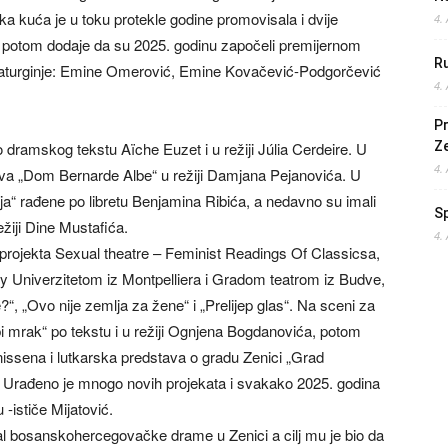
ka kuća je u toku protekle godine promovisala i dvije
4.
a potom dodaje da su 2025. godinu započeli premijernom
Ru
maturginje: Emine Omerović, Emine Kovačević-Podgorčević
4.
.
Pr
o dramskog tekstu Aïche Euzet i u režiji Júlia Cerdeire. U
Z
4.
ava „Dom Bernarde Albe“ u režiji Damjana Pejanovića. U
ija“ rađene po libretu Benjamina Ribića, a nedavno su imali
S
žiji Dine Mustafića.
4.
projekta Sexual theatre – Feminist Readings Of Classicsa,
ry Univerzitetom iz Montpelliera i Gradom teatrom iz Budve,
e?“, „Ovo nije zemlja za žene“ i „Prelijep glas“. Na sceni za
 bi mrak“ po tekstu i u režiji Ognjena Bogdanovića, potom
nissena i lutkarska predstava o gradu Zenici „Grad
le. Urađeno je mnogo novih projekata i svakako 2025. godina
-ističe Mijatović.
l bosanskohercegovačke drame u Zenici a cilj mu je bio da