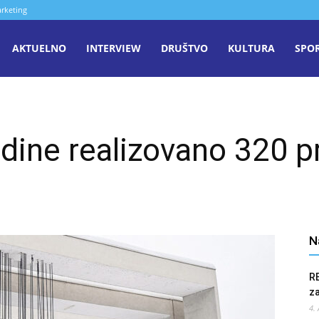
rketing
aša
AKTUELNO
INTERVIEW
DRUŠTVO
KULTURA
SPO
iječ
dine realizovano 320 
enica
N
R
z
4.