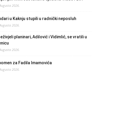
 Augusta 2026.
dari u Kaknju stupili u radnički neposluh
 Augusta 2026.
eživjeli planinari, Adilović i Vidimlić, se vratili u
enicu
 Augusta 2026.
pomen za Fadila Imamovića
 Augusta 2026.