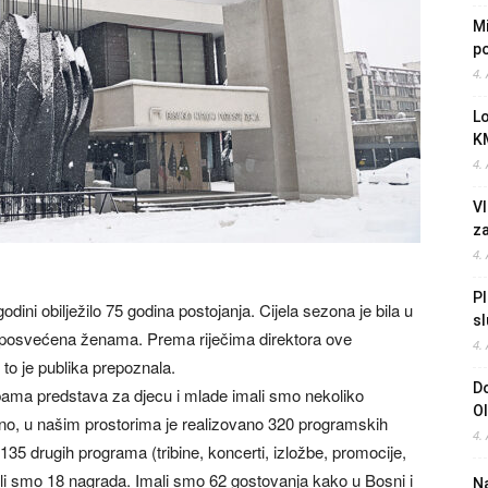
Mi
po
4.
L
K
4.
Vl
z
4.
Pl
ini obilježilo 75 godina postojanja. Cijela sezona je bila u
sl
de posvećena ženama. Prema riječima direktora ove
4.
 to je publika prepoznala.
Do
bama predstava za djecu i mlade imali smo nekoliko
O
ledano, u našim prostorima je realizovano 320 programskih
4.
135 drugih programa (tribine, koncerti, izložbe, promocije,
li smo 18 nagrada. Imali smo 62 gostovanja kako u Bosni i
Na