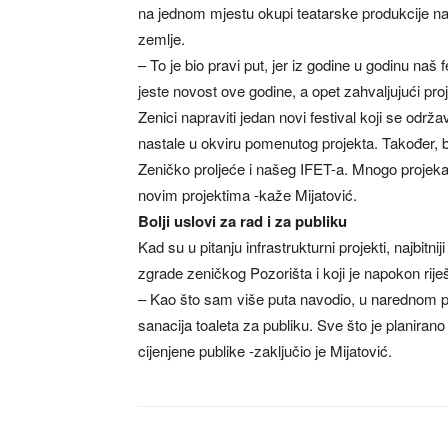
na jednom mjestu okupi teatarske produkcije na
zemlje.
– To je bio pravi put, jer iz godine u godinu naš fe
jeste novost ove godine, a opet zahvaljujući pro
Zenici napraviti jedan novi festival koji se održ
nastale u okviru pomenutog projekta. Također, 
Zeničko proljeće i našeg IFET-a. Mnogo projek
novim projektima -kaže Mijatović.
Bolji uslovi za rad i za publiku
Kad su u pitanju infrastrukturni projekti, najbitn
zgrade zeničkog Pozorišta i koji je napokon rije
– Kao što sam više puta navodio, u narednom pe
sanacija toaleta za publiku. Sve što je planiran
cijenjene publike -zaključio je Mijatović.