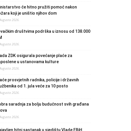
nistarstvo će hitno pružiti pomoć nakon
žara koji je uništio njihov dom
 Augusta 2026.
ovačkim društvima podrška u iznosu od 138.000
M
 Augusta 2026.
ada ZDK osigurala povećanje plaće za
aposlene u ustanovama kulture
 Augusta 2026.
aće prosvjetnih radnika, policije i državnih
užbenika od 1. jula veće za 10 posto
 Augusta 2026.
bra saradnja za bolju budućnost svih građana
lova
 Augusta 2026.
javljen hitni sastanak u sjedištu Vlade FBiH