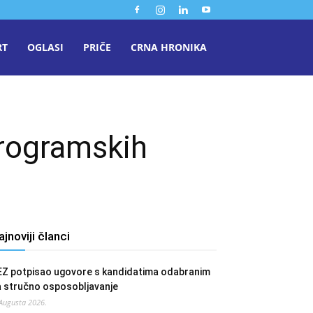
RT
OGLASI
PRIČE
CRNA HRONIKA
programskih
ajnoviji članci
EZ potpisao ugovore s kandidatima odabranim
a stručno osposobljavanje
 Augusta 2026.