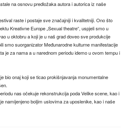
stale na osnovu predložaka autora i autorica iz naše
stival raste i postaje sve značajniji i kvalitetniji. Ono što
jektu Kreativne Europe „Sexual theatre“, uspjeli smo u
avao u oktobru a koji je u naš grad doveo sve produkcije
bili smo suorganizator Međunarodne kulturne manifestacije
ata je za nama a u narednom periodu idemo u ovom tempu i
iji je bio onaj koji se ticao prokišnjavanja monumentalne
šen.
riodu nas očekuje rekonstrukcija poda Velike scene, kao i
o je namijenjeno boljim uslovima za uposlenike, kao i naše