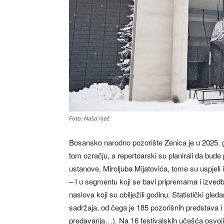
Foto: Naša riječ
Bosansko narodno pozorište Zenica je u 2025. god
tom ozračju, a repertoarski su planirali da bu
ustanove, Miroljuba Mijatovića, tome su uspjeli i
– I u segmentu koji se bavi pripremama i izved
naslova koji su obilježili godinu. Statistički g
sadržaja, od čega je 185 pozorišnih predstava i 
predavanja…). Na 16 festivalskih učešća osvoji