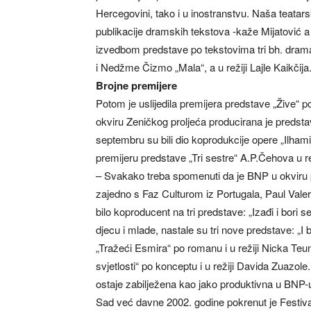
Hercegovini, tako i u inostranstvu. Naša teatars
publikacije dramskih tekstova -kaže Mijatović 
izvedbom predstave po tekstovima tri bh. dra
i Nedžme Čizmo „Mala“, a u režiji Lajle Kaikčija
Brojne premijere
Potom je uslijedila premijera predstave „Žive“ p
okviru Zeničkog proljeća producirana je predst
septembru su bili dio koprodukcije opere „Ilham
premijeru predstave „Tri sestre“ A.P.Čehova u re
– Svakako treba spomenuti da je BNP u okviru 
zajedno s Faz Culturom iz Portugala, Paul Vale
bilo koproducent na tri predstave: „Izađi i bori s
djecu i mlade, nastale su tri nove predstave: „I
„Tražeći Esmira“ po romanu i u režiji Nicka Teu
svjetlosti“ po konceptu i u režiji Davida Zuazo
ostaje zabilježena kao jako produktivna u BNP-u 
Sad već davne 2002. godine pokrenut je Festiva