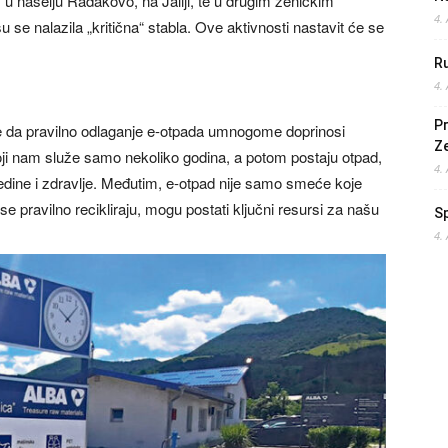
 u naselju Radakovo, na Jaliji, te u drugim zeničkim
4.
su se nalazila „kritična“ stabla. Ove aktivnosti nastavit će se
Ru
4.
Pr
e da pravilno odlaganje e-otpada umnogome doprinosi
Z
 koji nam služe samo nekoliko godina, a potom postaju otpad,
4.
redine i zdravlje. Međutim, e-otpad nije samo smeće koje
o se pravilno recikliraju, mogu postati ključni resursi za našu
S
4.