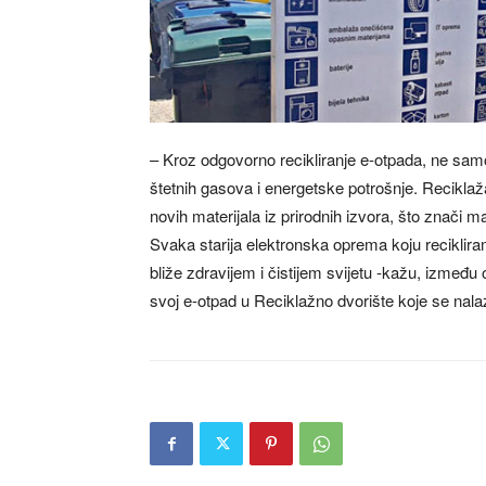
– Kroz odgovorno recikliranje e-otpada, ne sam
štetnih gasova i energetske potrošnje. Recikla
novih materijala iz prirodnih izvora, što znači m
Svaka starija elektronska oprema koju recikliramo
bliže zdravijem i čistijem svijetu -kažu, između 
svoj e-otpad u Reciklažno dvorište koje se nala