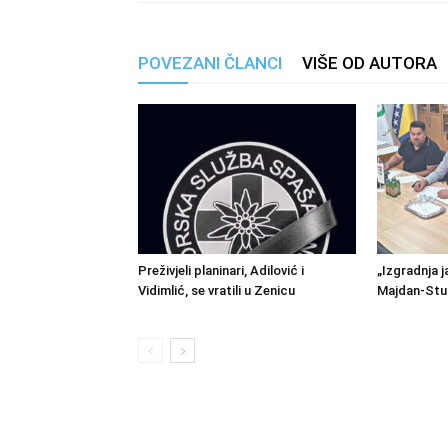
POVEZANI ČLANCI
VIŠE OD AUTORA
Preživjeli planinari, Adilović i
„Izgradnja j
Vidimlić, se vratili u Zenicu
Majdan-Stu