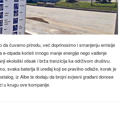
o da čuvamo prirodu, već doprinosimo i smanjenju emisije
ža e-otpada koristi mnogo manje energije nego vađenje
anji ekološki otisak i brža tranzicija ka održivom društvu.
, svaka baterija ili uređaj koji se pravilno odlaže, korak je
ostalog, iz Albe te dodaju da brojni svjesni građani donose
zi u krugu ove kompanije.