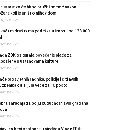
nistarstvo će hitno pružiti pomoć nakon
žara koji je uništio njihov dom
 Augusta 2026.
ovačkim društvima podrška u iznosu od 138.000
M
 Augusta 2026.
ada ZDK osigurala povećanje plaće za
aposlene u ustanovama kulture
 Augusta 2026.
aće prosvjetnih radnika, policije i državnih
užbenika od 1. jula veće za 10 posto
 Augusta 2026.
bra saradnja za bolju budućnost svih građana
lova
 Augusta 2026.
javljen hitni sastanak u sjedištu Vlade FBiH