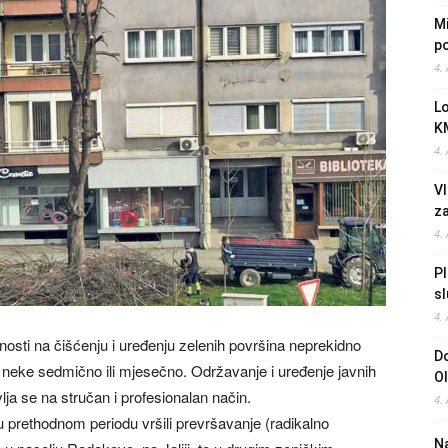
Mi
po
4.
L
K
4.
Vl
z
4.
Pl
sl
4.
osti na čišćenju i uređenju zelenih površina neprekidno
Do
neke sedmično ili mjesečno. Održavanje i uređenje javnih
O
ja se na stručan i profesionalan način.
4.
u prethodnom periodu vršili prevršavanje (radikalno
Na