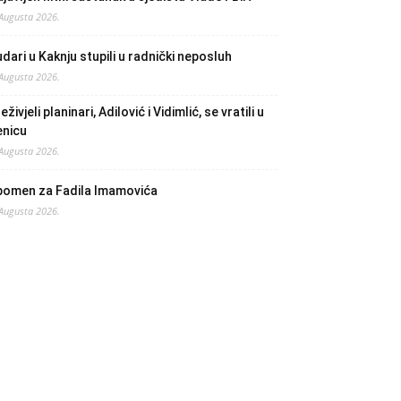
 Augusta 2026.
dari u Kaknju stupili u radnički neposluh
 Augusta 2026.
eživjeli planinari, Adilović i Vidimlić, se vratili u
enicu
 Augusta 2026.
pomen za Fadila Imamovića
 Augusta 2026.