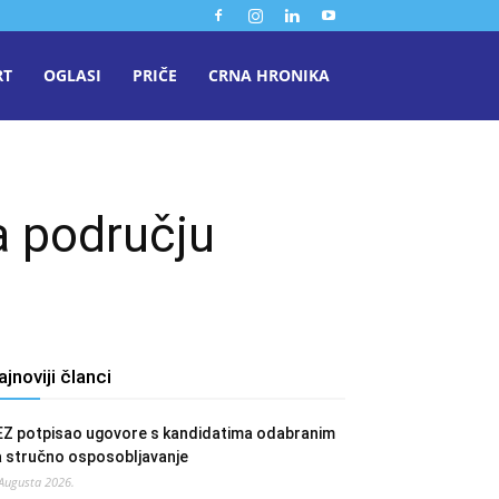
RT
OGLASI
PRIČE
CRNA HRONIKA
a području
ajnoviji članci
EZ potpisao ugovore s kandidatima odabranim
a stručno osposobljavanje
 Augusta 2026.