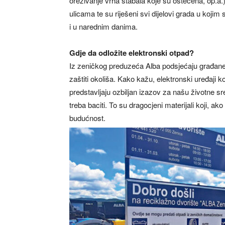
orezivanje vrha stabala koje su oštećena, op.a.)
ulicama te su riješeni svi dijelovi grada u kojim 
i u narednim danima.
Gdje da odložite elektronski otpad?
Iz zeničkog preduzeća Alba podsjećaju građan
zaštiti okoliša. Kako kažu, elektronski uređaji
predstavljaju ozbiljan izazov za našu životne s
treba baciti. To su dragocjeni materijali koji, ak
budućnost.