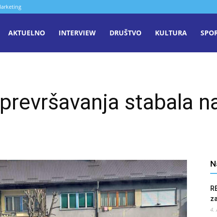
arketing
aša
AKTUELNO
INTERVIEW
DRUŠTVO
KULTURA
SPO
iječ
a prevršavanja stabala n
enica
N
R
z
4.