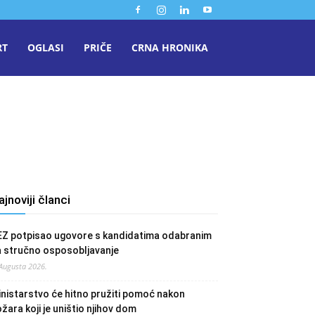
RT
OGLASI
PRIČE
CRNA HRONIKA
ajnoviji članci
EZ potpisao ugovore s kandidatima odabranim
a stručno osposobljavanje
 Augusta 2026.
nistarstvo će hitno pružiti pomoć nakon
žara koji je uništio njihov dom