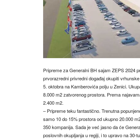
Pripreme za Generalni BH sajam ZEPS 2024 prot
prvorazredni privredni događaj okupiti vrhunsk
5. oktobra na Kamberovića polju u Zenici. Ukup
8.000 m2 zatvorenog prostora. Prema najavama, p
2.400 m2.
– Pripreme teku fantastično. Trenutna popunjen
samo 10 do 15% prostora od ukupno 20.000 m2.
350 kompanija. Sada je već jasno da će General
poslovnih okupljanja u regiji, i to upravo na 30-t