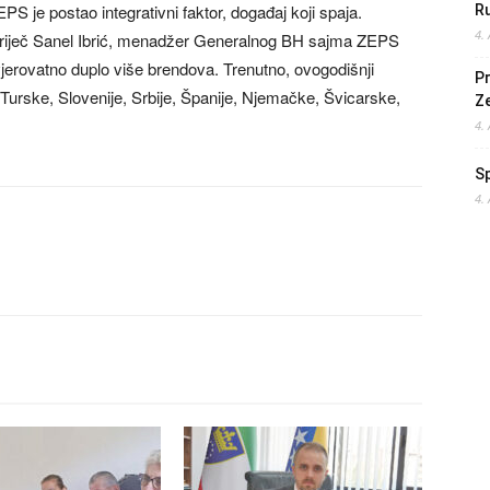
EPS je postao integrativni faktor, događaj koji spaja.
Ru
4.
šu riječ Sanel Ibrić, menadžer Generalnog BH sajma ZEPS
jerovatno duplo više brendova. Trenutno, ovogodišnji
Pr
 Turske, Slovenije, Srbije, Španije, Njemačke, Švicarske,
Z
4.
S
4.