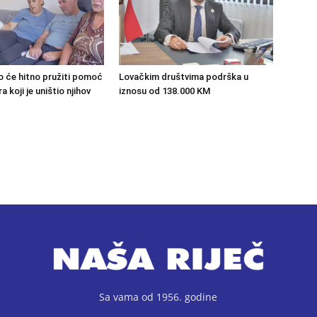
o će hitno pružiti pomoć
Lovačkim društvima podrška u
 koji je uništio njihov
iznosu od 138.000 KM
Sa vama od 1956. godine