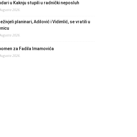
dari u Kaknju stupili u radnički neposluh
 Augusta 2026.
eživjeli planinari, Adilović i Vidimlić, se vratili u
enicu
 Augusta 2026.
pomen za Fadila Imamovića
 Augusta 2026.