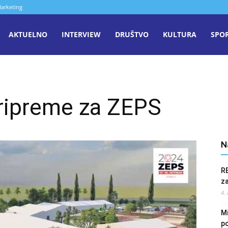
arketing
aša
AKTUELNO
INTERVIEW
DRUŠTVO
KULTURA
SPO
iječ
pripreme za ZEPS
enica
N
R
z
4.
Mi
po