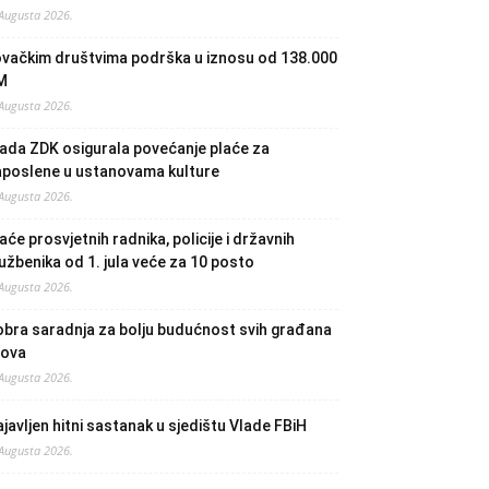
 Augusta 2026.
ovačkim društvima podrška u iznosu od 138.000
M
 Augusta 2026.
ada ZDK osigurala povećanje plaće za
aposlene u ustanovama kulture
 Augusta 2026.
aće prosvjetnih radnika, policije i državnih
užbenika od 1. jula veće za 10 posto
 Augusta 2026.
bra saradnja za bolju budućnost svih građana
lova
 Augusta 2026.
javljen hitni sastanak u sjedištu Vlade FBiH
 Augusta 2026.