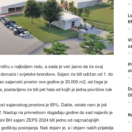
4.
L
K
4.
Vl
z
4.
Pl
iču u najboljem redu, a sada je već jasno da će ovaj
sl
e domaće i svjetske brendove. Sajam će biti održan od 1. do
4.
an sajamski prostor ove godine je 20.000 m2, od čega je
ostavljeno će biti pet hala od kojih je jedna površine čak
Do
O
4.
ost sajamskog prostora je 85%. Dakle, ostalo nam je još
 Nastup na privrednom događaju godine do sad najavilo je
Na
ni BH sajam ZEPS 2024 biti jedno od najznačajnijih
4.
u godišnju postojanja. Naš dojam je, a i dojam naših prijatelja