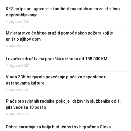
REZ potpisao ugovore s kandidatima odabranim za stručno
osposobljavanje
4. Augusta 2026.
Ministarstvo će hitno pružiti pomoć nakon požara koji je
uništio njihov dom
4. Augusta 2026.
Lovačkim društvima podrška u iznosu od 138.000 KM
4. Augusta 2026.
Vlada ZDK osigurala povećanje plaće za zaposlene u
ustanovama kulture
4. Augusta 2026.
Plaće prosvjetnih radnika, policije i državnih službenika od 1.
jula veće za 10 posto
4. Augusta 2026.
Dobra saradnja za bolju budućnost svih građana Olova