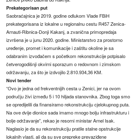
Prekategorisan put
Saobraćajnica je 2019. godine odlukom Vlade FBiH
prekategorisana iz lokalne u regionalnu cestu R457 Zenica-
Arnauti-Ribnica-Donji Kakanj, a zvanična primopredaja
izvršena je u junu 2020. godine. Ministarstvo za prostorno
uređenje, promet i komunikacije i zaštitu okoline je sa
odabranim izvođačem s početkom rekonstrukcije potpisalo
četverogodišnji okvirni sporazum o redovnom i zimskom
održavanju, za što je izdvojilo 2.810.934,36 KM.
Novi tender
“Ovo je jedna od frekventnijih cesta u Zenici, jer na ovom
području živi između 5 i 10 hiljada stanovnika. Zbog toga smo
se opredijelili da finansiramo rekonstrukciju cjelokupnog puta.
Na ove dvije dionice sada imamo mnogo bolju infrastrukturu i
bolje održavanje”, rekao je resorni ministar Arnel Isak.
Naglasio je da su rekonstrukciju pratile stalne opstrukcije
lokalnih vlasti, ali da su sve prepreke prevaziđene