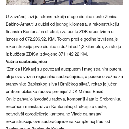
U završnoj fazi je rekonstrukcija druge dionice ceste Zenica-
Babino-Arnauti u dužini od jednog kilometra, a rekonstrukciju
finansira Kantonalna direkcija za ceste ZDK sredstvima u
iznosu od 872.206,92. KM. Tokom prošle godine izvršena je
rekonstrukcija prve dionice u dužini od 1,2 kilometra, za što je
iz budžeta ZDK-a izdvojeno 871.142,22 KM.
Važna saobraćajnica
“Zenica i Kakanj su povezani autoputem i magistralnim putem,
ali je ovo važna regionalna saobraćajnica, a posebno važna za
stanovnike Babinskog sliva i Brnjičkog sliva”, rekao je jučer
prilikom obilaska radova premijer ZDK Mirnes Bašić.
On je zahvalio izvođaču radova, kompaniji Jata iz Srebrenika,
resornom ministarstvu i Kantonalnoj direkciji za ceste,
potvrdivši opredjeljenje kantonalne Vlade da nastavi
rekonstrukciju ove saobraćajnice na kompletnoj trasi od
Zenice preko Babina do Kaknja.