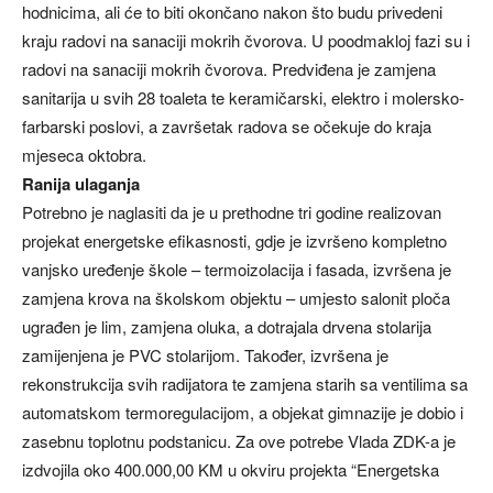
hodnicima, ali će to biti okončano nakon što budu privedeni
kraju radovi na sanaciji mokrih čvorova. U poodmakloj fazi su i
radovi na sanaciji mokrih čvorova. Predviđena je zamjena
sanitarija u svih 28 toaleta te keramičarski, elektro i molersko-
farbarski poslovi, a završetak radova se očekuje do kraja
mjeseca oktobra.
Ranija ulaganja
Potrebno je naglasiti da je u prethodne tri godine realizovan
projekat energetske efikasnosti, gdje je izvršeno kompletno
vanjsko uređenje škole – termoizolacija i fasada, izvršena je
zamjena krova na školskom objektu – umjesto salonit ploča
ugrađen je lim, zamjena oluka, a dotrajala drvena stolarija
zamijenjena je PVC stolarijom. Također, izvršena je
rekonstrukcija svih radijatora te zamjena starih sa ventilima sa
automatskom termoregulacijom, a objekat gimnazije je dobio i
zasebnu toplotnu podstanicu. Za ove potrebe Vlada ZDK-a je
izdvojila oko 400.000,00 KM u okviru projekta “Energetska