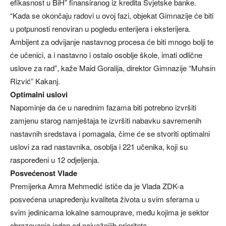
efikasnost u BiH” finansiranog iz kredita Svjetske banke.
“Kada se okončaju radovi u ovoj fazi, objekat Gimnazije će biti
u potpunosti renoviran u pogledu enterijera i eksterijera.
Ambijent za odvijanje nastavnog procesa će biti mnogo bolji te
će učenici, a i nastavno i ostalo osoblje škole, imati odlične
uslove za rad”, kaže Maid Goralija, direktor Gimnazije “Muhsin
Rizvić” Kakanj.
Optimalni uslovi
Napominje da će u narednim fazama biti potrebno izvršiti
zamjenu starog namještaja te izvršiti nabavku savremenih
nastavnih sredstava i pomagala, čime će se stvoriti optimalni
uslovi za rad nastavnika, osoblja i 221 učenika, koji su
raspoređeni u 12 odjeljenja.
Posvećenost Vlade
Premijerka Amra Mehmedić ističe da je Vlada ZDK-a
posvećena unapređenju kvaliteta života u svim sferama u
svim jedinicama lokalne samouprave, među kojima je sektor
obrazovanja jedan od najvažnijih prioriteta.