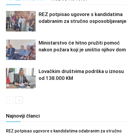
REZ potpisao ugovore s kandidatima
odabranim za stručno osposobljavanje
Ministarstvo će hitno pružiti pomoć
nakon požara koji je uništio njihov dom
Lovačkim društvima podrška u iznosu
od 138.000 KM
Najnoviji članci
REZ potpisao ugovore s kandidatima odabranim za stručno