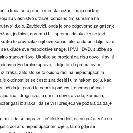
ito kada su u pitanju šumski požari, imaju oni koji
koju su vlasništvo države, odnosno tim šumama na
štvo“ d.o.o. Zavidovići, onda je ono odgovorno za gašenje
žara, jedinice, opremu i biti spremni da ukoliko se javi
liko to prevazilazi njihove kapacitete, onda oni dalje traže
a se uključe sve raspoložive snage, i PVJ i DVD, službe sa
lno stanovništvo. Ukoliko se procjeni da nisu dovoljni svi ti
 odnosno Federalne uprave, i dalje to ide prema svim
iz zraka, zato što se to obično radi na nepristupačnim
 je okolnost jer se često zna desiti i u minskom polju, kao
dodajući da je, pored te nepristupačnosti, onemogućeno i
ajednica i drugi nivoi, u smislu dovoza vode, kamiona,
požar gasi iz zraka i da se vrši presjecanje požara da dalje
 misli da se naprave zaštitni koridori, da se požar više ne
o gasiti požar u nepristupačnom dijelu, tamo gdje se