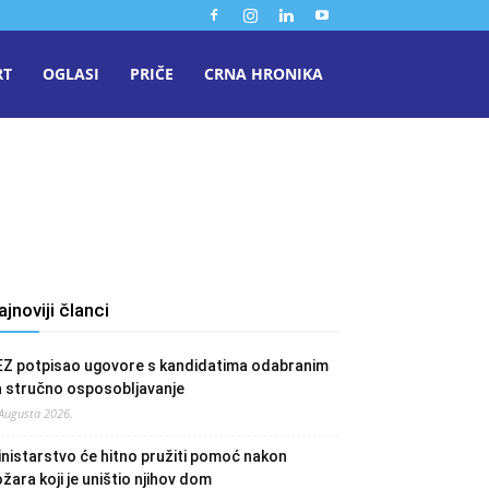
RT
OGLASI
PRIČE
CRNA HRONIKA
ajnoviji članci
EZ potpisao ugovore s kandidatima odabranim
a stručno osposobljavanje
 Augusta 2026.
nistarstvo će hitno pružiti pomoć nakon
žara koji je uništio njihov dom