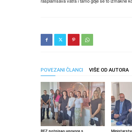
rasplamsava vatra i tamo gdje se to izmakne kontr
POVEZANI ČLANCI
VIŠE OD AUTORA
REZ potpisao ugovore s
Ministarstv