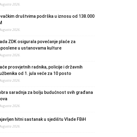
 Augusta 2026.
ovačkim društvima podrška u iznosu od 138.000
M
 Augusta 2026.
ada ZDK osigurala povećanje plaće za
aposlene u ustanovama kulture
 Augusta 2026.
aće prosvjetnih radnika, policije i državnih
užbenika od 1. jula veće za 10 posto
 Augusta 2026.
bra saradnja za bolju budućnost svih građana
lova
 Augusta 2026.
javljen hitni sastanak u sjedištu Vlade FBiH
 Augusta 2026.