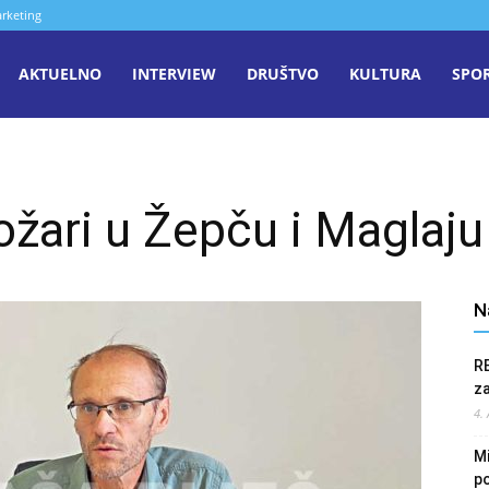
rketing
aša
AKTUELNO
INTERVIEW
DRUŠTVO
KULTURA
SPO
iječ
ožari u Žepču i Maglaju
enica
N
R
z
4.
Mi
po