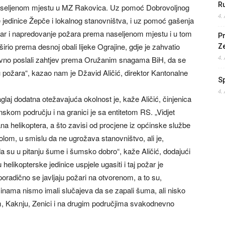
Ru
 naseljenom mjestu u MZ Rakovica. Uz pomoć Dobrovoljnog
4.
 jedinice Žepče i lokalnog stanovništva, i uz pomoć gašenja
žar i napredovanje požara prema naseljenom mjestu i u tom
Pr
oširio prema desnoj obali lijeke Ograjine, gdje je zahvatio
Z
4.
ovno poslali zahtjev prema Oružanim snagama BiH, da se
u požara“, kazao nam je Džavid Aličić, direktor Kantonalne
S
4.
aglaj dodatna otežavajuća okolnost je, kaže Aličić, činjenica
kom području i na granici je sa entitetom RS. „Vidjet
a helikoptera, a što zavisi od procjene iz općinske službe
olom, u smislu da ne ugrožava stanovništvo, ali je,
da su u pitanju šume i šumsko dobro“, kaže Aličić, dodajući
 helikopterske jedinice uspjele ugasiti i taj požar je
oradično se javljaju požari na otvorenom, a to su,
inama nismo imali slučajeva da se zapali šuma, ali nisko
m, Kaknju, Zenici i na drugim područjima svakodnevno