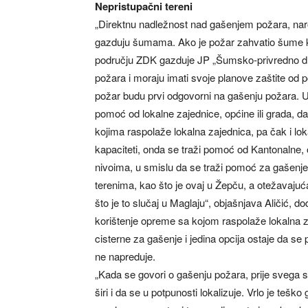
Nepristupačni tereni
„Direktnu nadležnost nad gašenjem požara, naroč
gazduju šumama. Ako je požar zahvatio šume 
području ZDK gazduje JP „Šumsko-privredno dru
požara i moraju imati svoje planove zaštite od po
požar budu prvi odgovorni na gašenju požara. Uko
pomoć od lokalne zajednice, općine ili grada, d
kojima raspolaže lokalna zajednica, pa čak i loka
kapaciteti, onda se traži pomoć od Kantonalne,
nivoima, u smislu da se traži pomoć za gašenje 
terenima, kao što je ovaj u Žepču, a otežavajuća
što je to slučaj u Maglaju“, objašnjava Aličić, 
korištenje opreme sa kojom raspolaže lokalna z
cisterne za gašenje i jedina opcija ostaje da se 
ne napreduje.
„Kada se govori o gašenju požara, prije svega se
širi i da se u potpunosti lokalizuje. Vrlo je tešk