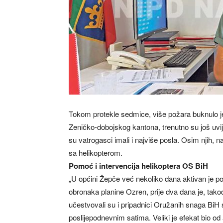
Tokom protekle sedmice, više požara buknulo je
Zeničko-dobojskog kantona, trenutno su još uvij
su vatrogasci imali i najviše posla. Osim njih, 
sa helikopterom.
Pomoć i intervencija helikoptera OS BiH
„U općini Žepče već nekoliko dana aktivan je pož
obronaka planine Ozren, prije dva dana je, tako
učestvovali su i pripadnici Oružanih snaga BiH sa
poslijepodnevnim satima. Veliki je efekat bio o