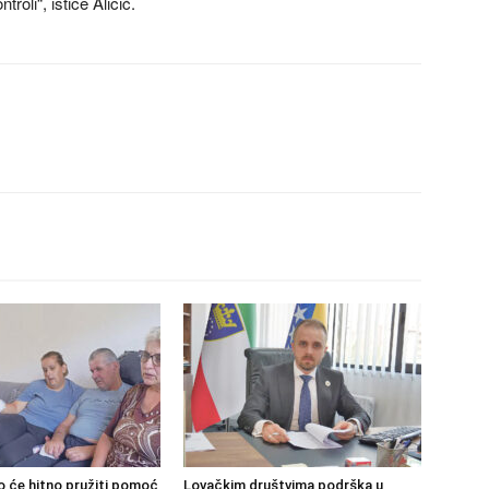
oli“, ističe Aličić.
o će hitno pružiti pomoć
Lovačkim društvima podrška u