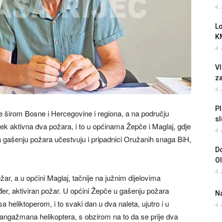
4.
L
K
4.
Vl
z
4.
Pl
 širom Bosne i Hercegovine i regiona, a na području
sl
ek aktivna dva požara, i to u općinama Žepče i Maglaj, gdje
4.
na gašenju požara učestvuju i pripadnici Oružanih snaga BiH,
Do
O
4.
ar, a u općini Maglaj, tačnije na južnim dijelovima
đer, aktiviran požar. U općini Žepče u gašenju požara
Na
 heliktoperom, i to svaki dan u dva naleta, ujutro i u
4.
d angažmana helikoptera, s obzirom na to da se prije dva