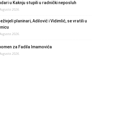
dari u Kaknju stupili u radnički neposluh
 Augusta 2026.
eživjeli planinari, Adilović i Vidimlić, se vratili u
enicu
 Augusta 2026.
pomen za Fadila Imamovića
 Augusta 2026.