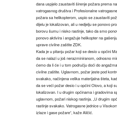
dana uspjelo zaustaviti širenje požara prema
vatrogasnog društva i Profesionalne vatrogasne
požara sa helikopterom, uspio se zaustaviti po
dijelu je lokalizovan, ali u nedjelju se ponovo pr
borovu šumu i nisko rastinje, tako da smo pon
ponovo aktivira i angažuje helikopter na gašenj
uprave civilne zaštite ZDK.
Kada je u pitanju požar koji se desio u općini M
da se nalazi u još nerazminiranom, odnosno mins
ćemo da li će i u tom području doći do angažman
civilne zaštite. Uglavnom, požar jeste pod kontr
svakako, načinjena velika materijalna šteta, ka
da se veći požar desio i u općini Olovo, a koji su
lokalizovan. I u drugim općinama i gradovima sp
uglavnom, požari niskog rastinja. „U drugim opć
rastinje svakako. Vatrogasne jednice u Visoko
izlaze i gase požare“, kaže Aličić.