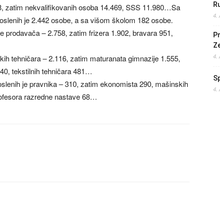
Ru
23, zatim nekvalifikovanih osoba 14.469, SSS 11.980…Sa
4.
slenih je 2.442 osobe, a sa višom školom 182 osobe.
 prodavača – 2.758, zatim frizera 1.902, bravara 951,
Pr
Z
4.
h tehničara – 2.116, zatim maturanata gimnazije 1.555,
40, tekstilnih tehničara 481…
S
enih je pravnika – 310, zatim ekonomista 290, mašinskih
4.
profesora razredne nastave 68…