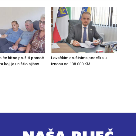
o će hitno pružiti pomoć
Lovačkim društvima podrška u
 koji je uništio njihov
iznosu od 138.000 KM