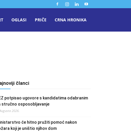
RT
OGLASI
PRIČE
CRNA HRONIKA
ajnoviji članci
EZ potpisao ugovore s kandidatima odabranim
a stručno osposobljavanje
 Augusta 2026.
nistarstvo će hitno pružiti pomoć nakon
žara koji je uništio njihov dom