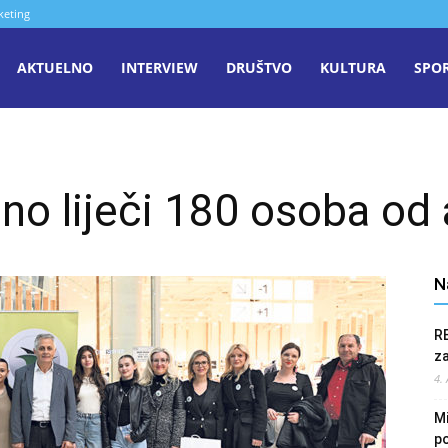
keting
aša
AKTUELNO
INTERVIEW
DRUŠTVO
KULTURA
SPO
iječ
no liječi 180 osoba od
enica
N
R
z
4.
Mi
po