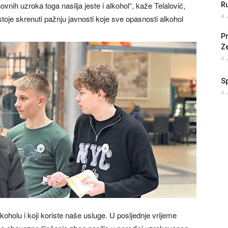
ovnih uzroka toga nasilja jeste i alkohol“, kaže Telalović,
Ru
4.
oje skrenuti pažnju javnosti koje sve opasnosti alkohol
Pr
Z
4.
S
4.
 akoholu i koji koriste naše usluge. U posljednje vrijeme