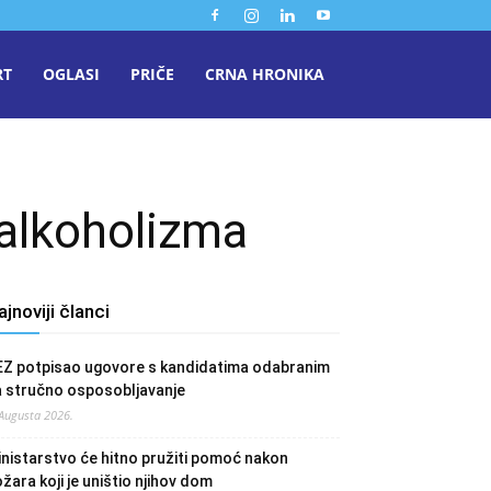
RT
OGLASI
PRIČE
CRNA HRONIKA
 alkoholizma
ajnoviji članci
EZ potpisao ugovore s kandidatima odabranim
a stručno osposobljavanje
 Augusta 2026.
nistarstvo će hitno pružiti pomoć nakon
žara koji je uništio njihov dom