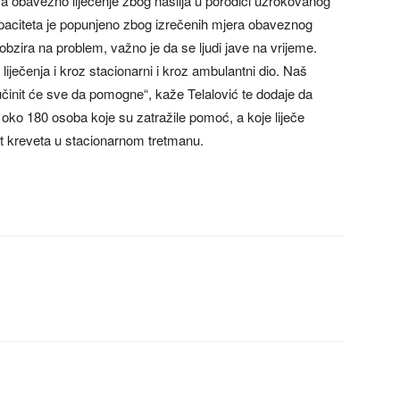
a obavezno liječenje zbog nasilja u porodici uzrokovanog
aciteta je popunjeno zbog izrečenih mjera obaveznog
 obzira na problem, važno je da se ljudi jave na vrijeme.
iječenja i kroz stacionarni i kroz ambulantni dio. Naš
i učinit će sve da pomogne“, kaže Telalović te dodaje da
oko 180 osoba koje su zatražile pomoć, a koje liječe
et kreveta u stacionarnom tretmanu.