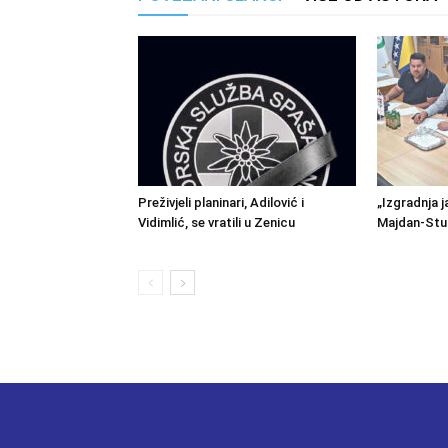
Preživjeli planinari, Adilović i
„Izgradnja j
Vidimlić, se vratili u Zenicu
Majdan-Stu