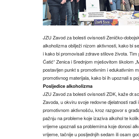
JZU Zavod za bolesti ovisnosti Zeničko-dobojsk
alkoholizma obilježi nizom aktivnosti, kako bi se
i kako bi promovisali zdrave stilove života. 
Ćatić“ Zenica i Srednjom mješovitom školom „Ml
postavljen punkt s promotivnim i edukativnim mat
promotivnog materijala, kako bi ih upoznali s 
Posljedice alkoholizma
JZU Zavod za bolesti ovisnosti ZDK, kaže dr.sci.
Zavoda, u okviru svoje redovne djelatnosti radi
promotivnom aktivnošću, kroz razgovor s građa
pažnju na probleme koje izaziva alkohol te kolik
vrijeme upoznali sa problemima koje donosi alk
vrijeme, tačnije u posljednjih sedam ili osam go