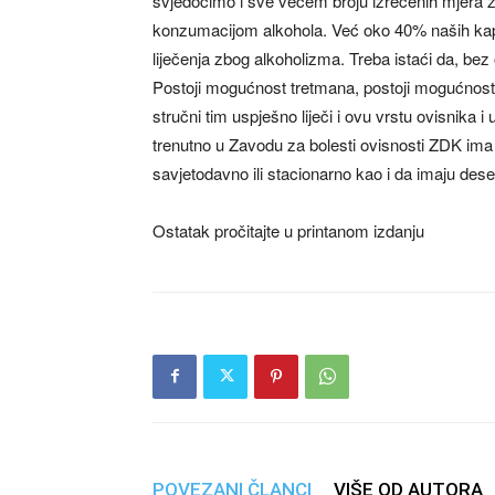
svjedočimo i sve većem broju izrečenih mjera z
konzumacijom alkohola. Već oko 40% naših kap
liječenja zbog alkoholizma. Treba istaći da, bez
Postoji mogućnost tretmana, postoji mogućnost l
stručni tim uspješno liječi i ovu vrstu ovisnika 
trenutno u Zavodu za bolesti ovisnosti ZDK ima 
savjetodavno ili stacionarno kao i da imaju des
Ostatak pročitajte u printanom izdanju
POVEZANI ČLANCI
VIŠE OD AUTORA