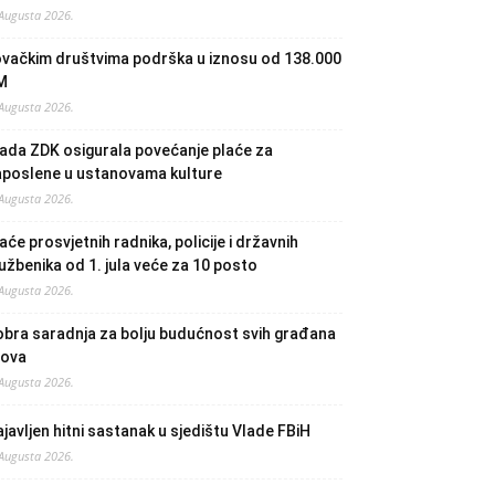
 Augusta 2026.
ovačkim društvima podrška u iznosu od 138.000
M
 Augusta 2026.
ada ZDK osigurala povećanje plaće za
aposlene u ustanovama kulture
 Augusta 2026.
aće prosvjetnih radnika, policije i državnih
užbenika od 1. jula veće za 10 posto
 Augusta 2026.
bra saradnja za bolju budućnost svih građana
lova
 Augusta 2026.
javljen hitni sastanak u sjedištu Vlade FBiH
 Augusta 2026.