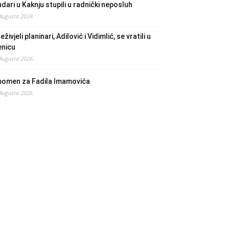
dari u Kaknju stupili u radnički neposluh
 Augusta 2026.
eživjeli planinari, Adilović i Vidimlić, se vratili u
enicu
 Augusta 2026.
pomen za Fadila Imamovića
 Augusta 2026.