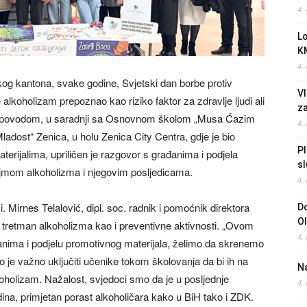
4.
L
K
4.
og kantona, svake godine, Svjetski dan borbe protiv
Vl
 alkoholizam prepoznao kao riziko faktor za zdravlje ljudi ali
z
Tim povodom, u saradnji sa Osnovnom školom „Musa Ćazim
4.
adost“ Zenica, u holu Zenica City Centra, gdje je bio
Pl
erijalima, upriličen je razgovor s građanima i podjela
sl
pojmom alkoholizma i njegovim posljedicama.
4.
 Mirnes Telalović, dipl. soc. radnik i pomoćnik direktora
Do
O
 i tretman alkoholizma kao i preventivne aktivnosti. „Ovom
4.
nima i podjelu promotivnog materijala, želimo da skrenemo
o je važno uključiti učenike tokom školovanja da bi ih na
Na
oholizam. Nažalost, svjedoci smo da je u posljednje
4.
dina, primjetan porast alkoholičara kako u BiH tako i ZDK.