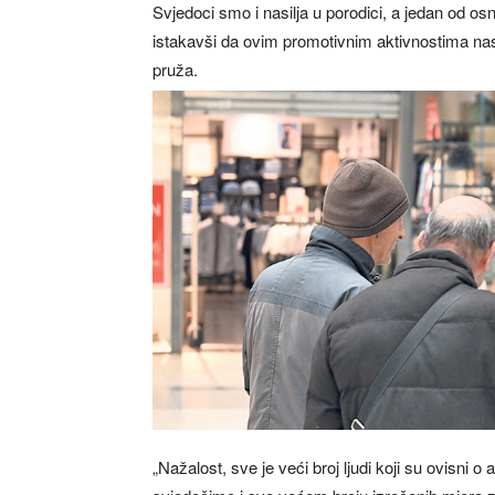
Svjedoci smo i nasilja u porodici, a jedan od osn
istakavši da ovim promotivnim aktivnostima nast
pruža.
„Nažalost, sve je veći broj ljudi koji su ovisni o