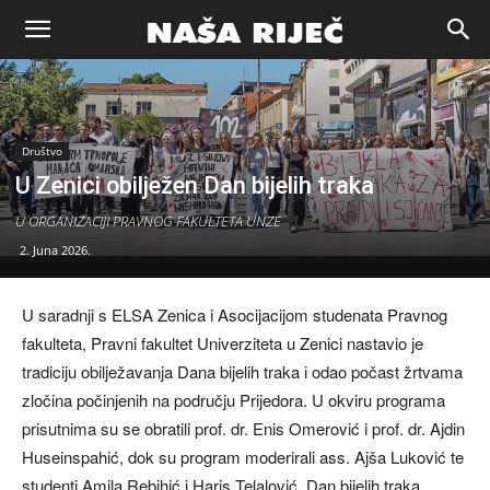
Naša
riječ
Društvo
U Zenici obilježen Dan bijelih traka
Zenica
U ORGANIZACIJI PRAVNOG FAKULTETA UNZE
2. Juna 2026.
U saradnji s ELSA Zenica i Asocijacijom studenata Pravnog
fakulteta, Pravni fakultet Univerziteta u Zenici nastavio je
tradiciju obilježavanja Dana bijelih traka i odao počast žrtvama
zločina počinjenih na području Prijedora. U okviru programa
prisutnima su se obratili prof. dr. Enis Omerović i prof. dr. Ajdin
Huseinspahić, dok su program moderirali ass. Ajša Luković te
studenti Amila Rebihić i Haris Telalović. Dan bijelih traka