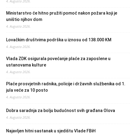
4. Augusta 2026.
Ministarstvo će hitno pružiti pomoć nakon požara koji je
uništio njihov dom
4. Augusta 2026.
Lovačkim društvima podrška u iznosu od 138.000 KM
4. Augusta 2026.
Vlada ZDK osigurala povećanje plaće za zaposlene u
ustanovama kulture
4. Augusta 2026.
Plaće prosvjetnih radnika, policije i državnih službenika od 1.
jula veće za 10 posto
4. Augusta 2026.
Dobra saradnja za bolju budućnost svih građana Olova
4. Augusta 2026.
Najavljen hitni sastanak u sjedištu Vlade FBiH