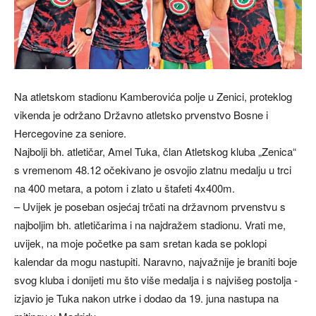
Na atletskom stadionu Kamberovića polje u Zenici, proteklog
vikenda je održano Državno atletsko prvenstvo Bosne i
Hercegovine za seniore.
Najbolji bh. atletičar, Amel Tuka, član Atletskog kluba „Zenica“
s vremenom 48.12 očekivano je osvojio zlatnu medalju u trci
na 400 metara, a potom i zlato u štafeti 4x400m.
– Uvijek je poseban osjećaj trčati na državnom prvenstvu s
najboljim bh. atletičarima i na najdražem stadionu. Vrati me,
uvijek, na moje početke pa sam sretan kada se poklopi
kalendar da mogu nastupiti. Naravno, najvažnije je braniti boje
svog kluba i donijeti mu što više medalja i s najvišeg postolja -
izjavio je Tuka nakon utrke i dodao da 19. juna nastupa na