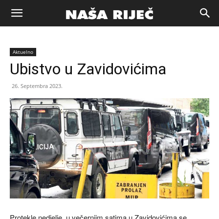
Naša
Aktuelno
riječ
Ubistvo u Zavidovićima
26. Septembra 2023.
Zenica
Protekle nedjelje, u večernjim satima u Zavidovićima se