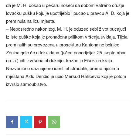
da je M. H. došao u pekaru noseći sa sobom vatreno oružje
lovačku pušku koju je upotrijebio i pucao u pravcu A. D. koja je
preminula na licu mjesta.
– Neposredno nakon tog, M. H. je oduzeo sebi život pucajući
iz iste puške koja je pronađena prilikom vršenja uviđaja. Tijela
preminulih su prevezena u prosekturu Kantonalne bolnice
Zenica gdje će u toku dana (jučer, ponedjeljak 25. septembar,
op. a.) biti izvršena obdukcije -kazao je Fišek na kraju.
Nezvanično saznajemo identitet stradalih, prema riječima
mještana Aidu Dendić je ubio Mersud Halilčević koji je potom
izvršio samoubistvo.