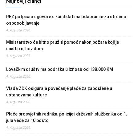
Najnoviji članci
REZ potpisao ugovore s kandidatima odabranim za stručno
osposobljavanje
4. Augusta 2026.
Ministarstvo će hitno pružiti pomoć nakon požara koji je
uništio njihov dom
4. Augusta 2026.
Lovačkim društvima podrška u iznosu od 138.000 KM
4. Augusta 2026.
Vlada ZDK osigurala povećanje plaće za zaposlene u
ustanovama kulture
4. Augusta 2026.
Plaće prosvjetnih radnika, policije i državnih službenika od 1.
jula veće za 10 posto
4. Augusta 2026.