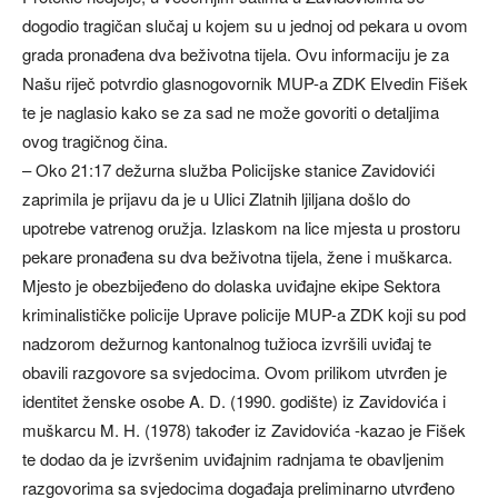
dogodio tragičan slučaj u kojem su u jednoj od pekara u ovom
grada pronađena dva beživotna tijela. Ovu informaciju je za
Našu riječ potvrdio glasnogovornik MUP-a ZDK Elvedin Fišek
te je naglasio kako se za sad ne može govoriti o detaljima
ovog tragičnog čina.
– Oko 21:17 dežurna služba Policijske stanice Zavidovići
zaprimila je prijavu da je u Ulici Zlatnih ljiljana došlo do
upotrebe vatrenog oružja. Izlaskom na lice mjesta u prostoru
pekare pronađena su dva beživotna tijela, žene i muškarca.
Mjesto je obezbijeđeno do dolaska uviđajne ekipe Sektora
kriminalističke policije Uprave policije MUP-a ZDK koji su pod
nadzorom dežurnog kantonalnog tužioca izvršili uviđaj te
obavili razgovore sa svjedocima. Ovom prilikom utvrđen je
identitet ženske osobe A. D. (1990. godište) iz Zavidovića i
muškarcu M. H. (1978) također iz Zavidovića -kazao je Fišek
te dodao da je izvršenim uviđajnim radnjama te obavljenim
razgovorima sa svjedocima događaja preliminarno utvrđeno