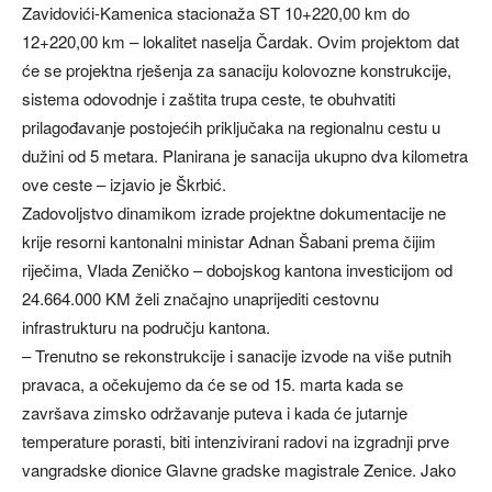
Zavidovići-Kamenica stacionaža ST 10+220,00 km do
12+220,00 km – lokalitet naselja Čardak. Ovim projektom dat
će se projektna rješenja za sanaciju kolovozne konstrukcije,
sistema odovodnje i zaštita trupa ceste, te obuhvatiti
prilagođavanje postojećih priključaka na regionalnu cestu u
dužini od 5 metara. Planirana je sanacija ukupno dva kilometra
ove ceste – izjavio je Škrbić.
Zadovoljstvo dinamikom izrade projektne dokumentacije ne
krije resorni kantonalni ministar Adnan Šabani prema čijim
riječima, Vlada Zeničko – dobojskog kantona investicijom od
24.664.000 KM želi značajno unaprijediti cestovnu
infrastrukturu na području kantona.
– Trenutno se rekonstrukcije i sanacije izvode na više putnih
pravaca, a očekujemo da će se od 15. marta kada se
završava zimsko održavanje puteva i kada će jutarnje
temperature porasti, biti intenzivirani radovi na izgradnji prve
vangradske dionice Glavne gradske magistrale Zenice. Jako