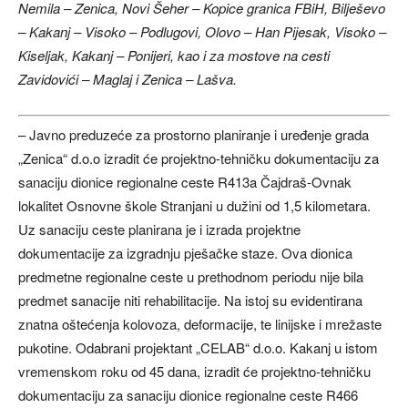
Nemila – Zenica, Novi Šeher – Kopice granica FBiH, Bilješevo
– Kakanj – Visoko – Podlugovi, Olovo – Han Pijesak, Visoko –
Kiseljak, Kakanj – Ponijeri, kao i za mostove na cesti
Zavidovići – Maglaj i Zenica – Lašva.
– Javno preduzeće za prostorno planiranje i uređenje grada
„Zenica“ d.o.o izradit će projektno-tehničku dokumentaciju za
sanaciju dionice regionalne ceste R413a Čajdraš-Ovnak
lokalitet Osnovne škole Stranjani u dužini od 1,5 kilometara.
Uz sanaciju ceste planirana je i izrada projektne
dokumentacije za izgradnju pješačke staze. Ova dionica
predmetne regionalne ceste u prethodnom periodu nije bila
predmet sanacije niti rehabilitacije. Na istoj su evidentirana
znatna oštećenja kolovoza, deformacije, te linijske i mrežaste
pukotine. Odabrani projektant „CELAB“ d.o.o. Kakanj u istom
vremenskom roku od 45 dana, izradit će projektno-tehničku
dokumentaciju za sanaciju dionice regionalne ceste R466