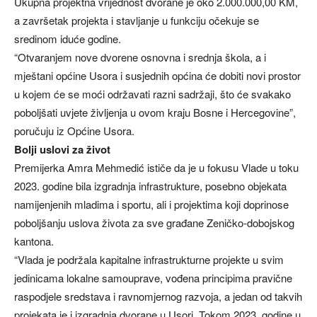
Ukupna projektna vrijednost dvorane je oko 2.000.000,00 KM,
a završetak projekta i stavljanje u funkciju očekuje se
sredinom iduće godine.
“Otvaranjem nove dvorene osnovna i srednja škola, a i
mještani općine Usora i susjednih općina će dobiti novi prostor
u kojem će se moći održavati razni sadržaji, što će svakako
poboljšati uvjete življenja u ovom kraju Bosne i Hercegovine”,
poručuju iz Općine Usora.
Bolji uslovi za život
Premijerka Amra Mehmedić ističe da je u fokusu Vlade u toku
2023. godine bila izgradnja infrastrukture, posebno objekata
namijenjenih mladima i sportu, ali i projektima koji doprinose
poboljšanju uslova života za sve građane Zeničko-dobojskog
kantona.
“Vlada je podržala kapitalne infrastrukturne projekte u svim
jedinicama lokalne samouprave, vođena principima pravične
raspodjele sredstava i ravnomjernog razvoja, a jedan od takvih
projekata je i izgradnja dvorane u Usori. Tokom 2023. godine u