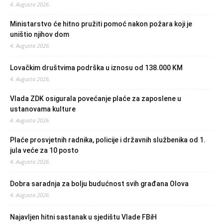
4. Augusta 2026.
Ministarstvo će hitno pružiti pomoć nakon požara koji je
uništio njihov dom
4. Augusta 2026.
Lovačkim društvima podrška u iznosu od 138.000 KM
4. Augusta 2026.
Vlada ZDK osigurala povećanje plaće za zaposlene u
ustanovama kulture
4. Augusta 2026.
Plaće prosvjetnih radnika, policije i državnih službenika od 1.
jula veće za 10 posto
4. Augusta 2026.
Dobra saradnja za bolju budućnost svih građana Olova
4. Augusta 2026.
Najavljen hitni sastanak u sjedištu Vlade FBiH