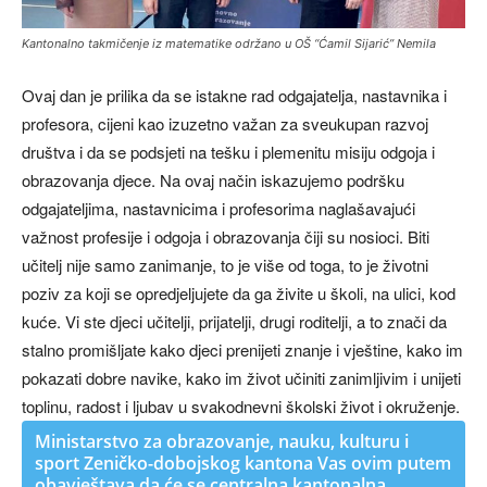
Kantonalno takmičenje iz matematike održano u OŠ “Ćamil Sijarić” Nemila
Ovaj dan je prilika da se istakne rad odgajatelja, nastavnika i
profesora, cijeni kao izuzetno važan za sveukupan razvoj
društva i da se podsjeti na tešku i plemenitu misiju odgoja i
obrazovanja djece. Na ovaj način iskazujemo podršku
odgajateljima, nastavnicima i profesorima naglašavajući
važnost profesije i odgoja i obrazovanja čiji su nosioci. Biti
učitelj nije samo zanimanje, to je više od toga, to je životni
poziv za koji se opredjeljujete da ga živite u školi, na ulici, kod
kuće. Vi ste djeci učitelji, prijatelji, drugi roditelji, a to znači da
stalno promišljate kako djeci prenijeti znanje i vještine, kako im
pokazati dobre navike, kako im život učiniti zanimljivim i unijeti
toplinu, radost i ljubav u svakodnevni školski život i okruženje.
Ministarstvo za obrazovanje, nauku, kulturu i
sport Zeničko-dobojskog kantona Vas ovim putem
obavještava da će se centralna kantonalna