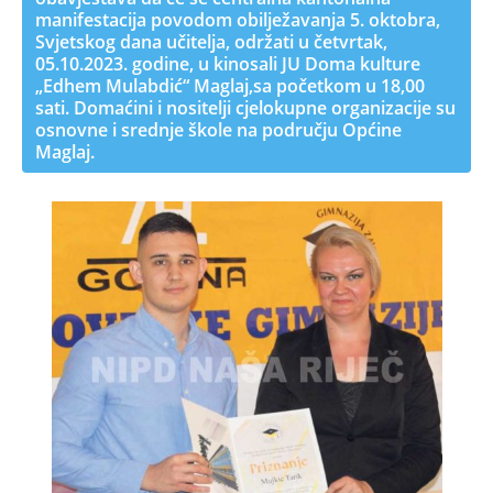
manifestacija povodom obilježavanja 5. oktobra,
Svjetskog dana učitelja, održati u četvrtak,
05.10.2023. godine, u kinosali JU Doma kulture
„Edhem Mulabdić“ Maglaj,sa početkom u 18,00
sati. Domaćini i nositelji cjelokupne organizacije su
osnovne i srednje škole na području Općine
Maglaj.