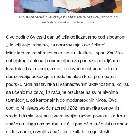
Ministrica Subašić uručila je priznaje Tariku Mujkiću, jednom od
najboljih učenika u Federaciji BiH
Ove godine Svjetski dan učitelja obilježavamo pod sloganom
„Učitelji koje trebamo, za obrazovanje koje želimo“.
Ministarstvo za obrazovanje, nauku, kulturu i sport Zeničko-
dobojskog kantona je opredjeljeno za podršku poboljšanju
kvaliteta obrazovanja, a svoju posvećenost unapređenju
obrazovanja pokazuje između ostalog i kroz promociju i
podršku rada nastavnika u vannastavnim aktivnostima, koji su
sa učenicima osvojili značajne rezultate na svim nivoima
takmičenja, od kantonalnih do međunarodnih nivoa. Ove
godine Ministarstvo će nagraditi 202 nastavnika osnovnih i
srednjih škola, koji su upravo svojim radom pokazali koliko je
značajna uloga nastavnika, uz čiju pomoć su učenici ne samo
stekli znanje, osvojili zapažene rezultate, nego stekli i