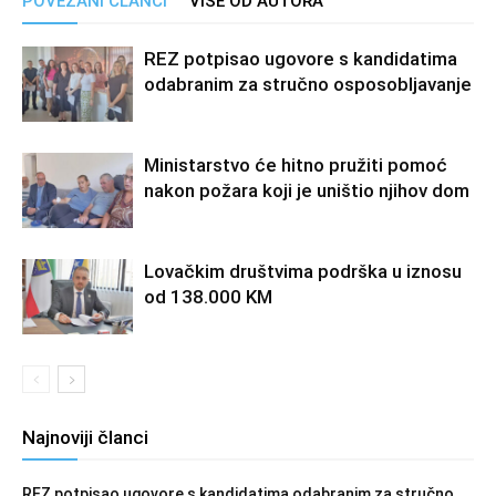
POVEZANI ČLANCI
VIŠE OD AUTORA
REZ potpisao ugovore s kandidatima
odabranim za stručno osposobljavanje
Ministarstvo će hitno pružiti pomoć
nakon požara koji je uništio njihov dom
Lovačkim društvima podrška u iznosu
od 138.000 KM
Najnoviji članci
REZ potpisao ugovore s kandidatima odabranim za stručno