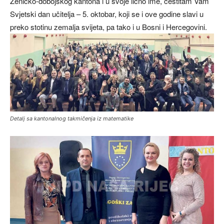
Zeničko-dobojskog kantona i u svoje lično ime, čestitam Vam
Svjetski dan učitelja – 5. oktobar, koji se i ove godine slavi u
preko stotinu zemalja svijeta, pa tako i u Bosni i Hercegovini.
Detalj sa kantonalnog takmičenja iz matematike