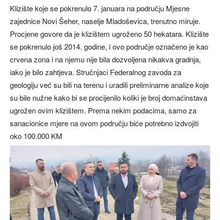
Klizište koje se pokrenulo 7. januara na području Mjesne
zajednice Novi Šeher, naselje Mladoševica, trenutno miruje.
Procjene govore da je klizištem ugroženo 50 hekatara. Klizište
se pokrenulo još 2014. godine, i ovo područje označeno je kao
crvena zona i na njemu nije bila dozvoljena nikakva gradnja,
iako je bilo zahtjeva. Stručnjaci Federalnog zavoda za
geologiju već su bili na terenu i uradili preliminarne analize koje
su bile nužne kako bi se procijenilo koliki je broj domaćinstava
ugrožen ovim klizištem. Prema nekim podacima, samo za
sanacionice mjere na ovom području biće potrebno izdvojiti
oko 100.000 KM