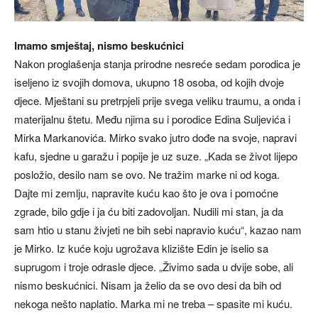
Imamo smještaj, nismo beskućnici
Nakon proglašenja stanja prirodne nesreće sedam porodica je
iseljeno iz svojih domova, ukupno 18 osoba, od kojih dvoje
djece. Mještani su pretrpjeli prije svega veliku traumu, a onda i
materijalnu štetu. Među njima su i porodice Edina Suljevića i
Mirka Markanovića. Mirko svako jutro dođe na svoje, napravi
kafu, sjedne u garažu i popije je uz suze. „Kada se život lijepo
posložio, desilo nam se ovo. Ne tražim marke ni od koga.
Dajte mi zemlju, napravite kuću kao što je ova i pomoćne
zgrade, bilo gdje i ja ću biti zadovoljan. Nudili mi stan, ja da
sam htio u stanu živjeti ne bih sebi napravio kuću“, kazao nam
je Mirko. Iz kuće koju ugrožava klizište Edin je iselio sa
suprugom i troje odrasle djece. „Živimo sada u dvije sobe, ali
nismo beskućnici. Nisam ja želio da se ovo desi da bih od
nekoga nešto naplatio. Marka mi ne treba – spasite mi kuću.