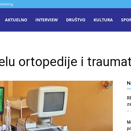
arketing
aša
AKTUELNO
INTERVIEW
DRUŠTVO
KULTURA
SPO
iječ
elu ortopedije i traumat
enica
N
R
z
4.
Mi
po