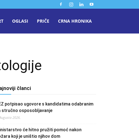
RT
OGLASI
PRIČE
CRNA HRONIKA
ologije
ajnoviji članci
EZ potpisao ugovore s kandidatima odabranim
a stručno osposobljavanje
 Augusta 2026.
nistarstvo će hitno pružiti pomoć nakon
žara koji je uništio njihov dom