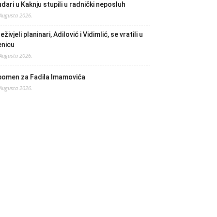
dari u Kaknju stupili u radnički neposluh
 Augusta 2026.
eživjeli planinari, Adilović i Vidimlić, se vratili u
enicu
 Augusta 2026.
pomen za Fadila Imamovića
 Augusta 2026.