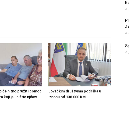
Ru
4.
Pr
Z
4.
S
4.
o će hitno pružiti pomoć
Lovačkim društvima podrška u
 koji je uništio njihov
iznosu od 138.000 KM