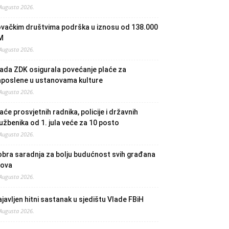
 Augusta 2026.
ovačkim društvima podrška u iznosu od 138.000
M
 Augusta 2026.
ada ZDK osigurala povećanje plaće za
aposlene u ustanovama kulture
 Augusta 2026.
aće prosvjetnih radnika, policije i državnih
užbenika od 1. jula veće za 10 posto
 Augusta 2026.
bra saradnja za bolju budućnost svih građana
lova
 Augusta 2026.
javljen hitni sastanak u sjedištu Vlade FBiH
 Augusta 2026.