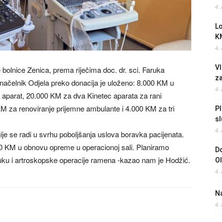
4.
L
K
4.
Vl
 bolnice Zenica, prema riječima doc. dr. sci. Faruka
z
načelnik Odjela preko donacija je uloženo: 8.000 KM u
4.
i aparat, 20.000 KM za dva Kinetec aparata za rani
KM za renoviranje prijemne ambulante i 4.000 KM za tri
Pl
sl
4.
ije se radi u svrhu poboljšanja uslova boravka pacijenata.
00 KM u obnovu opreme u operacionoj sali. Planiramo
Do
uku i artroskopske operacije ramena -kazao nam je Hodžić.
O
4.
Na
4.