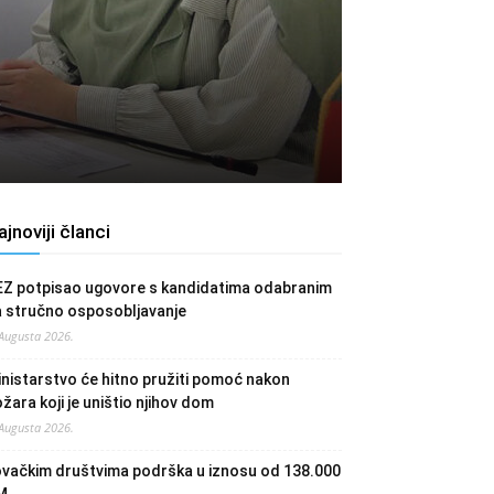
ajnoviji članci
EZ potpisao ugovore s kandidatima odabranim
a stručno osposobljavanje
 Augusta 2026.
nistarstvo će hitno pružiti pomoć nakon
žara koji je uništio njihov dom
 Augusta 2026.
ovačkim društvima podrška u iznosu od 138.000