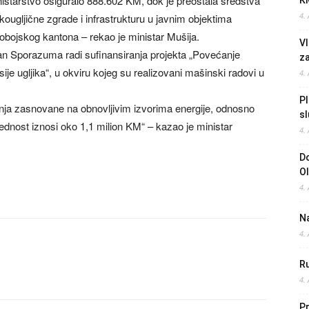
istarstvo osiguralo 888.602 KM, dok je preostala sredstva
K
4.
kougljične zgrade i infrastrukturu u javnim objektima
obojskog kantona – rekao je ministar Mušija.
Vl
n Sporazuma radi sufinansiranja projekta „Povećanje
z
je ugljika“, u okviru kojeg su realizovani mašinski radovi u
4.
Pl
anja zasnovane na obnovljivim izvorima energije, odnosno
sl
jednost iznosi oko 1,1 milion KM“ – kazao je ministar
4.
Do
O
4.
Na
4.
Ru
4.
Pr