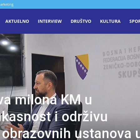
arketing
aša
AKTUELNO
INTERVIEW
DRUŠTVO
KULTURA
SPO
iječ
enica
va milona KM u
ikasnost i održivu
u obrazovnih ustanova 