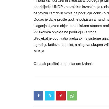
miliona KM udruženih sredstava, od čega je Min
obezbijedio UNDP za projekte investiranja u nis
osnovnih i srednjih škola na području Zeničko-d
Dodao je da je prošle godine potpisan amandma
ulaganja u javne objekte sa niskom stopom emisi
22 školska objekta na području kantona.
„Projekat je obuhvatio prelazak na sisteme grij
ugradnju kotlova na pelet, a njegova ukupna vri
Mušija.
Ostatak pročitajte u printanom izdanje