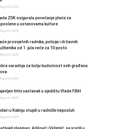
M
 Augusta 2026.
ada ZDK osigurala povećanje plaće za
aposlene u ustanovama kulture
 Augusta 2026.
aće prosvjetnih radnika, policije i državnih
užbenika od 1. jula veće za 10 posto
 Augusta 2026.
bra saradnja za bolju budućnost svih građana
lova
 Augusta 2026.
javljen hitni sastanak u sjedištu Vlade FBiH
 Augusta 2026.
dari u Kaknju stupili u radnički neposluh
 Augusta 2026.
eživjeli planinari, Adilović i Vidimlić, se vratili u