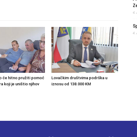
Z
4.
S
4.
o će hitno pružiti pomoć
Lovačkim društvima podrška u
 koji je uništio njihov
iznosu od 138.000 KM