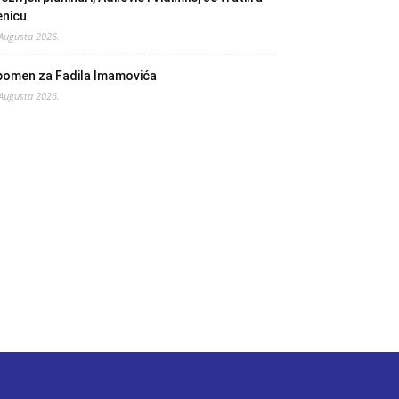
enicu
 Augusta 2026.
pomen za Fadila Imamovića
 Augusta 2026.