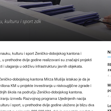
, kulturu i sport zdk
N
nauku, kulturu i sport Zeničko-dobojskog kantona i
u prethodne dvije godine realizovani su značajni projekti
R
i ulaganja u održivu infrastrukturu javnih objekata.
z
4.
 Zeničko-dobojskog kantona Mirza Mušija istakao je da je
iliona KM u projekte investiranja u niskougljične zgrade i
Mi
po
ednjih škola na području Zeničko-dobojskog kantona.
4.
iranju između Razvojnog programa Ujedinjenih nacija
turu i sport, u prethodne dvije godine uloženo je blizu dva
L