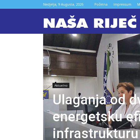
Nedjelja, 9 Augusta, 2026
Početna
Impressum
M
N
r
Z
Aktuelno
Ulaganja od d
energetsku ef
infrastruktur