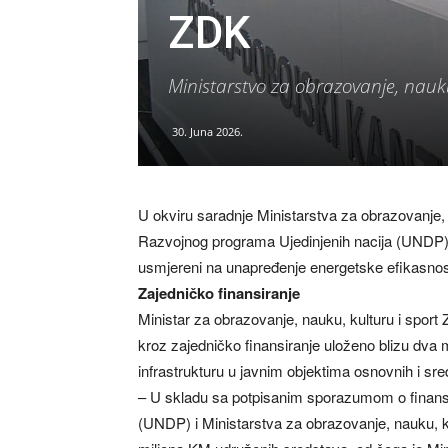
ZDK
Ministarstvo za obrazovanje, nauku
30. Juna 2026.
U okviru saradnje Ministarstva za obrazovanje, 
Razvojnog programa Ujedinjenih nacija (UNDP), 
usmjereni na unapređenje energetske efikasnosti 
Zajedničko finansiranje
Ministar za obrazovanje, nauku, kulturu i sport
kroz zajedničko finansiranje uloženo blizu dva m
infrastrukturu u javnim objektima osnovnih i sr
– U skladu sa potpisanim sporazumom o finans
(UNDP) i Ministarstva za obrazovanje, nauku, kul