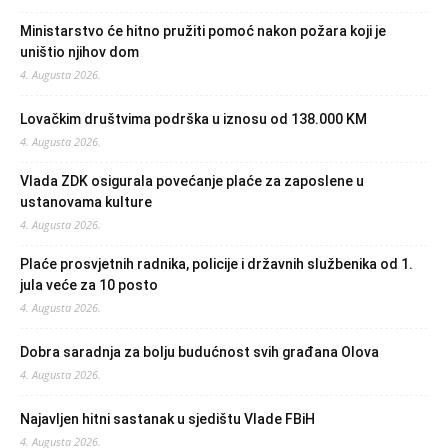
Ministarstvo će hitno pružiti pomoć nakon požara koji je
uništio njihov dom
4. Augusta 2026.
Lovačkim društvima podrška u iznosu od 138.000 KM
4. Augusta 2026.
Vlada ZDK osigurala povećanje plaće za zaposlene u
ustanovama kulture
4. Augusta 2026.
Plaće prosvjetnih radnika, policije i državnih službenika od 1.
jula veće za 10 posto
4. Augusta 2026.
Dobra saradnja za bolju budućnost svih građana Olova
4. Augusta 2026.
Najavljen hitni sastanak u sjedištu Vlade FBiH
4. Augusta 2026.