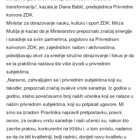
transformaciju“, kazala je Diana Babić, predsjednica Privredne
komore ZDK.
Ministar za obrazovanje nauku, kulturu i sport ZDK, Mirza
Mušija je kazao da je Ministarstvo prepoznalo značaj sinergije
i saradnje sa svim partnerima, pogotovo sa Privrednom
komorom ZDK, jer, zajedničkim radom i aktivnostima,
poboljšavaju okvir za srednje stručno obrazovanje i fokus je da
se ta praktična nastava što više izvodi u privrednim
subjektima.
„Naravno, zahvaljujem se i privrednim subjektima koji su,
također, prepoznali značaj ovakve vrste saradnje. Iz godine u
godinu, stalno povećavamo broj naših učenika koji se nalaze u
našim privrednim subjektima, koji su potpisali ugovore. Mi
smo sa izradom Pravilnika napravili pretpostavku, pravni
osnov, za ovakvu vrstu saradnje i naši učenici su, nakon što
završe praksu, konkurentni na tržištu i, u tom smislu, nadamo
se da će biti kvalitetniji, bolji radnici, donijeti novu kvalitetu u