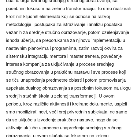
dualno organiziranog srednjeg stručnog obrazovanja, sa
posebnim fokusom na zelenu transformaciju. To smo realizirali
kroz niz ključnih elemenata koji se odnose na razvoj
metodologije i postupaka za istraživanje i analizu podataka
vezanih za srednje stručno obrazovanje, potom ozelenjavanje
ishoda učenja, sa preporukama za njihovu implementaciju u
nastavnim planovima i programima, zatim razvoj okvira za
sistemsku integraciju mentora i master trenera, povećanje
interesa kompanija za uključivanje u procese srednjeg
stručnog obrazovanja u praktičnu nastavu i sve procese koji
se tiču unapređenja predmetne oblasti i potom promovisanja
aspekata dualnog obrazovanja sa posebnim fokusom na ulogu
srednjih stučnih škola u zelenoj transformaciji. U ovom
periodu, kroz različite aktivnosti i kreirane dokumente, uspjeli
smo mobilizirati novi, veći broj privrednih subjekata, ne samo
da se uključe u izvođenje praktične nastave, nego da se
aktivnije uključe u procese unapređenja srednjeg stručnog
obrazovanja, u ovom slučaju sa fokusom na zelenu