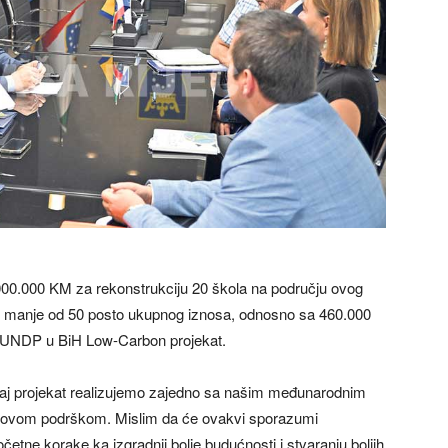
00.000 KM za rekonstrukciju 20 škola na području ovog
to manje od 50 posto ukupnog iznosa, odnosno sa 460.000
oz UNDP u BiH Low-Carbon projekat.
taj projekat realizujemo zajedno sa našim međunarodnim
ihovom podrškom. Mislim da će ovakvi sporazumi
očetne korake ka izgradnji bolje budućnosti i stvaranju boljih