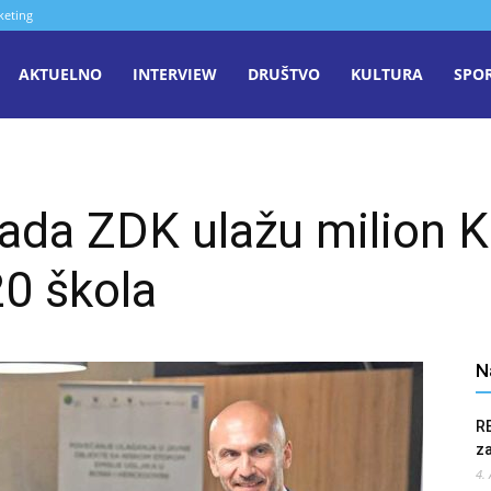
keting
aša
AKTUELNO
INTERVIEW
DRUŠTVO
KULTURA
SPO
iječ
lada ZDK ulažu milion 
enica
20 škola
N
R
z
4.