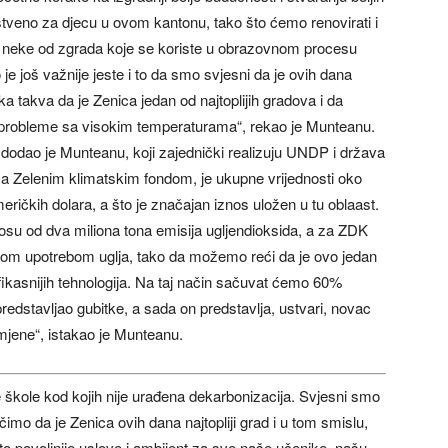
tveno za djecu u ovom kantonu, tako što ćemo renovirati i
 neke od zgrada koje se koriste u obrazovnom procesu
 je još važnije jeste i to da smo svjesni da je ovih dana
a takva da je Zenica jedan od najtoplijih gradova i da
probleme sa visokim temperaturama“, rekao je Munteanu.
 dodao je Munteanu, koji zajednički realizuju UNDP i država
a Zelenim klimatskim fondom, je ukupne vrijednosti oko
eričkih dolara, a što je značajan iznos uložen u tu oblaast.
osu od dva miliona tona emisija ugljendioksida, a za ZDK
kom upotrebom uglja, tako da možemo reći da je ovo jedan
fikasnijih tehnologija. Na taj način sačuvat ćemo 60%
redstavljao gubitke, a sada on predstavlja, ustvari, novac
amjene“, istakao je Munteanu.
škole kod kojih nije urađena dekarbonizacija. Svjesni smo
čimo da je Zenica ovih dana najtopliji grad i u tom smislu,
i što povoljnije uslove i ambijent za sve naše učenike, našu