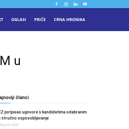
RT
OGLASI
PRIČE
CRNA HRONIKA
KM u
ajnoviji članci
EZ potpisao ugovore s kandidatima odabranim
a stručno osposobljavanje
 Augusta 2026.