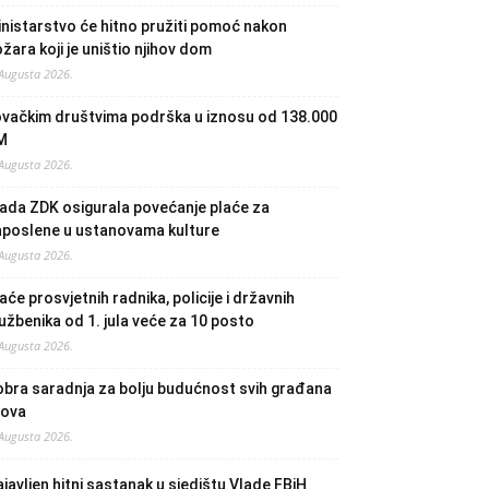
nistarstvo će hitno pružiti pomoć nakon
žara koji je uništio njihov dom
 Augusta 2026.
ovačkim društvima podrška u iznosu od 138.000
M
 Augusta 2026.
ada ZDK osigurala povećanje plaće za
aposlene u ustanovama kulture
 Augusta 2026.
aće prosvjetnih radnika, policije i državnih
užbenika od 1. jula veće za 10 posto
 Augusta 2026.
bra saradnja za bolju budućnost svih građana
lova
 Augusta 2026.
javljen hitni sastanak u sjedištu Vlade FBiH