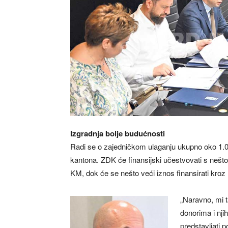
Izgradnja bolje budućnosti
Radi se o zajedničkom ulaganju ukupno oko 1.0
kantona. ZDK će finansijski učestvovati s neš
KM, dok će se nešto veći iznos finansirati kr
„Naravno, mi 
donorima i nj
predstavljati p