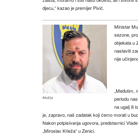
djecu,“ kazao je premijer Pivić.
Ministar Muš
sezone, pro
objekata u 
nastaviti z
nije učinjen
„Međutim, n
periodu nas
Mušija
na ugalj ili
je, zapravo, naš zadatak koji ćemo morati u budu
Nakon potpisivanja ugovora, predstavnici Vlad
„Miroslav Krleža“ u Zenici.