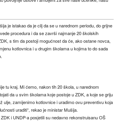
ija je istakao da je cilj da se u narednom periodu, do grijne
vede procedura i da se završi najmanje 20 školskih
ZDK, s tim da postoji mogućnost da će, ako ostane novca,
amjenu kotlovnica i u drugim školama u kojima to do sada
o.
ije tu kraj. Mi ćemo, nakon tih 20 škola, u narednom
tojati da u svim školama koje postoje u ZDK, a koje se griju
 lož ulje, zamijenimo kotlovnice i uradimo ovu preventivu koja
ćnosti uraditi“, rekao je ministar Mušija.
e ZDK i UNDP-a posjetili su nedavno rekonstruisanu OŠ