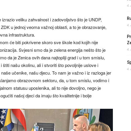
4.
Ru
e izrazio veliku zahvalnost i zadovoljstvo što je UNDP,
4.
 ZDK u jednoj veoma važnoj oblasti, a to je obrazovanje,
na infrastruktura.
Pr
m će biti pokrivene skoro sve škole kod kojih nije
Z
nizacija. Svjesni smo da je zelena energija nešto što je
4.
o da je Zenica ovih dana najtopliji grad i u tom smislu,
S
štiti našu okolinu, ali i stvoriti što povoljnije uslove i
4.
 naše učenike, našu djecu. To nam je važno i iz razloga jer
klanjamo obrazovnom sektoru, da, u tom smislu, vodimo i
alnom statusu uposlenika, ali to nije dovoljno, nego je
ućiti našoj djeci da imaju što kvalitetnije i bolje