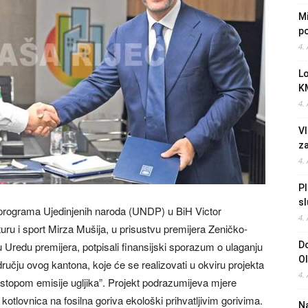
Mi
po
4.
L
K
4.
Vl
z
4.
Pl
sl
programa Ujedinjenih naroda (UNDP) u BiH Victor
4.
uru i sport Mirza Mušija, u prisustvu premijera Zeničko-
u Uredu premijera, potpisali finansijski sporazum o ulaganju
Do
O
ručju ovog kantona, koje će se realizovati u okviru projekta
4.
stopom emisije ugljika”. Projekt podrazumijeva mjere
tlovnica na fosilna goriva ekološki prihvatljivim gorivima.
Na