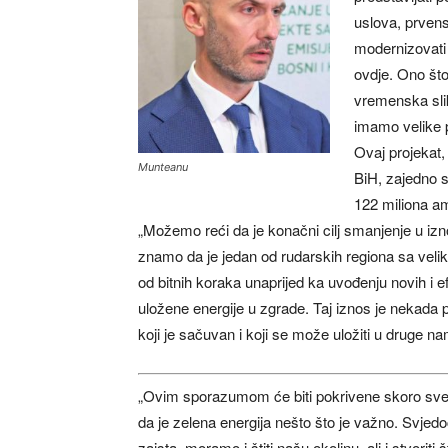
uslova, prvens
modernizovati
ovdje. Ono što
vremenska slik
imamo velike 
Ovaj projekat,
Munteanu
BiH, zajedno s
122 miliona am
„Možemo reći da je konačni cilj smanjenje u izn
znamo da je jedan od rudarskih regiona sa veli
od bitnih koraka unaprijed ka uvođenju novih i e
uložene energije u zgrade. Taj iznos je nekada p
koji je sačuvan i koji se može uložiti u druge n
„Ovim sporazumom će biti pokrivene skoro sve 
da je zelena energija nešto što je važno. Svjedo
zaista, moramo i štiti našu okolinu, ali i stvorit