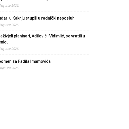
 Augusta 2026.
dari u Kaknju stupili u radnički neposluh
 Augusta 2026.
eživjeli planinari, Adilović i Vidimlić, se vratili u
enicu
 Augusta 2026.
pomen za Fadila Imamovića
 Augusta 2026.