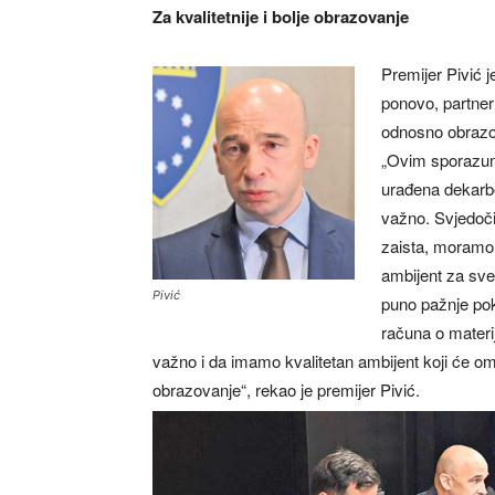
Za kvalitetnije i bolje obrazovanje
Premijer Pivić j
ponovo, partner
odnosno obrazov
„Ovim sporazumo
urađena dekarbo
važno. Svjedočim
zaista, moramo i 
ambijent za sve
Pivić
puno pažnje po
računa o materij
važno i da imamo kvalitetan ambijent koji će omog
obrazovanje“, rekao je premijer Pivić.