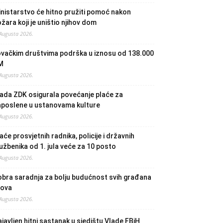
nistarstvo će hitno pružiti pomoć nakon
žara koji je uništio njihov dom
 Augusta 2026.
ovačkim društvima podrška u iznosu od 138.000
M
 Augusta 2026.
ada ZDK osigurala povećanje plaće za
aposlene u ustanovama kulture
 Augusta 2026.
aće prosvjetnih radnika, policije i državnih
užbenika od 1. jula veće za 10 posto
 Augusta 2026.
bra saradnja za bolju budućnost svih građana
lova
 Augusta 2026.
javljen hitni sastanak u sjedištu Vlade FBiH