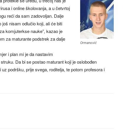
a protekle se uredu, u trećoj nas je
rusa i online školovanja, a u četvrtoj
ogu reći da sam zadovoljan. Dalje
 još nisam odlučio koji, ali će biti
 za komjuterkse nauke”, kazao je
jem za maturante podstrek za dalje
Ormanović
jer i plan mi je da nastavim
struku. Da bi se postao maturant koji je oslobođen
 uz podršku, prije svega, roditelja, te potom profesora i