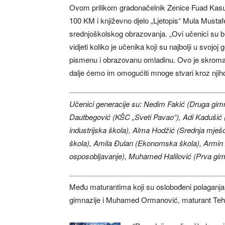
Ovom prilikom gradonačelnik Zenice Fuad Kasum
100 KM i književno djelo „Ljetopis“ Mula Musta
srednjoškolskog obrazovanja. „Ovi učenici su b
vidjeti koliko je učenika koji su najbolji u svo
pismenu i obrazovanu omladinu. Ovo je skroman p
dalje ćemo im omogućiti mnoge stvari kroz njiho
Učenici generacije su: Nedim Fakić (Druga gimna
Dautbegović (KŠC „Sveti Pavao“), Adi Kadušić (
industrijska škola), Alma Hodžić (Srednja mješ
škola), Amila Đulan (Ekonomska škola), Armin Z
osposobljavanje), Muhamed Halilović (Prva gimn
Među maturantima koji su oslobođeni polaganja
gimnazije i Muhamed Ormanović, maturant Teh