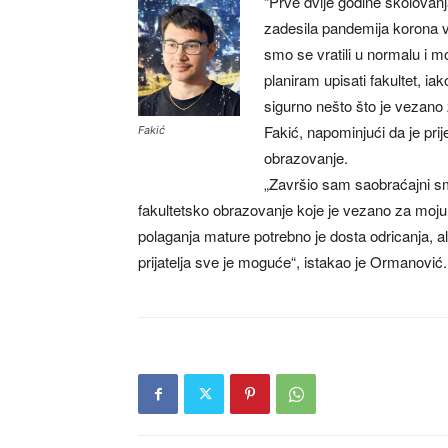
“Prve dvije godine školovanj
zadesila pandemija korona vi
smo se vratili u normalu i m
planiram upisati fakultet, iako
sigurno nešto što je vezano
Fakić, napominjući da je pri
Fakić
obrazovanje.
„Završio sam saobraćajni sm
fakultetsko obrazovanje koje je vezano za moju 
polaganja mature potrebno je dosta odricanja, ali
prijatelja sve je moguće“, istakao je Ormanović.