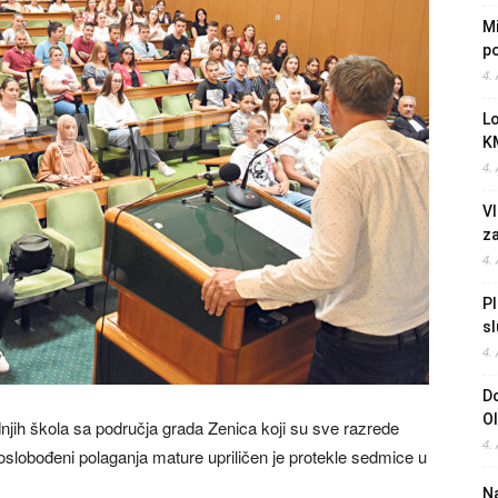
Mi
po
4.
L
K
4.
Vl
z
4.
Pl
sl
4.
Do
O
dnjih škola sa područja grada Zenica koji su sve razrede
4.
 oslobođeni polaganja mature upriličen je protekle sedmice u
Na