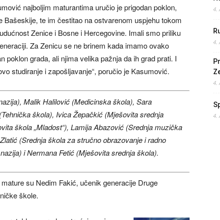
ović najboljim maturantima uručio je prigodan poklon,
4.
fe Bašeskije, te im čestitao na ostvarenom uspjehu tokom
Ru
udućnost Zenice i Bosne i Hercegovine. Imali smo priliku
4.
joj generaciji. Za Zenicu se ne brinem kada imamo ovako
oklon grada, ali njima velika pažnja da ih grad prati. I
Pr
vo studiranje i zapošljavanje“, poručio je Kasumović.
Z
4.
zija), Malik Halilović (Medicinska škola), Sara
S
Tehnička škola), Ivica Žepačkić (Mješovita srednja
4.
ovita škola „Mladost“), Lamija Abazović (Srednja muzička
latić (Srednja škola za stručno obrazovanje i radno
azija) i Nermana Fetić (Mješovita srednja škola).
 mature su Nedim Fakić, učenik generacije Druge
ničke škole.