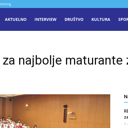
rketing
aša
AKTUELNO
INTERVIEW
DRUŠTVO
KULTURA
SPO
iječ
m za najbolje maturante 
enica
N
R
z
4.