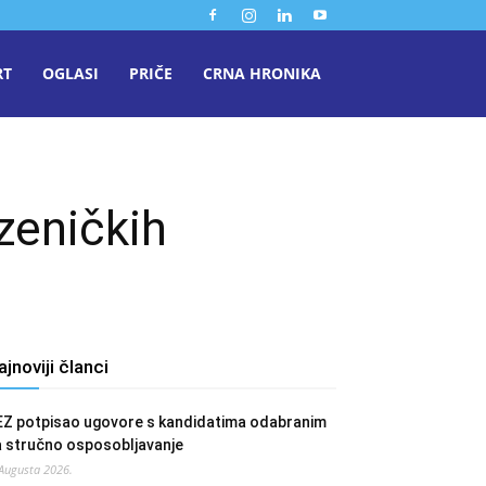
RT
OGLASI
PRIČE
CRNA HRONIKA
zeničkih
ajnoviji članci
EZ potpisao ugovore s kandidatima odabranim
a stručno osposobljavanje
 Augusta 2026.