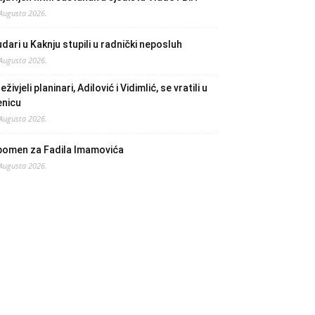
 Augusta 2026.
dari u Kaknju stupili u radnički neposluh
 Augusta 2026.
eživjeli planinari, Adilović i Vidimlić, se vratili u
enicu
 Augusta 2026.
pomen za Fadila Imamovića
 Augusta 2026.