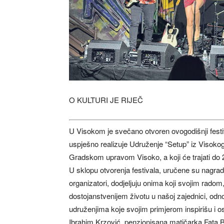
O KULTURI JE RIJEČ
U Visokom je svečano otvoren ovogodišnji festiv
uspješno realizuje Udruženje “Setup” iz Visokog 
Gradskom upravom Visoko, a koji će trajati do 
U sklopu otvorenja festivala, uručene su nagrad
organizatori, dodjeljuju onima koji svojim radom
dostojanstvenijem životu u našoj zajednici, odn
udruženjima koje svojim primjerom inspirišu i ost
Ibrahim Krzović, penzionisana matičarka Fata Be