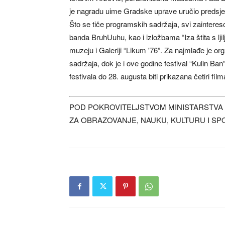
je nagradu uime Gradske uprave uručio predsje
Što se tiče programskih sadržaja, svi zainteres
banda BruhUuhu, kao i izložbama “Iza štita s lj
muzeju i Galeriji “Likum '76”. Za najmlađe je o
sadržaja, dok je i ove godine festival “Kulin B
festivala do 28. augusta biti prikazana četiri fi
POD POKROVITELJSTVOM MINISTARSTVA
ZA OBRAZOVANJE, NAUKU, KULTURU I SP