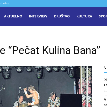
rketing
aša
AKTUELNO
INTERVIEW
DRUŠTVO
KULTURA
SPO
iječ
e “Pečat Kulina Bana”
enica
N
R
z
4.
Mi
po