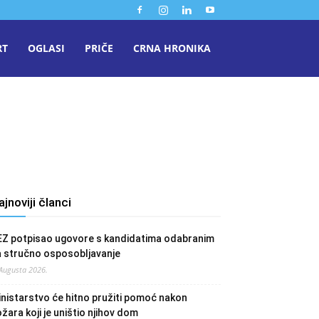
RT
OGLASI
PRIČE
CRNA HRONIKA
ajnoviji članci
EZ potpisao ugovore s kandidatima odabranim
a stručno osposobljavanje
 Augusta 2026.
nistarstvo će hitno pružiti pomoć nakon
žara koji je uništio njihov dom