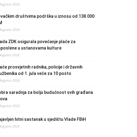
 Augusta 2026.
ovačkim društvima podrška u iznosu od 138.000
M
 Augusta 2026.
ada ZDK osigurala povećanje plaće za
aposlene u ustanovama kulture
 Augusta 2026.
aće prosvjetnih radnika, policije i državnih
užbenika od 1. jula veće za 10 posto
 Augusta 2026.
bra saradnja za bolju budućnost svih građana
lova
 Augusta 2026.
javljen hitni sastanak u sjedištu Vlade FBiH
 Augusta 2026.