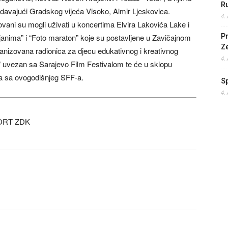
Ru
davajući Gradskog vijeća Visoko, Almir Ljeskovica.
4.
ovani su mogli uživati u koncertima Elvira Lakovića Lake i
iljanima” i “Foto maraton” koje su postavljene u Zavičajnom
Pr
Z
rganizovana radionica za djecu edukativnog i kreativnog
4.
an” uvezan sa Sarajevo Film Festivalom te će u sklopu
lma sa ovogodišnjeg SFF-a.
S
4.
ORT ZDK