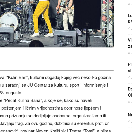
4.
L
K
4.
Vl
z
4.
Pl
sl
al “Kulin Ban”, kulturni događaj kojeg već nekoliko godina
4.
u saradnji sa JU Centar za kulturu, sport i informisanje i
Do
28. augusta.
O
e “Pečat Kulina Bana”, a koje se, kako su naveli
4.
, poštenjem i ličnim vrijednostima doprinose ljepšem i
osno priznanje se dodjeljuje osobama, organizacijama ili
Na
4.
avljaju trag. Za ovu godinu, dobitnici su emeritus prof. dr.
ganović, novinar Neven Krajišnik i Teatar “Total”, a njima