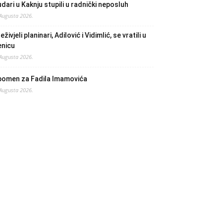
dari u Kaknju stupili u radnički neposluh
 Augusta 2026.
eživjeli planinari, Adilović i Vidimlić, se vratili u
enicu
 Augusta 2026.
pomen za Fadila Imamovića
 Augusta 2026.