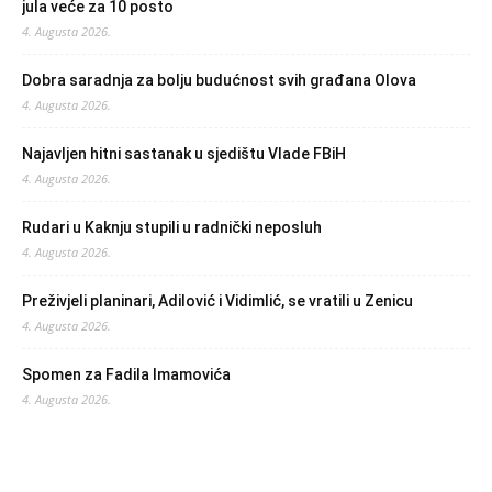
jula veće za 10 posto
4. Augusta 2026.
Dobra saradnja za bolju budućnost svih građana Olova
4. Augusta 2026.
Najavljen hitni sastanak u sjedištu Vlade FBiH
4. Augusta 2026.
Rudari u Kaknju stupili u radnički neposluh
4. Augusta 2026.
Preživjeli planinari, Adilović i Vidimlić, se vratili u Zenicu
4. Augusta 2026.
Spomen za Fadila Imamovića
4. Augusta 2026.