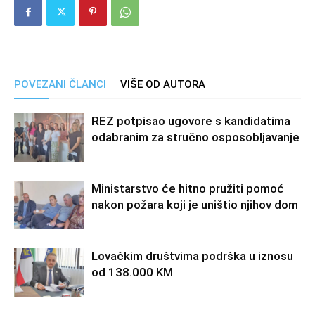
POVEZANI ČLANCI
VIŠE OD AUTORA
REZ potpisao ugovore s kandidatima
odabranim za stručno osposobljavanje
Ministarstvo će hitno pružiti pomoć
nakon požara koji je uništio njihov dom
Lovačkim društvima podrška u iznosu
od 138.000 KM