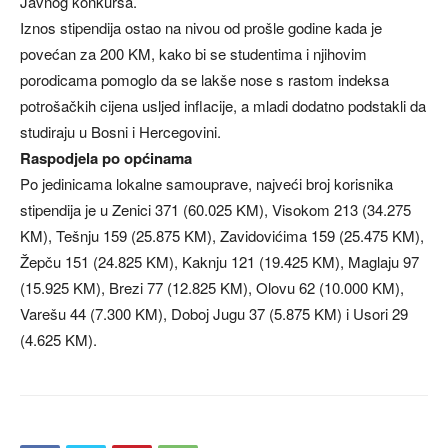
Javnog konkursa.
Iznos stipendija ostao na nivou od prošle godine kada je
povećan za 200 KM, kako bi se studentima i njihovim
porodicama pomoglo da se lakše nose s rastom indeksa
potrošačkih cijena usljed inflacije, a mladi dodatno podstakli da
studiraju u Bosni i Hercegovini.
Raspodjela po općinama
Po jedinicama lokalne samouprave, najveći broj korisnika
stipendija je u Zenici 371 (60.025 KM), Visokom 213 (34.275
KM), Tešnju 159 (25.875 KM), Zavidovićima 159 (25.475 KM),
Žepču 151 (24.825 KM), Kaknju 121 (19.425 KM), Maglaju 97
(15.925 KM), Brezi 77 (12.825 KM), Olovu 62 (10.000 KM),
Varešu 44 (7.300 KM), Doboj Jugu 37 (5.875 KM) i Usori 29
(4.625 KM).