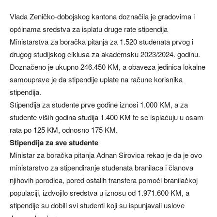
Vlada Zeničko-dobojskog kantona doznačila je gradovima i
općinama sredstva za isplatu druge rate stipendija
Ministarstva za boračka pitanja za 1.520 studenata prvog i
drugog studijskog ciklusa za akademsku 2023/2024. godinu.
Doznačeno je ukupno 246.450 KM, a obaveza jedinica lokalne
samouprave je da stipendije uplate na račune korisnika
stipendija.
Stipendija za studente prve godine iznosi 1.000 KM, a za
studente viših godina studija 1.400 KM te se isplaćuju u osam
rata po 125 KM, odnosno 175 KM.
Stipendija za sve studente
Ministar za boračka pitanja Adnan Sirovica rekao je da je ovo
ministarstvo za stipendiranje studenata branilaca i članova
njihovih porodica, pored ostalih transfera pomoći branilačkoj
populaciji, izdvojilo sredstva u iznosu od 1.971.600 KM, a
stipendije su dobili svi studenti koji su ispunjavali uslove