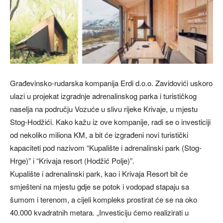
Građevinsko-rudarska kompanija Erdi d.o.o. Zavidovići uskoro
ulazi u projekat izgradnje adrenalinskog parka i turističkog
naselja na području Vozuće u slivu rijeke Krivaje, u mjestu
Stog-Hodžići. Kako kažu iz ove kompanije, radi se o investiciji
od nekoliko miliona KM, a bit će izgrađeni novi turistički
kapaciteti pod nazivom “Kupalište i adrenalinski park (Stog-
Hrge)” i “Krivaja resort (Hodžić Polje)”.
Kupalište i adrenalinski park, kao i Krivaja Resort bit će
smješteni na mjestu gdje se potok i vodopad stapaju sa
šumom i terenom, a cijeli kompleks prostirat će se na oko
40.000 kvadratnih metara. „Investiciju ćemo realizirati u