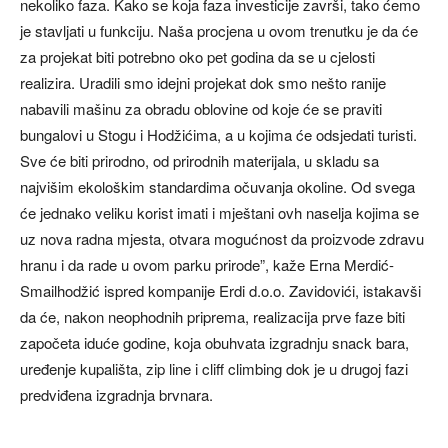
nekoliko faza. Kako se koja faza investicije završi, tako ćemo
je stavljati u funkciju. Naša procjena u ovom trenutku je da će
za projekat biti potrebno oko pet godina da se u cjelosti
realizira. Uradili smo idejni projekat dok smo nešto ranije
nabavili mašinu za obradu oblovine od koje će se praviti
bungalovi u Stogu i Hodžićima, a u kojima će odsjedati turisti.
Sve će biti prirodno, od prirodnih materijala, u skladu sa
najvišim ekološkim standardima očuvanja okoline. Od svega
će jednako veliku korist imati i mještani ovh naselja kojima se
uz nova radna mjesta, otvara mogućnost da proizvode zdravu
hranu i da rade u ovom parku prirode”, kaže Erna Merdić-
Smailhodžić ispred kompanije Erdi d.o.o. Zavidovići, istakavši
da će, nakon neophodnih priprema, realizacija prve faze biti
započeta iduće godine, koja obuhvata izgradnju snack bara,
uređenje kupališta, zip line i cliff climbing dok je u drugoj fazi
predviđena izgradnja brvnara.