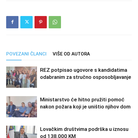
POVEZANI ČLANCI
VIŠE OD AUTORA
REZ potpisao ugovore s kandidatima
odabranim za stručno osposobljavanje
Ministarstvo će hitno pružiti pomoć
nakon požara koji je uništio njihov dom
Lovačkim društvima podrška u iznosu
od 138.000 KM