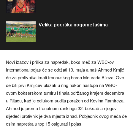
Velika podrška nogometašima
Novi izazov i prilika za napredak, boks meč za WBC-ov
International pojas će se održati 19. maja a naš Ahmed Krnjić
će za protivnika imati francuskog borca Mourada Alieva. Ovo
će biti prvi Krnjićev ulazak u ring nakon nastupa na WBC-
ovom bokserskom turniru i finala održanog krajem decembra
u Rijadu, kad je odlukom sudija poražen od Kevina Ramireza.
Ahmed je prema trenutnom rankingu 32. boksač a njegov
sljedeći protivnik je dva mjesta iznad. Pobjednik ovog meča će
osim napretka u top 15 osigurati i pojas.