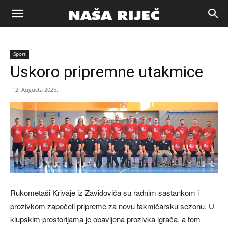
Naša
Sport
riječ
Uskoro pripremne utakmice
12. Augusta 2025.
Zenica
Rukometaši Krivaje iz Zavidovića su radnim sastankom i
prozivkom započeli pripreme za novu takmičarsku sezonu. U
klupskim prostorijama je obavljena prozivka igrača, a tom