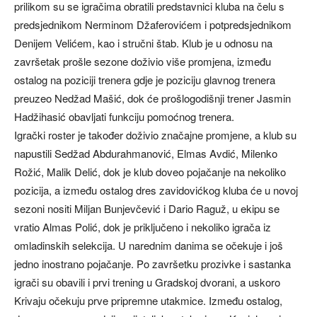
prilikom su se igračima obratili predstavnici kluba na čelu s
predsjednikom Nerminom Džaferovićem i potpredsjednikom
Denijem Velićem, kao i stručni štab. Klub je u odnosu na
završetak prošle sezone doživio više promjena, između
ostalog na poziciji trenera gdje je poziciju glavnog trenera
preuzeo Nedžad Mašić, dok će prošlogodišnji trener Jasmin
Hadžihasić obavljati funkciju pomoćnog trenera.
Igrački roster je također doživio značajne promjene, a klub su
napustili Sedžad Abdurahmanović, Elmas Avdić, Milenko
Rožić, Malik Delić, dok je klub doveo pojačanje na nekoliko
pozicija, a između ostalog dres zavidovićkog kluba će u novoj
sezoni nositi Miljan Bunjevčević i Dario Raguž, u ekipu se
vratio Almas Polić, dok je priključeno i nekoliko igrača iz
omladinskih selekcija. U narednim danima se očekuje i još
jedno inostrano pojačanje. Po završetku prozivke i sastanka
igrači su obavili i prvi trening u Gradskoj dvorani, a uskoro
Krivaju očekuju prve pripremne utakmice. Između ostalog,