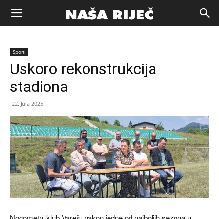
Naša
Sport
riječ
Uskoro rekonstrukcija
stadiona
Zenica
22. Jula 2025.
Nogometni klub Vareš, nakon jedne od najboljih sezona u