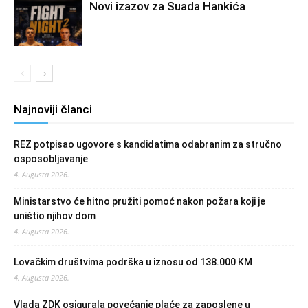
Novi izazov za Suada Hankića
Najnoviji članci
REZ potpisao ugovore s kandidatima odabranim za stručno
osposobljavanje
4. Augusta 2026.
Ministarstvo će hitno pružiti pomoć nakon požara koji je
uništio njihov dom
4. Augusta 2026.
Lovačkim društvima podrška u iznosu od 138.000 KM
4. Augusta 2026.
Vlada ZDK osigurala povećanje plaće za zaposlene u