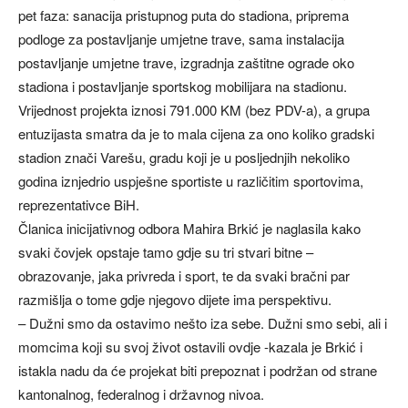
pet faza: sanacija pristupnog puta do stadiona, priprema
podloge za postavljanje umjetne trave, sama instalacija
postavljanje umjetne trave, izgradnja zaštitne ograde oko
stadiona i postavljanje sportskog mobilijara na stadionu.
Vrijednost projekta iznosi 791.000 KM (bez PDV-a), a grupa
entuzijasta smatra da je to mala cijena za ono koliko gradski
stadion znači Varešu, gradu koji je u posljednjih nekoliko
godina iznjedrio uspješne sportiste u različitim sportovima,
reprezentativce BiH.
Članica inicijativnog odbora Mahira Brkić je naglasila kako
svaki čovjek opstaje tamo gdje su tri stvari bitne –
obrazovanje, jaka privreda i sport, te da svaki bračni par
razmišlja o tome gdje njegovo dijete ima perspektivu.
– Dužni smo da ostavimo nešto iza sebe. Dužni smo sebi, ali i
momcima koji su svoj život ostavili ovdje -kazala je Brkić i
istakla nadu da će projekat biti prepoznat i podržan od strane
kantonalnog, federalnog i državnog nivoa.