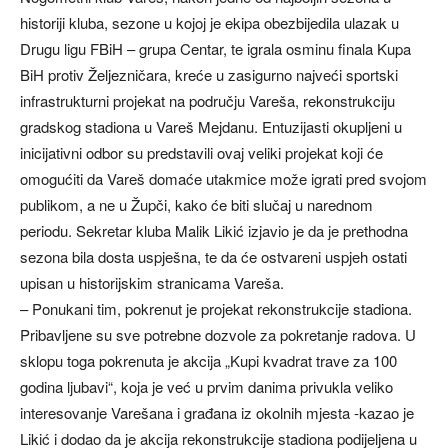
historiji kluba, sezone u kojoj je ekipa obezbijedila ulazak u
Drugu ligu FBiH – grupa Centar, te igrala osminu finala Kupa
BiH protiv Željezničara, kreće u zasigurno najveći sportski
infrastrukturni projekat na području Vareša, rekonstrukciju
gradskog stadiona u Vareš Mejdanu. Entuzijasti okupljeni u
inicijativni odbor su predstavili ovaj veliki projekat koji će
omogućiti da Vareš domaće utakmice može igrati pred svojom
publikom, a ne u Župči, kako će biti slučaj u narednom
periodu. Sekretar kluba Malik Likić izjavio je da je prethodna
sezona bila dosta uspješna, te da će ostvareni uspjeh ostati
upisan u historijskim stranicama Vareša.
– Ponukani tim, pokrenut je projekat rekonstrukcije stadiona.
Pribavljene su sve potrebne dozvole za pokretanje radova. U
sklopu toga pokrenuta je akcija „Kupi kvadrat trave za 100
godina ljubavi“, koja je već u prvim danima privukla veliko
interesovanje Varešana i građana iz okolnih mjesta -kazao je
Likić i dodao da je akcija rekonstrukcije stadiona podijeljena u