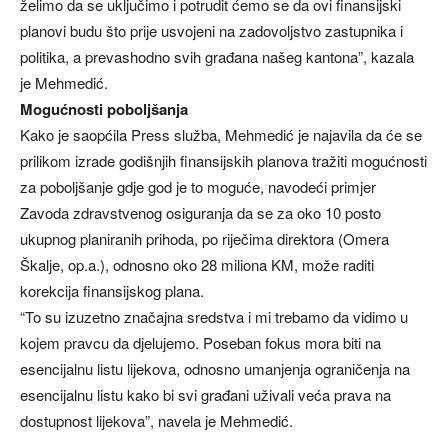
želimo da se uključimo i potrudit ćemo se da ovi finansijski
planovi budu što prije usvojeni na zadovoljstvo zastupnika i
politika, a prevashodno svih građana našeg kantona”, kazala
je Mehmedić.
Mogućnosti poboljšanja
Kako je saopćila Press služba, Mehmedić je najavila da će se
prilikom izrade godišnjih finansijskih planova tražiti mogućnosti
za poboljšanje gdje god je to moguće, navodeći primjer
Zavoda zdravstvenog osiguranja da se za oko 10 posto
ukupnog planiranih prihoda, po riječima direktora (Omera
Škalje, op.a.), odnosno oko 28 miliona KM, može raditi
korekcija finansijskog plana.
“To su izuzetno značajna sredstva i mi trebamo da vidimo u
kojem pravcu da djelujemo. Poseban fokus mora biti na
esencijalnu listu lijekova, odnosno umanjenja ograničenja na
esencijalnu listu kako bi svi građani uživali veća prava na
dostupnost lijekova”, navela je Mehmedić.