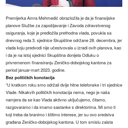
Premijerka Amra Mehmedić obrazložila je da je finansijske
planove Službe za zapošljavanje i Zavoda zdravstvenog
osiguranja, koje je predložila prethodna vlada, povukla sa
dnevnog reda 3. sjednice Skupštine održane 28. decembra, jer
vlada koju predvodi nije učestvovala u izradi ovih planova, kao
i da je na istoj sjednici Skupština donijela Odluku o
privremenom finansiranju Zeničko-dobojskog kantona za
period januar-mart 2023. godine.
Bez političkih konotacija
“U kratkom roku smo održali dvije hitne telefonske i tri sjednice
Vlade. Nikakvih političkih konotacija nema, nego je naša
namjera da se kao Vlada aktivno uključujemo, čitamo,
razgovaramo i da imamo sastanke s direktorima. Mi smo ti
koji treba da branimo i štitimo interese, jer su ovo sredstva
građana Zeničko-dobojskog kantona. U tom smislu zaista