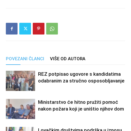
POVEZANI ČLANCI
VIŠE OD AUTORA
REZ potpisao ugovore s kandidatima
odabranim za stručno osposobljavanje
Ministarstvo će hitno pružiti pomoć
nakon požara koji je uništio njihov dom
Lovačkim društvima podrška u iznosu