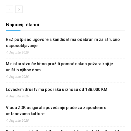
Najnoviji članci
REZ potpisao ugovore s kandidatima odabranim za stručno
osposobljavanje
4. Augusta 2026.
Ministarstvo će hitno pružiti pomoć nakon požara koji je
uništio njihov dom
4. Augusta 2026.
Lovačkim društvima podrška u iznosu od 138.000 KM
4. Augusta 2026.
Vlada ZDK osigurala povećanje plaće za zaposlene u
ustanovama kulture
4. Augusta 2026.