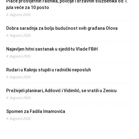
Plaće prosvjetnih radnika, policije i državnih službenika od 1.
jula veće za 10 posto
4. Augusta 2026.
Dobra saradnja za bolju budućnost svih građana Olova
4. Augusta 2026.
Najavljen hitni sastanak u sjedištu Vlade FBiH
4. Augusta 2026.
Rudari u Kaknju stupili u radnički neposluh
4. Augusta 2026.
Preživjeli planinari, Adilović i Vidimlić, se vratili u Zenicu
4. Augusta 2026.
Spomen za Fadila Imamovića
4. Augusta 2026.