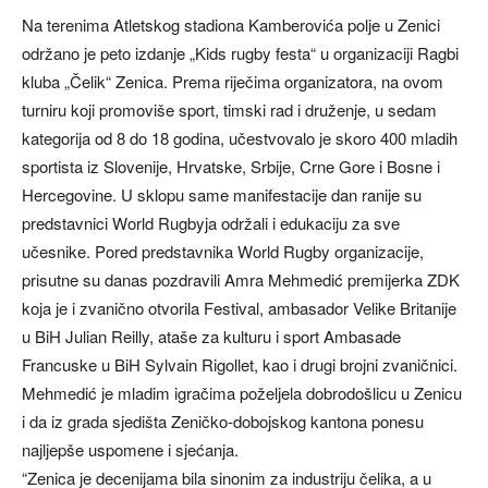
Na terenima Atletskog stadiona Kamberovića polje u Zenici
održano je peto izdanje „Kids rugby festa“ u organizaciji Ragbi
kluba „Čelik“ Zenica. Prema riječima organizatora, na ovom
turniru koji promoviše sport, timski rad i druženje, u sedam
kategorija od 8 do 18 godina, učestvovalo je skoro 400 mladih
sportista iz Slovenije, Hrvatske, Srbije, Crne Gore i Bosne i
Hercegovine. U sklopu same manifestacije dan ranije su
predstavnici World Rugbyja održali i edukaciju za sve
učesnike. Pored predstavnika World Rugby organizacije,
prisutne su danas pozdravili Amra Mehmedić premijerka ZDK
koja je i zvanično otvorila Festival, ambasador Velike Britanije
u BiH Julian Reilly, ataše za kulturu i sport Ambasade
Francuske u BiH Sylvain Rigollet, kao i drugi brojni zvaničnici.
Mehmedić je mladim igračima poželjela dobrodošlicu u Zenicu
i da iz grada sjedišta Zeničko-dobojskog kantona ponesu
najljepše uspomene i sjećanja.
“Zenica je decenijama bila sinonim za industriju čelika, a u