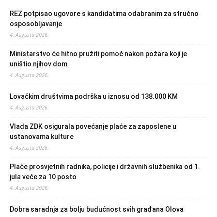
REZ potpisao ugovore s kandidatima odabranim za stručno
osposobljavanje
4. Augusta 2026.
Ministarstvo će hitno pružiti pomoć nakon požara koji je
uništio njihov dom
4. Augusta 2026.
Lovačkim društvima podrška u iznosu od 138.000 KM
4. Augusta 2026.
Vlada ZDK osigurala povećanje plaće za zaposlene u
ustanovama kulture
4. Augusta 2026.
Plaće prosvjetnih radnika, policije i državnih službenika od 1.
jula veće za 10 posto
4. Augusta 2026.
Dobra saradnja za bolju budućnost svih građana Olova