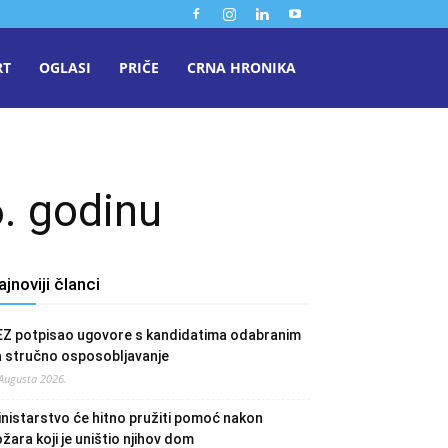
RT
OGLASI
PRIČE
CRNA HRONIKA
. godinu
ajnoviji članci
EZ potpisao ugovore s kandidatima odabranim
a stručno osposobljavanje
 Augusta 2026.
nistarstvo će hitno pružiti pomoć nakon
žara koji je uništio njihov dom