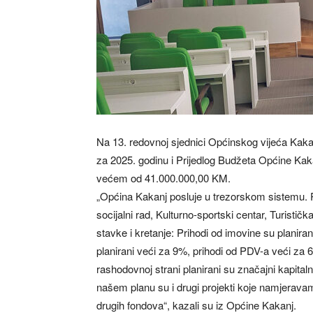
Na 13. redovnoj sjednici Općinskog vijeća Kaka
za 2025. godinu i Prijedlog Budžeta Općine Kaka
većem od 41.000.000,00 KM.
„Općina Kakanj posluje u trezorskom sistemu. 
socijalni rad, Kulturno-sportski centar, Turisti
stavke i kretanje: Prihodi od imovine su plani
planirani veći za 9%, prihodi od PDV-a veći za 
rashodovnoj strani planirani su značajni kapitaln
našem planu su i drugi projekti koje namjeravamo f
drugih fondova“, kazali su iz Općine Kakanj.