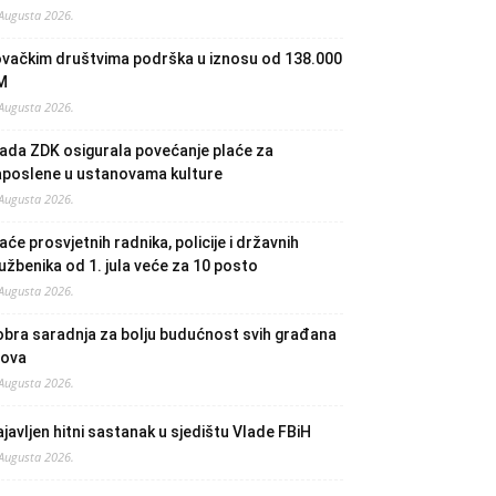
 Augusta 2026.
ovačkim društvima podrška u iznosu od 138.000
M
 Augusta 2026.
ada ZDK osigurala povećanje plaće za
aposlene u ustanovama kulture
 Augusta 2026.
aće prosvjetnih radnika, policije i državnih
užbenika od 1. jula veće za 10 posto
 Augusta 2026.
bra saradnja za bolju budućnost svih građana
lova
 Augusta 2026.
javljen hitni sastanak u sjedištu Vlade FBiH
 Augusta 2026.