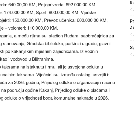
Ru
eda: 640.00,00 KM, Poljoprivreda: 692.000,00 KM,
4.
je: 174.000,00 KM, Sport: 800.000,00 KM, Vjerske
ojekti: 150.000,00 KM, Prevoz učenika: 600.000,00 KM,
Pr
e – volonteri: 110.000,00 KM.
Z
4.
ulaganja, a među njima su: stadion Rudara, saobraćajnica za
stanovanja, Gradska biblioteka, parkinzi u gradu, glavni
S
jekti po kakanjskim mjesnim zajednicama. Iz vodnih
4.
kao i vodovod u Bištranima.
 o taksama na istaknutu firmu, ali je usvojena odluka u
nalnim taksama. Vijećnici su, između ostalog, usvojili i:
ća za 2026. godinu, Prijedlog odluke o organizaciji i načinu
 na području općine Kakanj, Prijedlog odluke o plaćama i
g odluke o vrijednosti boda komunalne naknade u 2026.