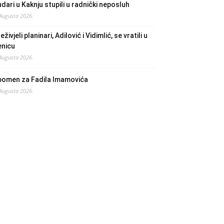
dari u Kaknju stupili u radnički neposluh
 Augusta 2026.
eživjeli planinari, Adilović i Vidimlić, se vratili u
enicu
 Augusta 2026.
pomen za Fadila Imamovića
 Augusta 2026.