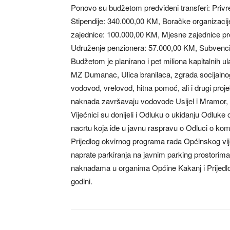
Ponovo su budžetom predviđeni transferi: Privr
Stipendije: 340.000,00 KM, Boračke organizaci
zajednice: 100.000,00 KM, Mjesne zajednice pr
Udruženje penzionera: 57.000,00 KM, Subvencij
Budžetom je planirano i pet miliona kapitalnih 
MZ Dumanac, Ulica branilaca, zgrada socijalnog 
vodovod, vrelovod, hitna pomoć, ali i drugi pro
naknada završavaju vodovode Usijel i Mramor, 
Vijećnici su donijeli i Odluku o ukidanju Odluke
nacrtu koja ide u javnu raspravu o Odluci o komu
Prijedlog okvirnog programa rada Općinskog vije
naprate parkiranja na javnim parking prostorima
naknadama u organima Općine Kakanj i Prijedlo
godini.