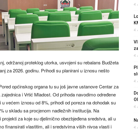
4.
L
K
4.
Vl
z
4.
nj, održanoj proteklog utorka, usvojeni su rebalans Budžeta
Pl
nj za 2026. godinu. Prihodi su planirani u iznosu nešto
sl
4.
Pored općinskog organa tu su još javne ustanove Centar za
Do
čka zajednica i Vrtić Mladost. Od prihoda navodimo određene
O
rani u većem iznosu od 8%, prihodi od poreza na dohodak su
4.
6% u skladu sa procjenom nadležnih institucija. Na
i projekti za koje su djelimično obezbjeđena sredstva, ali u
Na
inansirati vlastitim, ali i sredstvima viših nivoa vlasti i
4.