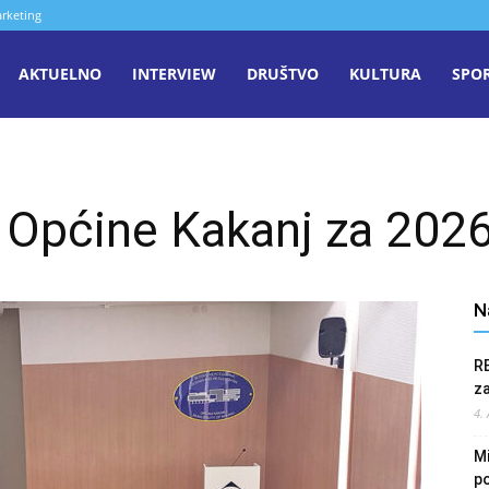
rketing
aša
AKTUELNO
INTERVIEW
DRUŠTVO
KULTURA
SPO
iječ
 Općine Kakanj za 2026
enica
N
R
z
4.
Mi
po