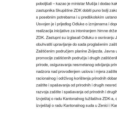
poboljšali – kazao je ministar Mušija i dodao 
zastupnika Skupštine ZDK dobiti puno bolji zakon
s posebnim potrebama i u predškolskim ustan
Usvojen je i prijedlog Odluke o izmjenama i d
realizacija inicijative za intoniranjem himne d
ZDK. Zastupni su izglasali Odluku o osnivanju 
obuhvatiti upravljanje do sada proglašenim zaš
Zaštićenim područjem planine Zvijezda. Javna us
promocije zaštićenih područja i drugih zaštićenih 
prirode, osiguravanja nesmetanog odvijanja priro
nadzora nad provođenjem uslova i mjera zaštite 
racionalnog i održivog korištenja prirodnih do
zaštite i spašavanja od prirodnih i drugih nes
razvoja zaštite i spašavanja od prirodnih i drug
Izvještaj o radu Kantonalnog tužilaštva ZDK-a, 
izvještaji o radu Kantonalnog suda u Zenici i K