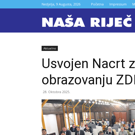
Nedjelja, 9 Augusta, 2026
Početna
Impressum
M
N
r
Aktuelno
Usvojen Nacrt 
Z
obrazovanju ZD
28. Oktobra 2025.