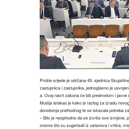
Prošle srijede je održana 45. sjednica Skupšti
zastupnica i zastupnika, jednoglasno je usvoj
a. Ovaj nacrt zakona će biti predmetom i javne r
Mušija istakao je kako je razlog za izradu nov
donošenja prethodnog te se iskazala potreba 
– Bilo je neophodno da se izvrše ove izmjene,
onome što su sugerisali iz ustanova i vrtića, misl