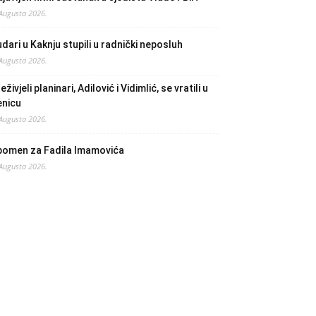
 Augusta 2026.
dari u Kaknju stupili u radnički neposluh
 Augusta 2026.
eživjeli planinari, Adilović i Vidimlić, se vratili u
enicu
 Augusta 2026.
pomen za Fadila Imamovića
 Augusta 2026.