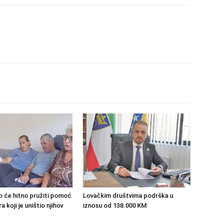
o će hitno pružiti pomoć
Lovačkim društvima podrška u
 koji je uništio njihov
iznosu od 138.000 KM