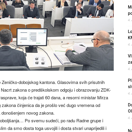
Mi
po
4.
L
K
4.
Vl
z
4.
Pl
ne Zeničko-dobojskog kantona. Glasovima svih prisutnih
sl
en Nacrt zakona o predškolskom odgoju i obrazovanju ZDK-
4.
asprave, koja će trajati 60 dana, a resorni ministar Mirza
og zakona činjenica da je prošlo već dugo vremena od
Do
O
za donošenjem novog zakona.
4.
 poboljšanja… Po svemu sudeći, po radu Radne grupe i
im da smo dosta toga usvojili i dosta stvari unaprijedili i
Na