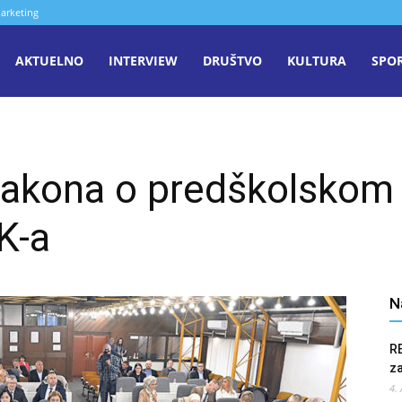
arketing
aša
AKTUELNO
INTERVIEW
DRUŠTVO
KULTURA
SPO
iječ
zakona o predškolskom 
enica
K-a
N
R
z
4.