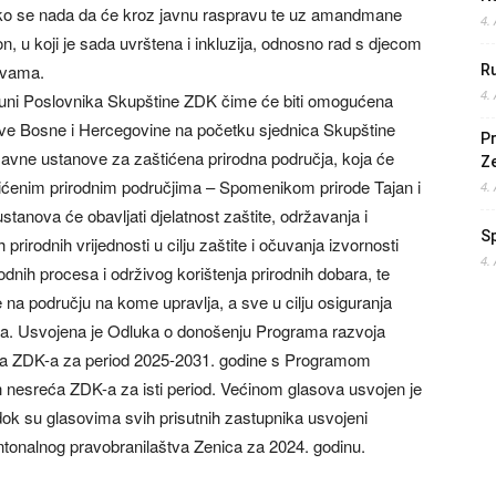
kako se nada da će kroz javnu raspravu te uz amandmane
4.
, u koji je sada uvrštena i inkluzija, odnosno rad s djecom
ovama.
Ru
4.
opuni Poslovnika Skupštine ZDK čime će biti omogućena
ržave Bosne i Hercegovine na početku sjednica Skupštine
Pr
Javne ustanove za zaštićena prirodna područja, koja će
Z
tićenim prirodnim područjima – Spomenikom prirode Tajan i
4.
tanova će obavljati djelatnost zaštite, održavanja i
S
prirodnih vrijednosti u cilju zaštite i očuvanja izvornosti
4.
dnih procesa i održivog korištenja prirodnih dobara, te
na području na kome upravlja, a sve u cilju osiguranja
bara. Usvojena je Odluka o donošenju Programa razvoja
reća ZDK-a za period 2025-2031. godine s Programom
ih nesreća ZDK-a za isti period. Većinom glasova usvojen je
dok su glasovima svih prisutnih zastupnika usvojeni
antonalnog pravobranilaštva Zenica za 2024. godinu.