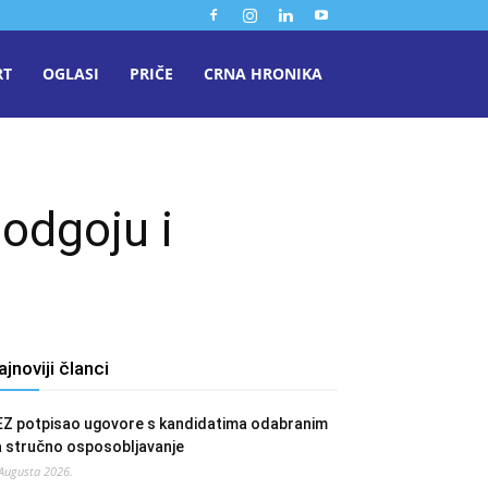
RT
OGLASI
PRIČE
CRNA HRONIKA
odgoju i
ajnoviji članci
EZ potpisao ugovore s kandidatima odabranim
a stručno osposobljavanje
 Augusta 2026.