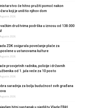
nistarstvo će hitno pružiti pomoć nakon
žara koji je uništio njihov dom
 Augusta 2026.
ovačkim društvima podrška u iznosu od 138.000
M
 Augusta 2026.
ada ZDK osigurala povećanje plaće za
aposlene u ustanovama kulture
 Augusta 2026.
aće prosvjetnih radnika, policije i državnih
užbenika od 1. jula veće za 10 posto
 Augusta 2026.
bra saradnja za bolju budućnost svih građana
lova
 Augusta 2026.
javljen hitni sastanak u sjedištu Vlade FBiH