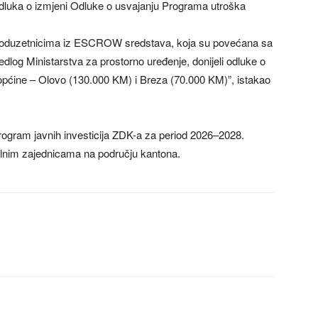
 odluka o izmjeni Odluke o usvajanju Programa utroška
i poduzetnicima iz ESCROW sredstava, koja su povećana sa
log Ministarstva za prostorno uređenje, donijeli odluke o
 općine – Olovo (130.000 KM) i Breza (70.000 KM)”, istakao
 Program javnih investicija ZDK-a za period 2026–2028.
okalnim zajednicama na području kantona.