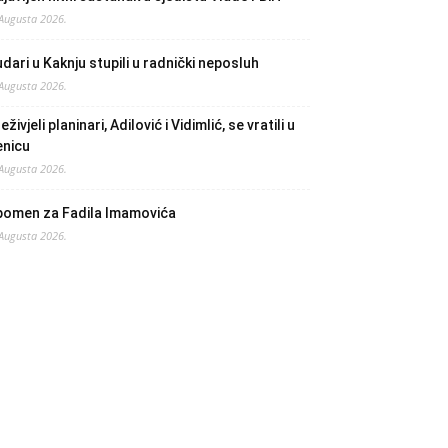
 Augusta 2026.
dari u Kaknju stupili u radnički neposluh
 Augusta 2026.
eživjeli planinari, Adilović i Vidimlić, se vratili u
enicu
 Augusta 2026.
pomen za Fadila Imamovića
 Augusta 2026.