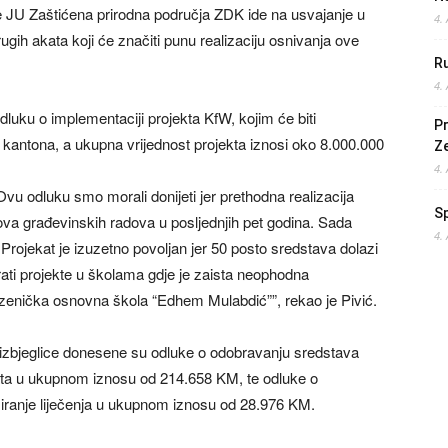
je JU Zaštićena prirodna područja ZDK ide na usvajanje u
4.
gih akata koji će značiti punu realizaciju osnivanja ove
Ru
4.
dluku o implementaciji projekta KfW, kojim će biti
Pr
kantona, a ukupna vrijednost projekta iznosi oko 8.000.000
Z
4.
Ovu odluku smo morali donijeti jer prethodna realizacija
S
ova građevinskih radova u posljednjih pet godina. Sada
4.
rojekat je izuzetno povoljan jer 50 posto sredstava dolazi
rati projekte u školama gdje je zaista neophodna
na zenička osnovna škola “Edhem Mulabdić””, rekao je Pivić.
 i izbjeglice donesene su odluke o odobravanju sredstava
ata u ukupnom iznosu od 214.658 KM, te odluke o
iranje liječenja u ukupnom iznosu od 28.976 KM.