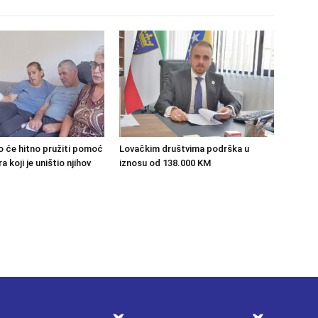
o će hitno pružiti pomoć
Lovačkim društvima podrška u
 koji je uništio njihov
iznosu od 138.000 KM