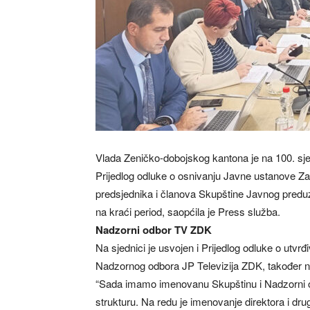
Vlada Zeničko-dobojskog kantona je na 100. sjed
Prijedlog odluke o osnivanju Javne ustanove Za
predsjednika i članova Skupštine Javnog preduz
na kraći period, saopćila je Press služba.
Nadzorni odbor TV ZDK
Na sjednici je usvojen i Prijedlog odluke o utvrđ
Nadzornog odbora JP Televizija ZDK, također na
“Sada imamo imenovanu Skupštinu i Nadzorni od
strukturu. Na redu je imenovanje direktora i dru