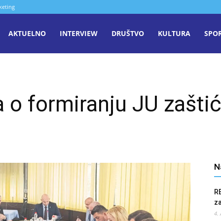
keting
aša
AKTUELNO
INTERVIEW
DRUŠTVO
KULTURA
SPO
iječ
 o formiranju JU zašti
enica
N
R
z
4.