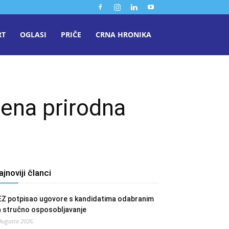
RT
OGLASI
PRIČE
CRNA HRONIKA
ćena prirodna
ajnoviji članci
EZ potpisao ugovore s kandidatima odabranim
a stručno osposobljavanje
 Augusta 2026.