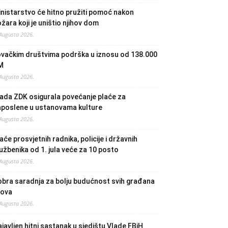
nistarstvo će hitno pružiti pomoć nakon
žara koji je uništio njihov dom
 Augusta 2026.
ovačkim društvima podrška u iznosu od 138.000
M
 Augusta 2026.
ada ZDK osigurala povećanje plaće za
aposlene u ustanovama kulture
 Augusta 2026.
aće prosvjetnih radnika, policije i državnih
užbenika od 1. jula veće za 10 posto
 Augusta 2026.
bra saradnja za bolju budućnost svih građana
lova
 Augusta 2026.
javljen hitni sastanak u sjedištu Vlade FBiH