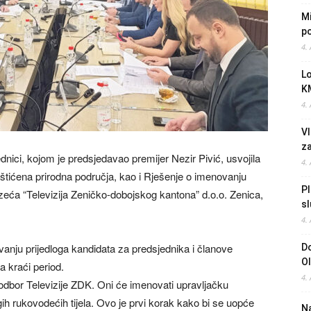
Mi
po
4.
L
K
4.
Vl
z
nici, kojom je predsjedavao premijer Nezir Pivić, usvojila
4.
štićena prirodna područja, kao i Rješenje o imenovanju
Pl
eća “Televizija Zeničko-dobojskog kantona” d.o.o. Zenica,
sl
4.
ivanju prijedloga kandidata za predsjednika i članove
Do
O
 kraći period.
4.
bor Televizije ZDK. Oni će imenovati upravljačku
gih rukovodećih tijela. Ovo je prvi korak kako bi se uopće
Na