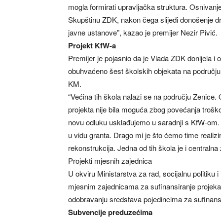
mogla formirati upravljačka struktura. Osnivan
Skupštinu ZDK, nakon čega slijedi donošenje dru
javne ustanove”, kazao je premijer Nezir Pivić.
Projekt KfW-a
Premijer je pojasnio da je Vlada ZDK donijela i o
obuhvaćeno šest školskih objekata na području 
KM.
“Većina tih škola nalazi se na području Zenice. 
projekta nije bila moguća zbog povećanja trošk
novu odluku usklađujemo u saradnji s KfW-om. P
u vidu granta. Drago mi je što ćemo time realizi
rekonstrukcija. Jedna od tih škola je i central
Projekti mjesnih zajednica
U okviru Ministarstva za rad, socijalnu politiku
mjesnim zajednicama za sufinansiranje projek
odobravanju sredstava pojedincima za sufinans
Subvencije preduzećima