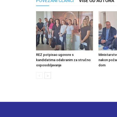
POVEZANI ČLANCI
VIŠE OD AUTORA
REZ potpisao ugovore s
Ministarstv
kandidatima odabranim za stručno
nakon požara
osposobljavanje
dom