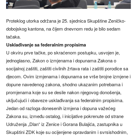
Proteklog utorka održana je 25. sjednica Skupštine Zeničko-
dobojskog kantona, na čijem dnevnom redu je bilo sedam
tačaka.
Usklađivanje sa federalnim propisima
U okviru prve tačke, po skraćenom postupku, usvojen je,
jednoglasno, Zakon o izmjenama i dopunama Zakona o
socijalnoj zaštiti, zaštiti civilnih žrtava rata i zaštiti porodice sa
djecom. Ovim izmjenama i dopunama se vrše brojne izmjene i
dopune navedenog zakona, shodno ukazanim potrebama i
promjenama koje su se desile nakon njegovog donošenja,
uključujući i obaveze usklađivanja sa federalnim propisima.
Jedan od razloga donesenih izmjena i dopuna važećeg
Zakona su, između ostalog, i inicijative pokrenute od strane
Udruženja „Dlan“ iz Zenice i Gorana Bulajića, zastupnika u
Skupštini ZDK koje su ocijenjene opravdanim i svrsishodnim,