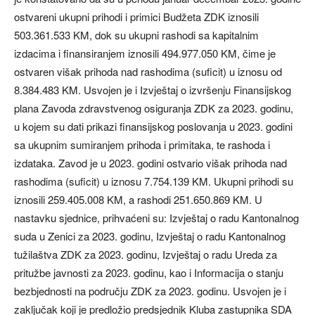
ostvareni ukupni prihodi i primici Budžeta ZDK iznosili
503.361.533 KM, dok su ukupni rashodi sa kapitalnim
izdacima i finansiranjem iznosili 494.977.050 KM, čime je
ostvaren višak prihoda nad rashodima (suficit) u iznosu od
8.384.483 KM. Usvojen je i Izvještaj o izvršenju Finansijskog
plana Zavoda zdravstvenog osiguranja ZDK za 2023. godinu,
u kojem su dati prikazi finansijskog poslovanja u 2023. godini
sa ukupnim sumiranjem prihoda i primitaka, te rashoda i
izdataka. Zavod je u 2023. godini ostvario višak prihoda nad
rashodima (suficit) u iznosu 7.754.139 KM. Ukupni prihodi su
iznosili 259.405.008 KM, a rashodi 251.650.869 KM. U
nastavku sjednice, prihvaćeni su: Izvještaj o radu Kantonalnog
suda u Zenici za 2023. godinu, Izvještaj o radu Kantonalnog
tužilaštva ZDK za 2023. godinu, Izvještaj o radu Ureda za
pritužbe javnosti za 2023. godinu, kao i Informacija o stanju
bezbjednosti na području ZDK za 2023. godinu. Usvojen je i
zaključak koji je predložio predsjednik Kluba zastupnika SDA