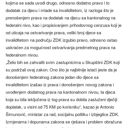
kojima se sada uvodi drugo, odnosno dodatno pravo i to
dodatak za djecu i mlade sa invaliditetom, iz razloga što je
prenošenjem prava na dodatak na djecu sa kantonalnog na
federalni nivo, kao i propisivanjem prihodovnog cenzusa koji je
od uticaja na ostvarivanje prava, veliki broj djece sa
invaliditetom na području ZDK izgubio pravo, odnosno ostao
uskraćen za mogućnost ostvarivanja predmetnog prava na
federalnom nivou.
„Želio bih se zahvaliti svim zastupnicima u Skupštini ZDK koji
su podržali ovaj zakon. Ono što je najbitnije istaći jeste da je
donošenjem federalnog zakona jedan dio djece sa
invaliditetom izašao iz prava i donošenjem novog zakona i
uvođenjem dodatnog prava na kantonalnom nivou, ta djeca
koja su bila isključena iz tog prava su dobila zasluženi dječiji
doplatak, u visini od 75 KM po korisniku“, kazao je Antonio
Šimunović, ministar za rad, socijalnu politiku i izbjeglice ZDK.
Izmjenama i dopunama zakona se rješava i problem obračuna