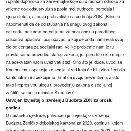
i uplate doprinosa za žene-majke koje su u radnom odnosu za
vrijeme dok odsustvuju sa posla radi trudnoće, porođaja i
njege djeteta, a imaju prebivalište na području ZDK. „Bitno je
napomenuti da će od stupanja na snagu ovog zakona,
naknadu majkama-porodiljama za prvu godinu porodiljnog
odsustva uplaćivati poslodavac, a koji će onda namirivati svoj
dio od centara za socijalni rad. Velike probleme nam je tu
pravila sama provedba starog zakona, jer porodilje nisu mogle
na adekvatan način uvezivati staž. Ono što je iduće, uvodi se
Kantonalna inspekcija za socijalni rad koja će biti pridruženi dio
kantonalnim inspekcijama. Imat će svoju preventivnu, a isto
tako i represivnu ulogu u provođenju zakona o socijalnoj
zaštiti“, kazao je ministar Šimunović.
Usvojen Izvještaj o izvršenju Budžeta ZDK za prošlu
godinu
U nastavku sjednice, prihvaćen je Izvještaj o izvršenju
Budžeta Zeničko-dobojskog kantona za 2023. godinu u kojem
je konstatovano da su u periodu januar-decembar 2023. godine