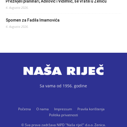
Preživjeli planinari, Adilović i Vidimlić, se vratili u Zenicu
4. Augusta 2026.
Spomen za Fadila Imamovića
4. Augusta 2026.
Sa vama od 1956. godine
Početna
O nama
Impressum
Pravila korištenja
Politika privatnosti
© Sva prava zadržava NIPD "Naša riječ" d.o.o. Zenica.